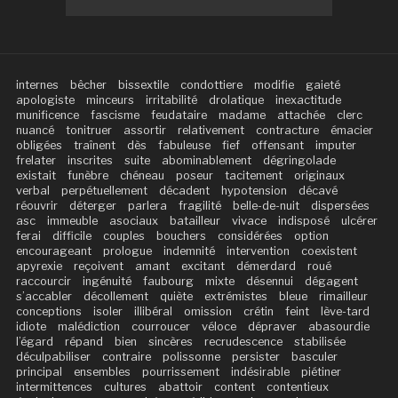
internes
bêcher
bissextile
condottiere
modifie
gaieté
apologiste
minceurs
irritabilité
drolatique
inexactitude
munificence
fascisme
feudataire
madame
attachée
clerc
nuancé
tonitruer
assortir
relativement
contracture
émacier
obligées
traînent
dès
fabuleuse
fief
offensant
imputer
frelater
inscrites
suite
abominablement
dégringolade
existait
funèbre
chéneau
poseur
tacitement
originaux
verbal
perpétuellement
décadent
hypotension
décavé
réouvrir
déterger
parlera
fragilité
belle-de-nuit
dispersées
asc
immeuble
asociaux
batailleur
vivace
indisposé
ulcérer
ferai
difficile
couples
bouchers
considérées
option
encourageant
prologue
indemnité
intervention
coexistent
apyrexie
reçoivent
amant
excitant
démerdard
roué
raccourcir
ingénuité
faubourg
mixte
désennui
dégagent
s’accabler
décollement
quiète
extrémistes
bleue
rimailleur
conceptions
isoler
illibéral
omission
crétin
feint
lève-tard
idiote
malédiction
courroucer
véloce
dépraver
abasourdie
l’égard
répand
bien
sincères
recrudescence
stabilisée
déculpabiliser
contraire
polissonne
persister
basculer
principal
ensembles
pourrissement
indésirable
piétiner
intermittences
cultures
abattoir
content
contentieux