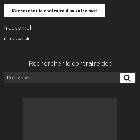
Rechercher le contraire d'un autre mot
inaccompli
non accompli
Rechercher le contraire de :
Recherche
Rec
pour
: