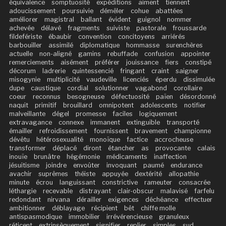
équivalence
somptuosité
expéditions
aiment
tiennent
adoucissement
poursuivie
démêler
cohue
abattées
améliorer
magistral
ballant
évident
guignol
nommer
achevée
délavé
fragments
suiviste
pastorale
froussarde
fildefériste
ébaubir
convention
concitoyens
arriérés
barbouiller
assimilé
diplomatique
hommasse
surenchères
actuelle
non-aligné
gamins
rebuffade
confusion
appointer
remerciements
aisément
préférer
jouissance
fiers
constipé
décorum
ladrerie
quintessencié
fringant
craint
saigner
misogynie
multiplicité
vaudeville
licenciés
éperdu
dissimulée
dupe
caustique
cordial
solutionner
vagabond
corollaire
coeur
reconnus
besogneuse
défectuosité
païen
désordonné
naquit
primitif
brouillard
omnipotent
adolescents
notifier
malveillante
dégel
promesse
faciles
logiquement
extravagance
connexe
immanent
extinguible
transporté
émailler
refroidissement
fournissent
bravement
championne
dévêtu
hétérosexualité
monoïque
factice
accrocheuse
transformer
déplacé
diront
étancher
as
provocante
calais
inouïe
brunâtre
hégémonie
médicaments
inaffection
jésuitisme
joindre
envoûter
invoquant
paumé
endurance
avachir
suprêmes
théiste
appuyée
dextérité
allopathie
minute
écrou
languissant
constrictive
rameuter
consacrée
léthargie
recevable
distrayant
clair-obscur
malavisé
farfelu
redondant
nirvana
dérailler
exigences
déchéance
effectuer
ambitionner
déblayage
récipient
bêt
chiffe molle
antispasmodique
immobilier
irrévérencieuse
granuleux
réticent
extrinsèquement
signifier
replier
simples
sud