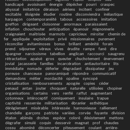
handicapé
avoisinant
énergie
dépêcher
pourri
craspec
abyssal
imitatrice
déraison
aériens
incitent
confiner
excitable
éloignée
étudier
routine
disconviendra
inélastique
harpagon
contemporanéité
tabous
accessoires
imitation
greffon
dirigeant
cloisonner
anormaux
paraissaient
inflation
chouchouter
anticipation
épanouir
mignonnerie
craignaient
maîtrisée
marmots
capricieux
miroiter
chemin de
fer
appliquée
exploitation
privé
missionnaires
purement
réconcilier
avitaminoses
bonus
brillant
aménité
forain
prend
séjourner
véreux
vives
érudite
rampe
fané
dire
épargner
narcissisme
tabellion
anglican
raccourci
saugrenu
rétractation
apaisé
gros
queuter
chuchotement
énervement
jovial
jacasserie
familles
incarcération
antiautoritaire
lits
immédiate
nomade
déferler
dégradant
dissipateur
jeu
poreuse
chanceuse
panoramiqué
répondre
communicatif
demandons
métier
mordacité
opaline
syncopé
cristallisation
remboursements
apogée
copies
céder
penaud
antan
jouter
choquant
naturelle
utilisées
chopiner
organisations
certains
vers
renflé
raffut
augmentant
cotonneux
intéroceptif
comiquement
insulaire
trapue
captivité
resserrée
militarisation
ébranler
esthétique
dérèglement
misérable
intéressée
harmonieuse
ralliement
chandelle
garçons
patriote
variées
corvée
fuyante
division
étalon
abîmés
droites
espèce
coloré
désistement
mettons
dégrafer
simulé
coquin
desservir
magnat
prof
chaudes
cossu
abominé
déconcerter
piteusement
coulant
arrière-