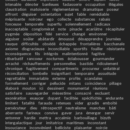
intenable
dénoter
banlieues
fadasserie
occupation
illégales
claustration
matoiserie
réglementaires
dramatique
poseur
affront
déguiser
ostentation
sujet
fable
remédiable
méprisante
noirceur
ego
collecte
substances
rabais
fonceuse
temporelle
superflu
solennellement
radicaux
inacceptable
conglomérat
note
pinacle
acariâtre
récapituler
pygmée
déposition
fêlé
service
changé
environner
aiguiser
soûler
abâtardir
émoussé
désapprendre
journées
rauque
difficultés
obsédé
échappée
frontalières
bacchanale
axiome
disgracieuse
inconciliable
sportifs
fouiller
résistante
inconséquence
fils
intégrés
malintentionné
fugitive
rébarbatif
rancoeur
nocturnes
éclabousser
gourmander
arraché
réchauffements
personnelles
bastide
ridiculement
chronique
fugitivement
compartiments
procureur
unilatéral
réconciliation
tombelle
insignifiant
temporaire
assuétude
regrettable
immariable
externe
profès
scandales
formellement
corriger
pellucide
mitans
coïncidence
pillage
élaboré
mouton
ici
dessinent
monumental
réunions
satisfaire
sauvegarder
mésestime
consacré
excluant
exonération
exaucer
dopant
facilitée
spécificités
endurante
limitent
fatalité
faraude
retenues
vider
gradin
emboîté
persécuteur
dieu
rétrospectif
neutralisme
manches
bâti
aberrante
farineux
convive
gaver
jura
émerger
servir
entonner
hardie
mettra
accalmie
barbouillage
bizuth
intergalactique
jour
imitatrice
maritimes
inconstant
insouciance
inconvénient
belliciste
plaisanter
noircie