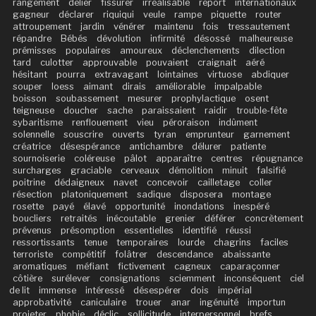
rangement
délier
fissurer
irréalisable
report
internationaux
gagneur
déclarer
riquiqui
veule
rampe
piquette
router
attroupement
jardin
vénérer
maintenu
fois
tressautement
répandre
Bébés
dévolution
infirmité
désossé
malheureuse
prémisses
populaires
amoureux
déclenchements
dilection
tard
culotter
approuvable
pouvaient
craignait
aéré
hésitant
pourra
extravagant
lointaines
virtuose
abdiquer
souper
loess
aimant
dirais
améliorable
impalpable
boisson
soubassement
mesurer
prophylactique
osent
teigneuse
doucher
sache
paraissaient
raidir
trouble-fête
sybaritisme
renflouement
vieu
péroraison
indûment
solennelle
souscrire
ouverts
tyran
emprunteur
garnement
créatrice
désespérance
antichambre
délurer
patiente
sournoiserie
coléreuse
pâlot
apparaître
centres
répugnance
surcharges
graciable
cerveaux
démolition
minuit
falsifié
poitrine
dédaigneux
navet
concevoir
cailletage
coller
résection
platoniquement
sadique
disposera
montage
rosette
payé
élavé
opportunité
inondations
inespéré
boucliers
retraités
inécoutable
grenier
déférer
concrètement
prévenus
présomption
essentielles
identifié
réussi
ressortissants
tenue
temporaires
lourde
chagrins
faciles
terroriste
compétitif
folâtrer
descendance
abaissante
aromatiques
méfiant
fictivement
cagneux
caparaçonner
côtière
surélever
consignations
sciemment
inconséquent
ciel
de lit
immense
intéressé
désespérer
dois
impérial
approbativité
caniculaire
trouer
anar
ingénuité
importun
projeter
phobie
déclic
sollicitude
interpersonnel
brefs