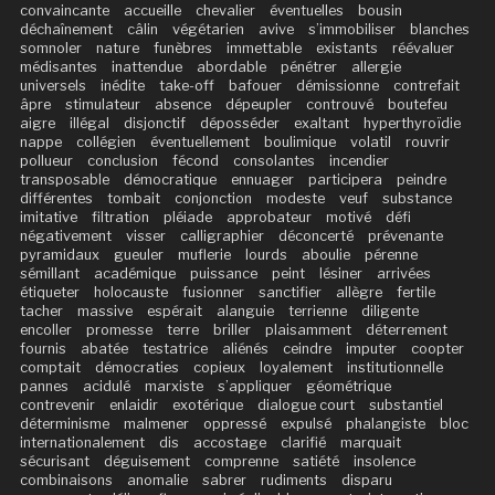
convaincante
accueille
chevalier
éventuelles
bousin
déchaînement
câlin
végétarien
avive
s’immobiliser
blanches
somnoler
nature
funèbres
immettable
existants
réévaluer
médisantes
inattendue
abordable
pénétrer
allergie
universels
inédite
take-off
bafouer
démissionne
contrefait
âpre
stimulateur
absence
dépeupler
controuvé
boutefeu
aigre
illégal
disjonctif
déposséder
exaltant
hyperthyroïdie
nappe
collégien
éventuellement
boulimique
volatil
rouvrir
pollueur
conclusion
fécond
consolantes
incendier
transposable
démocratique
ennuager
participera
peindre
différentes
tombait
conjonction
modeste
veuf
substance
imitative
filtration
pléiade
approbateur
motivé
défi
négativement
visser
calligraphier
déconcerté
prévenante
pyramidaux
gueuler
muflerie
lourds
aboulie
pérenne
sémillant
académique
puissance
peint
lésiner
arrivées
étiqueter
holocauste
fusionner
sanctifier
allègre
fertile
tacher
massive
espérait
alanguie
terrienne
diligente
encoller
promesse
terre
briller
plaisamment
déterrement
fournis
abatée
testatrice
aliénés
ceindre
imputer
coopter
comptait
démocraties
copieux
loyalement
institutionnelle
pannes
acidulé
marxiste
s’appliquer
géométrique
contrevenir
enlaidir
exotérique
dialogue court
substantiel
déterminisme
malmener
oppressé
expulsé
phalangiste
bloc
internationalement
dis
accostage
clarifié
marquait
sécurisant
déguisement
comprenne
satiété
insolence
combinaisons
anomalie
sabrer
rudiments
disparu