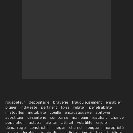
rouspéteur
dépositaire
braverie
frauduleusement
ensabler
piquer
indigeste
pertinent
fixés
relater
pénétrabilité
mistoufles
mutabilité
couille
encaustiquage
apitoyer
substituer
dysenterie
comparse
maintenir
justifiait
chance
population
actuels
alerter
attirail
volatilité
enjôler
démarrage
constrictif
limoger
charnel
fougue
impropriété
excuse
durables
impératifs
sudiste
timoré
tapant
idiote