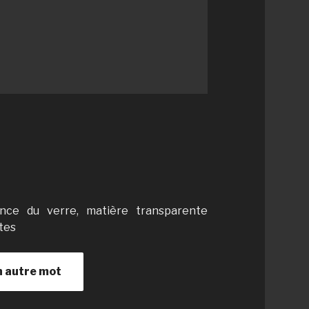
ence du verre, matière transparente
ates
n autre mot