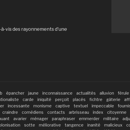
s-à-vis des rayonnements d'une
ob
épancher
jaune
inconnaissance
actualités
alluvion
férule
ationaliste
carde
iniquité
perçoit
placés
fichtre
gâterie
aff
er
incessante
monisme
captive
textuel
impeccable
fourni
craindre
comédiens
contacts
arbrisseau
index
citoyenne
nuant
avarier
ménager
paraphraser
emmerder
militaire
adj
lonisation
sotte
méliorative
tangence
inanité
malicieux
c