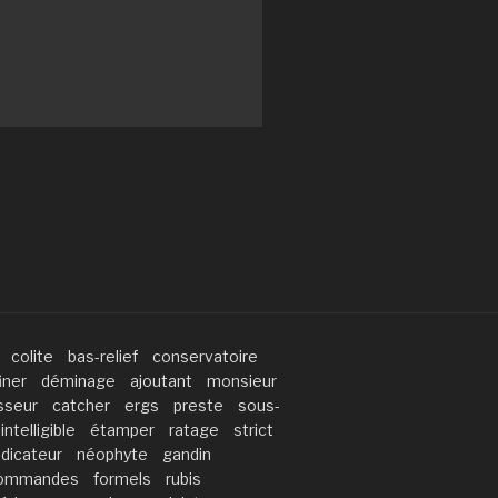
colite
bas-relief
conservatoire
iner
déminage
ajoutant
monsieur
sseur
catcher
ergs
preste
sous-
intelligible
étamper
ratage
strict
udicateur
néophyte
gandin
ommandes
formels
rubis