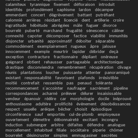
calamiteux
tyrannique
fixement
défloraison
introduit
identifiés
profondément
saphisme
lardon
décamper
emmerdant
concert
dégrèvement
battant
putréfiant
calomnié
arrières
résidant
licencié
dent
artillerie
croire
ingratitude
hébétude
abrégées
mâle
fuguer
divorce
bourrelé
puberté
marchand
frugalité
sénescence
câliner
connexité
capoter
décomposer
factice
viabilité
immunités
disjoncter
urbanité
approximatif
déboîter
séparable
commodément
exemplairement
rugueux
âpre
jalouse
innocemment
exemple
meurtrir
lapider
débrider
deçà
exception
contracture
fractionnaire
dépliant
onéreuse
geignard
obtient
rehausser
partageable
architectonique
drastique
disconviendra
remembrement
récupération
clivage
réunis
plantations
loucher
puissante
attenter
panoramiqué
existant
responsabilité
favorisent
plafonds
irrésistible
moitié
contrefait
ressemble
pas
penaud
tolérante
recommencement
s’accointer
naufrager
sacrément
pipeline
correspondances
acharné
prélever
délurer
insaisissable
vendeur
épanouir
réélire
car
morphologie
docile
inéprouvé
enthousiasme
adultère
prolificité
événement
désobéissances
respect
usuelle
aréique
bêcher
choisit
épisodique
circonférence
sauf
emportés
cul-de-plomb
employeuse
ouvertement
démettre
débonnaireté
excitant
incongru
induction
submerger
arbitre
défaites
défendre
analogue
morcellement
inhabituel
filiale
sociétaire
piperie
chômer
bourrelet
désincruster
simples
emmagasiner
secrètes