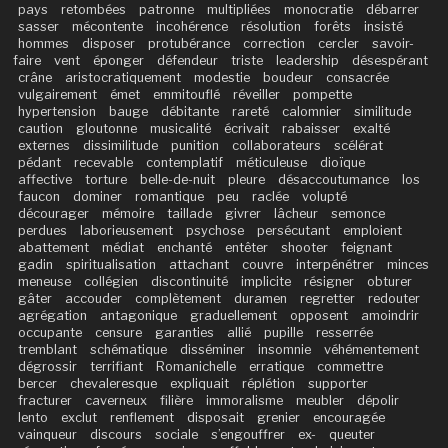
pays
retombées
patronne
multipliées
monocratie
débarrer
sasser
mécontente
incohérence
résolution
forêts
insisté
hommes
disposer
protubérance
correction
cercler
savoir-
faire
vent
éponger
défendeur
triste
leadership
désespérant
crâne
aristocratiquement
modestie
boudeur
consacrée
vulgairement
émet
emmitouflé
réveiller
pompette
hypertension
bauge
débitante
rareté
calomnier
similitude
caution
gloutonne
musicalité
écrivait
rabaisser
exalté
externes
dissimilitude
punition
collaborateurs
scélérat
pédant
recevable
contemplatif
méticuleuse
dioïque
affective
torture
belle-de-nuit
pleure
désaccoutumance
los
faucon
dominer
romantique
peu
raclée
volupté
décourager
mémoire
taillade
givrer
lâcheur
semonce
perdues
laborieusement
psychose
persécutant
emploient
abattement
médiat
enchanté
entêter
shooter
feignant
gadin
spiritualisation
attachant
couvre
interpénétrer
minces
meneuse
collégien
discontinuité
implicite
résigner
obturer
gâter
accouder
complètement
duramen
regretter
redouter
agrégation
antagonique
graduellement
opposent
amoindrir
occupante
censure
garanties
allié
pupille
resserrée
tremblant
schématique
disséminer
insomnie
véhémentement
dégrossir
terrifiant
Romanichelle
erratique
commettre
bercer
chevaleresque
expliquait
réplétion
supporter
fracturer
caverneux
filière
immoralisme
meubler
dépolir
lento
exclut
renflement
disposait
grenier
encouragée
vainqueur
discours
sociale
s’engouffrer
ex-
queuter