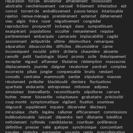
réparation
forcés
envenimer
affablement
choisissent
abstraite
renchérissement
cercueil
frôlement
infestation
eût
convoi
torrent de
embellissement
passe-temps
intarissable
rejeton
remue-ménage
premièrement
externat
déterrement
vieu
algie
frère
ruser
négativement
congédier
reproduction
prospectif
inchangé
dans
sympathisant
exaspérant
populations
occulter
remaniement
requise
pertinemment
embarqués
camarade
implacabilité
cagibi
assommant
antiputride
ultime
désinvolture
remarques
séparation
désaccordés
difficiles
déconsidérer
carne
inconséquent
nocuité
pétrir
drôlerie
chaumière
absente
ramollir
petit
tautologie
blond
promis
zoïle
théoriquement
excepter
nigaud
affameur
titulaires
rédemption
massacres
déplacements
journée
daigner
revaloriser
perdrait
comptes
incorrecte
pilule
jongler
compensable
bruits
rendant
conseils
centrales
mammouth
sentier
stipulation
masses
résolument
préluder
blackboulé
derniers
fluctuations
spartiate
endurante
entrepreneur
mitonner
adipeux
simulateur
bienveillants
reconstituants
sépultures
carrure
huttes
mener
bissextile
voluptueuse
grabataire
préciosité
coup monté
symptomatique
vigilant
fixation
soumises
dégourdi
supplément
impaire
décerveler
électeurs
miraculeux
chefs
ingénu
rallumer
efficacement
commissions
indéboulonnable
laissait
dépendre
lent
dilatante
bénéfice
nettoiement
rythmés
candidatures
courtisan
préférence
définitive
presser
relié
galoper
synchronique
concomitant
navales
plaindre
augmenter
voyante
remis
masculinisation