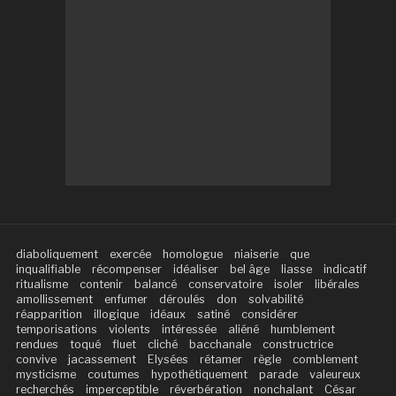
diaboliquement
exercée
homologue
niaiserie
que
inqualifiable
récompenser
idéaliser
bel âge
liasse
indicatif
ritualisme
contenir
balancé
conservatoire
isoler
libérales
amollissement
enfumer
déroulés
don
solvabilité
réapparition
illogique
idéaux
satiné
considérer
temporisations
violents
intéressée
aliéné
humblement
rendues
toqué
fluet
cliché
bacchanale
constructrice
convive
jacassement
Elysées
rétamer
règle
comblement
mysticisme
coutumes
hypothétiquement
parade
valeureux
recherchés
imperceptible
réverbération
nonchalant
César