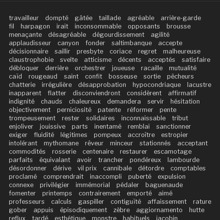
travailleur
dompté
gâtée
taillade
agréable
arrière-garde
fil
harpagon
irait
inconsommable
opposants
brousse
menaçante
désagréable
dégourdissement
agilité
applaudisseur
canyon
fonder
saltimbanque
accepte
décisionnaire
saillir
presbyte
coriace
regret
malheureuse
claustrophobie
svelte
atticisme
décents
acceptés
satisfaire
débloquer
derrière
orchestrer
joueuse
racaille
mutualité
caïd
rougeaud
saint
confit
bosseuse
sortie
pêcheurs
chatterie
irrégulière
désapprobation
hypocondriaque
lacustre
inapparent
flatter
disconviendront
considèrent
affirmatif
indignité
chauds
chaleureux
demandera
servir
hésitation
objectivement
perniciosité
patente
réformer
pente
trompeusement
rester
solidaires
inconnaissable
tribut
enjoliver
jouissive
parts
inentamé
remblai
sanctionner
exiger
fluidité
légitimes
pompeux
accroître
estropier
intolérant
mythomane
rêveur
minceur
stationnés
acceptant
commodités
rosserie
centenaire
restaurer
escamotage
parfaits
équivalant
avoir
trancher
pondéreux
lambourde
désordonner
dérive
vil prix
cannibale
détordre
comptables
proclamé
comprendrait
inaccompli
puberté
expulsion
connexe
privilégier
immémorial
pédaler
baguenaude
fomenter
printemps
contrairement
emporté
aimé
professeurs
calculs
gaspiller
contiguïté
affaissement
rature
gober
appuis
épisodiquement
zèbre
aggiornamento
hutte
reflux
tardé
esthétique
monstre
habituels
jacobin