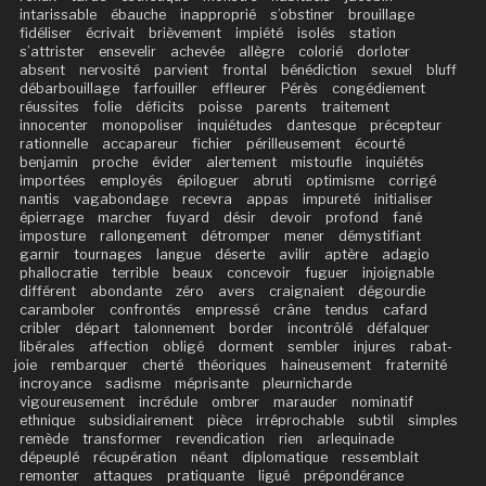
intarissable
ébauche
inapproprié
s’obstiner
brouillage
fidéliser
écrivait
brièvement
impiété
isolés
station
s’attrister
ensevelir
achevée
allègre
colorié
dorloter
absent
nervosité
parvient
frontal
bénédiction
sexuel
bluff
débarbouillage
farfouiller
effleurer
Pérès
congédiement
réussites
folie
déficits
poisse
parents
traitement
innocenter
monopoliser
inquiétudes
dantesque
précepteur
rationnelle
accapareur
fichier
périlleusement
écourté
benjamin
proche
évider
alertement
mistoufle
inquiétés
importées
employés
épiloguer
abruti
optimisme
corrigé
nantis
vagabondage
recevra
appas
impureté
initialiser
épierrage
marcher
fuyard
désir
devoir
profond
fané
imposture
rallongement
détromper
mener
démystifiant
garnir
tournages
langue
déserte
avilir
aptère
adagio
phallocratie
terrible
beaux
concevoir
fuguer
injoignable
différent
abondante
zéro
avers
craignaient
dégourdie
caramboler
confrontés
empressé
crâne
tendus
cafard
cribler
départ
talonnement
border
incontrôlé
défalquer
libérales
affection
obligé
dorment
sembler
injures
rabat-
joie
rembarquer
cherté
théoriques
haineusement
fraternité
incroyance
sadisme
méprisante
pleurnicharde
vigoureusement
incrédule
ombrer
marauder
nominatif
ethnique
subsidiairement
pièce
irréprochable
subtil
simples
remède
transformer
revendication
rien
arlequinade
dépeuplé
récupération
néant
diplomatique
ressemblait
remonter
attaques
pratiquante
ligué
prépondérance