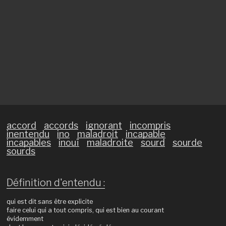
accord
accords
ignorant
incompris
inentendu
ino
maladroit
incapable
incapables
inouï
maladroite
sourd
sourde
sourds
Définition d'entendu :
qui est dit sans être explicite
faire celui qui a tout compris, qui est bien au courant
évidemment