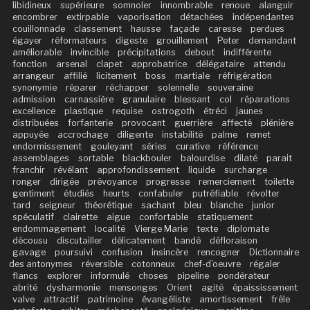
libidineux
supérieure
somnoler
innombrable
renoue
alanguir
encombrer
extirpable
vaporisation
détachées
indépendantes
couillonnade
classement
hausse
façade
caresse
perdues
égayer
réformateurs
digeste
grouillement
Peter
demandant
améliorable
invincible
précipitations
debout
indifférente
fonction
arsenal
clapet
approbatrice
délégataire
attendu
arrangeur
affilié
licitement
boss
martiale
réfrigération
synonymie
réparer
réchapper
solennelle
souveraine
admission
carnassière
granulaire
blessant
col
réparations
excellence
plastique
requise
ostrogoth
étréci
jaunes
distribuées
forfanterie
provocant
guerrière
affecté
plénière
appuyée
accrochage
diligente
instabilité
palme
remet
endormissement
gouleyant
séries
curative
référence
assemblages
sortable
blackbouler
balourdise
dilaté
parait
franchir
révélant
approfondissement
liquide
surcharge
ronger
dirigée
prévoyance
progresse
remerciement
toilette
gentiment
étudiés
heurts
confabuler
putréfiable
révolter
tard
seigneur
théorétique
sachant
bleu
blanche
junior
spéculatif
clairette
aigue
confortable
statiquement
endommagement
localité
Vierge Marie
texte
diplomate
décousu
discutailler
délicatement
bandé
défloraison
gavage
poursuivi
confusion
insincère
rencogner
Dictionnaire
des antonymes
réversible
cotonneux
chef-d’oeuvre
régaler
flancs
explorer
informulé
choses
pipeline
pondérateur
abrité
dysharmonie
mensonges
Orient
agité
épaississement
valve
attractif
patrimoine
évangéliste
amortissement
frêle