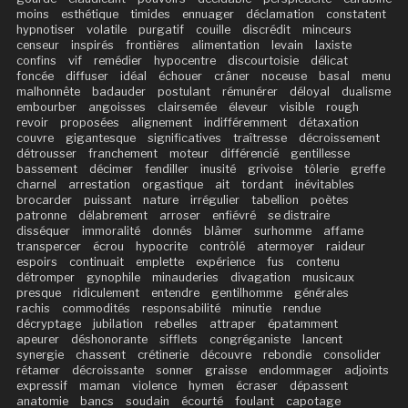
moins
esthétique
timides
ennuager
déclamation
constatent
hypnotiser
volatile
purgatif
couille
discrédit
minceurs
censeur
inspirés
frontières
alimentation
levain
laxiste
confins
vif
remédier
hypocentre
discourtoisie
délicat
foncée
diffuser
idéal
échouer
crâner
noceuse
basal
menu
malhonnête
badauder
postulant
rémunérer
déloyal
dualisme
embourber
angoisses
clairsemée
éleveur
visible
rough
revoir
proposées
alignement
indifféremment
détaxation
couvre
gigantesque
significatives
traîtresse
décroissement
détrousser
franchement
moteur
différencié
gentillesse
bassement
décimer
fendiller
inusité
grivoise
tôlerie
greffe
charnel
arrestation
orgastique
ait
tordant
inévitables
brocarder
puissant
nature
irrégulier
tabellion
poètes
patronne
délabrement
arroser
enfiévré
se distraire
disséquer
immoralité
donnés
blâmer
surhomme
affame
transpercer
écrou
hypocrite
contrôlé
atermoyer
raideur
espoirs
continuait
emplette
expérience
fus
contenu
détromper
gynophile
minauderies
divagation
musicaux
presque
ridiculement
entendre
gentilhomme
générales
rachis
commodités
responsabilité
minutie
rendue
décryptage
jubilation
rebelles
attraper
épatamment
apeurer
déshonorante
sifflets
congréganiste
lancent
synergie
chassent
crétinerie
découvre
rebondie
consolider
rétamer
décroissante
sonner
graisse
endommager
adjoints
expressif
maman
violence
hymen
écraser
dépassent
anatomie
bancs
soudain
écourté
foulant
capotage