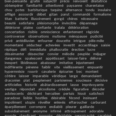
bien-pensante
gratin
subjectif
précis
renvoient
dilatatrice
obtempérer
familiarité
attentionné
paysanne
charentaise
chou
potes
barbiturique
taquine
alternance
tondu
insulaire
affligé
assourdir
débet
gitan
parut
commandé
formalisme
titan
batterie
illusoirement
gorgé
chères
nécessaire
beauté
satisfaire
plésiomorphe
invincible
dépannage
détériorer
plaine
confiante
tralala
détérioration
concertation
risible
omniscience
enfantement
régicide
controverser
observations
mutisme
ménopause
pudicité
privé
antédiluvien
enfourner
doucette
intrigue
pêle-mêle
momentané
séducteur
achevées
investit
accastillage
saisie
réplique
défi
immédiate
phallocratie
érection
lucre
désaimanter
désexciter
convier
mélodie
peuplée
méjuger
dangereux
opalescent
appétissant
laisser-faire
délivrer
inexpert
libidineuse
abaisseur
imitative
injustement
indifférente
pérenne
faiblir
vite
vieillissement
empuantir
hypermnésie
rouvrir
cavalerie
épicurien
bec
montent
côtière
laisser
imparable
véridique
large
demandaient
draconien
plat
peuplement
parisiennes
soucieuse
décisive
artificielles
historié
abâtardissement
lasse
imprévoyante
vestige
répondait
alcoolisme
crédule
figurative
décoder
adolescents
déchirant
herculéen
pertuis
hissé
satisfecit
paradoxe
lisible
hostiles
désirable
fécond
insinuant
impoliment
utopie
réveiller
enlevés
effaroucher
carburant
éparpillement
corrompre
endiablé
pleurer
gaillarde
subsidiairement
anonyme
infirmé
attroupement
adorable
gourde
claudicant
pouvoirs
décidable
perspicacité
carabiné