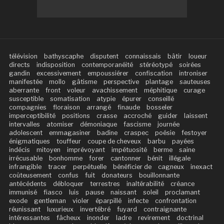
télévision
bathyscaphe
disputent
connaissais
bâtir
loueur
directs
indisposition
contemporanéité
stéréotypé
soirées
gandin
excessivement
empoussiérer
confiscation
introniser
manifestée
mollo
gâtisme
perspective
plantage
sauteuses
aberrante
front
voleur
avachissement
méphitique
curage
susceptible
somatisation
atypie
épurer
conseillé
compagnies
floraison
arrangé
finaude
bosseler
imperceptibilité
positions
crasse
accroché
guider
laissent
intervalles
atomiser
démoniaque
fascisme
journée
adolescent
emmagasiner
badine
craspec
poésie
festoyer
énigmatiques
touffeur
coupe de cheveux
barbu
payées
indécis
mitoyen
imprévoyant
impétuosité
berme
saine
irrécusable
bonhomme
forer
cantonner
bénit
illégale
infrangible
tracer
perpétuelle
bénéficier de
cagneux
inexact
coûteusement
confus
fuit
donateurs
bouillonnante
antécédents
débloquer
terrestres
inaltérabilité
créance
immunisé
fiasco
luis
pause
naissant
soleil
proclamant
exode
gentleman
violer
éparpillé
infecte
confrontation
réunissant
luxurieux
invertébré
fuyard
contraignante
intéressantes
fâcheux
inonder
ladre
revirement
doctrinal