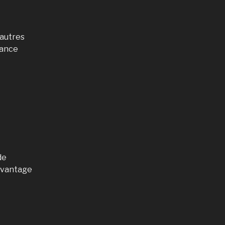
 autres
lance
de
 avantage