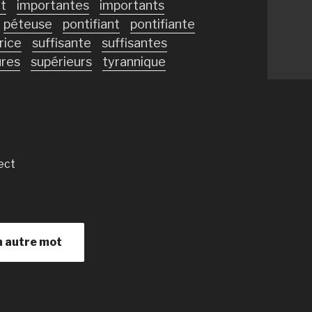
t
importantes
importants
péteuse
pontifiant
pontifiante
rice
suffisante
suffisantes
ures
supérieurs
tyrannique
ect
n autre mot