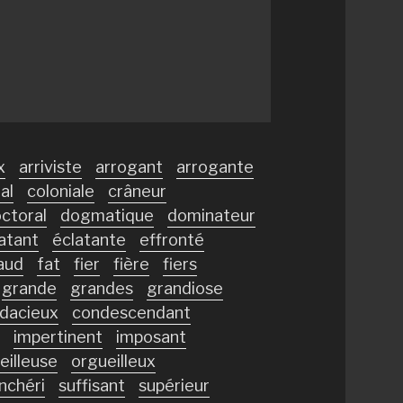
x
arriviste
arrogant
arrogante
al
coloniale
crâneur
ctoral
dogmatique
dominateur
atant
éclatante
effronté
aud
fat
fier
fière
fiers
grande
grandes
grandiose
dacieux
condescendant
impertinent
imposant
eilleuse
orgueilleux
nchéri
suffisant
supérieur