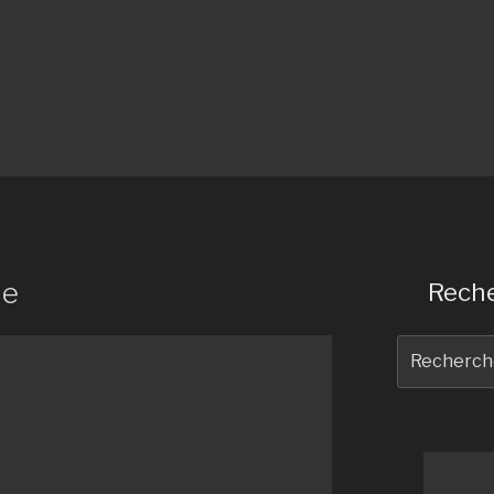
le
Reche
Recherche
pour
: