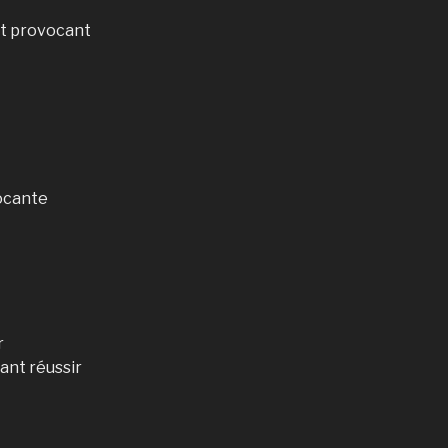
est provocant
vocante
r
ant réussir