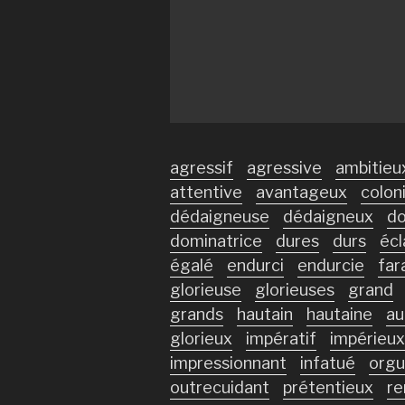
agressif
agressive
ambitieu
attentive
avantageux
coloni
dédaigneuse
dédaigneux
do
dominatrice
dures
durs
écl
égalé
endurci
endurcie
far
glorieuse
glorieuses
grand
grands
hautain
hautaine
au
glorieux
impératif
impérieux
impressionnant
infatué
orgu
outrecuidant
prétentieux
re