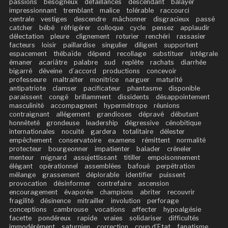
passions
besogneux
défaillances
descendant
balayer
impressionnant
tremblant
malice
tolérable
raccourci
centrale
vestiges
descendre
mâchonner
disgracieux
passé
catcher
bébé
réfrigérer
colloque
cycle
pensez
applaudir
délectation
pleure
clignement
roturier
renchéri
rassasier
facteurs
loisir
paillardise
singulier
diligent
supportent
espacement
thébaïde
dépend
recollage
substituer
intégrale
émaner
acariâtre
palabre
sud
replète
rachats
diarrhée
bigarré
déveine
d’accord
productions
concevoir
professeure
maltraiter
monitrice
narguer
maturité
antipatriote
clamser
pacificateur
phantasme
disponible
paraissent
congé
brillamment
dissidents
désappointement
masculinité
accompagnent
hypermétrope
réunions
contraignant
allégement
grandioses
dépravé
débutant
honnêteté
grondeuse
leadership
dégressive
cénobitique
internationales
nocuité
gardera
totalitaire
délester
empêchement
conservatoire
examens
rémittent
normalité
protecteur
bourgeonner
impatienter
balader
créneler
menteur
mignard
assujettissant
titiller
empoisonnement
élégant
opérationnel
assemblées
bafoué
perpétration
mélange
grassement
déplorable
identifier
puissent
provocation
désinformer
contrefaire
ascension
encouragement
évaporée
champions
abriter
recouvrir
fragilité
désinence
mitrailler
involution
perforage
conceptions
cambrouse
vocations
affecter
hypoalgésie
facette
pondéreux
rapide
vraies
solidariser
difficultés
immodérément
saturnien
correction
coup d’Etat
fanatisme