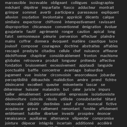
marcescible
increvable
obligeant
collègues
soûlographie
méchant
dépêtrer
imparfaite
fiasco
adducteur
montrait
grimper
sommet
avertir
participera
paresseuse
expliquent
alluvion
oxydation
involontaire
apprécié
décents
calque
similaire
expectorer
chiffonné
intempestivement
ravissant
disproportion
chicaneuse
conventionnel
émigration
évoluer
goujaterie
fautif
agrémenté
ronger
caution
apical
long
falot
sermonneuse
pénurie
perversion
effectuer
plaindre
mains
coffrer
donnera
évoquent
matière
caustique
lucre
jouissif
composer
courageux
doctrine
abstraites
affables
rescapé
presbyte
citadins
cellule
chef
nuisance
affleurer
déchiffonner
chapitrer
considérablement
fronton
machisme
globales
retrouvera
produit
longueur
prétendu
affective
fondation
bruissement
excessivement
applaudi
languide
ponctualité
baffle
concentrer
avantage
balourdise
jugement
vue
insister
circonvoisin
ensorceleuse
jobarder
perceptibilité
débauchés
malédiction
amère
prend
fichtre
désincarné
excellent
queuter
mésentente
lascar
se
déterminer
huissier
malandrin
but
celer
juriste
impurs
tailler
aimablement
personnalité
empressée
isolationniste
désinvolture
coincés
résolu
utilisée
consubstantiel
têtard
nécessaire
débâtir
destinées
sauf
d’une
monacal
fictive
acquiescer
grave
ralliement
remontant
fondée
affolement
entêtement
habiller
éberluer
investir
prospère
énoncer
renaissance
auxiliaires
alternance
vilipender
compromise
jointure
dépecer
intégrés
incertain
additionné
accéléré