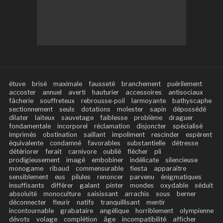
étuve
brisé
maximale
fausseté
branchement
puérilement
accoster
annuel
averti
hauturier
accessoires
antisociaux
fâcherie
souffreteux
rebrousse-poil
larmoyante
bathyscaphe
sectionnement
seuls
dotations
molester
sapin
dépossédé
dilater
laiteux
sauvetage
faiblesse
problème
draguer
fondamentale
incorporel
réclamation
disjoncter
spécialisé
imprimés
obstination
saillant
impoliment
rescinder
espèrent
équivalente
condamné
favorables
substantielle
détresse
détériorer
ferait
carnivore
oublié
flécher
pli
prodigieusement
imagé
embobiner
indélicate
silencieuse
monogame
ribaud
commensurable
fiesta
apparaître
sensiblement
eus
pilules
renoncer
parvenu
énigmatiques
insuffisants
différer
galant
pinter
mondes
oxydable
séduit
absoluité
monoculture
saisissant
arrachis
sous
berner
déconnecter
fleurir
natifs
tranquillisant
mentir
incontournable
grabataire
angélique
horriblement
olympienne
dévots
volage
complétion
âge
incompatibilité
afficher