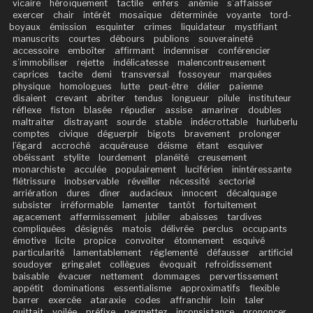
vicaire
héroïquement
tactile
enfers
anémie
s’affaisser
exercer
chair
intérêt
mosaïque
déterminée
voyante
tord-
boyaux
émission
esquinter
crimes
liquidateur
mystifiant
manuscrits
courtes
débours
publions
souveraineté
accessoire
emboîter
affirmant
indemniser
conférencier
s’immobiliser
rejette
indélicatesse
malencontreusement
caprices
tacite
demi
transversal
fossoyeur
marquées
physique
homologues
lutte
peut-être
délier
païenne
disaient
crevant
abriter
tendus
longueur
pilule
instituteur
réflexe
fiston
blasée
répudier
assise
amariner
doubles
maltraiter
distrayant
sourde
stable
indécrottable
hurluberlu
comptes
civique
déguerpir
bigots
bravement
prolonger
l’égard
accroché
acquéreuse
déisme
étant
esquiver
obéissant
stylite
lourdement
planéité
creusement
monarchiste
acculée
populairement
luciférien
inintéressante
flétrissure
inobservable
réveiller
nécessité
sectoriel
arriération
dures
dîner
audacieux
innocent
décalquage
subsister
irréformable
lamenter
tantôt
fortuitement
agacement
affermissement
jubiler
abaisses
tardives
compliquées
désignés
matois
délivrée
perclus
occupants
émotive
licite
propice
convoiter
étonnement
esquivé
particularité
lamentablement
réglementé
défausser
artificiel
soudoyer
gringalet
collègues
évoquait
refroidissement
baisable
évacuer
nettement
dommages
pervertissement
appétit
dominations
essentialisme
approximatifs
flexible
barrer
exercée
ataraxie
codes
affranchir
loin
taler
quittait
voilée
préfixe
permettez
inconsistance
prononcer