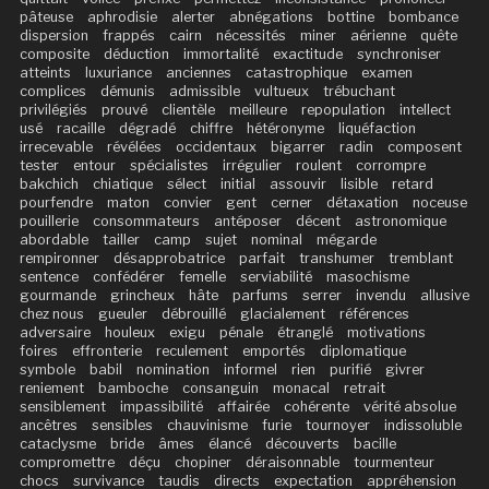
pâteuse
aphrodisie
alerter
abnégations
bottine
bombance
dispersion
frappés
cairn
nécessités
miner
aérienne
quête
composite
déduction
immortalité
exactitude
synchroniser
atteints
luxuriance
anciennes
catastrophique
examen
complices
démunis
admissible
vultueux
trébuchant
privilégiés
prouvé
clientèle
meilleure
repopulation
intellect
usé
racaille
dégradé
chiffre
hétéronyme
liquéfaction
irrecevable
révélées
occidentaux
bigarrer
radin
composent
tester
entour
spécialistes
irrégulier
roulent
corrompre
bakchich
chiatique
sélect
initial
assouvir
lisible
retard
pourfendre
maton
convier
gent
cerner
détaxation
noceuse
pouillerie
consommateurs
antéposer
décent
astronomique
abordable
tailler
camp
sujet
nominal
mégarde
rempironner
désapprobatrice
parfait
transhumer
tremblant
sentence
confédérer
femelle
serviabilité
masochisme
gourmande
grincheux
hâte
parfums
serrer
invendu
allusive
chez nous
gueuler
débrouillé
glacialement
références
adversaire
houleux
exigu
pénale
étranglé
motivations
foires
effronterie
reculement
emportés
diplomatique
symbole
babil
nomination
informel
rien
purifié
givrer
reniement
bamboche
consanguin
monacal
retrait
sensiblement
impassibilité
affairée
cohérente
vérité absolue
ancêtres
sensibles
chauvinisme
furie
tournoyer
indissoluble
cataclysme
bride
âmes
élancé
découverts
bacille
compromettre
déçu
chopiner
déraisonnable
tourmenteur
chocs
survivance
taudis
directs
expectation
appréhension