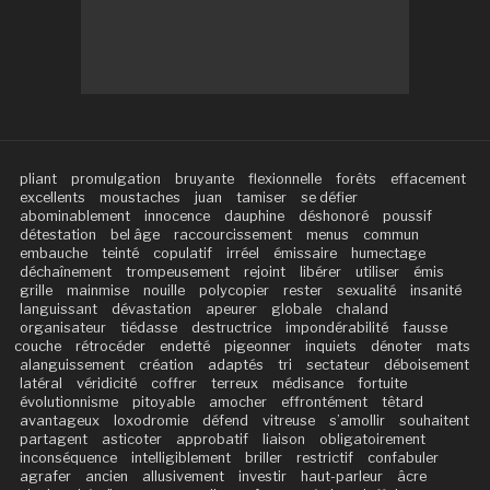
pliant
promulgation
bruyante
flexionnelle
forêts
effacement
excellents
moustaches
juan
tamiser
se défier
abominablement
innocence
dauphine
déshonoré
poussif
détestation
bel âge
raccourcissement
menus
commun
embauche
teinté
copulatif
irréel
émissaire
humectage
déchaînement
trompeusement
rejoint
libérer
utiliser
émis
grille
mainmise
nouille
polycopier
rester
sexualité
insanité
languissant
dévastation
apeurer
globale
chaland
organisateur
tiédasse
destructrice
impondérabilité
fausse
couche
rétrocéder
endetté
pigeonner
inquiets
dénoter
mats
alanguissement
création
adaptés
tri
sectateur
déboisement
latéral
véridicité
coffrer
terreux
médisance
fortuite
évolutionnisme
pitoyable
amocher
effrontément
têtard
avantageux
loxodromie
défend
vitreuse
s’amollir
souhaitent
partagent
asticoter
approbatif
liaison
obligatoirement
inconséquence
intelligiblement
briller
restrictif
confabuler
agrafer
ancien
allusivement
investir
haut-parleur
âcre