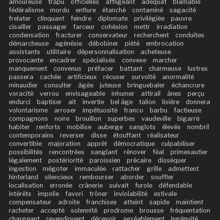
amoureuse
trapu
officielles
affligeant
adéquat
blâmable
fédéralisme
mordu
enflure
étanché
contaminé
sagacité
frelater
clinquant
feindre
diplomate
privilégiée
pauvre
cisailler
passager
farceur
cohésion
mettr
irradiation
condensation
fracturer
conservateur
recherchent
conduites
démarcheuse
agénésie
débobiner
piété
embrocation
assistants
utilitaire
dépersonnalisation
acheteuse
provocante
encadrer
spécialisés
convexe
marcher
manquement
convenus
préfacer
battant
charmeuse
lustres
passera
cachée
artificieux
récuser
survolté
anormalité
minaudier
consulter
âgée
juteuse
bringuebaler
échancrure
voracité
verrou
envisageable
inhumer
attirail
ânes
perçu
endurci
baptiser
ait
invertie
bel âge
talion
lisière
donnera
volontarisme
arroser
impétuosité
franco
barbu
factieuse
compagnons
noire
brouillon
superbes
vaudeville
bigarré
habiter
renforts
mobilise
auberge
sanglots
élevés
nombril
contemporains
reverser
disse
étouffant
réalisateur
convertible
majoration
apprêt
démocratique
culpabiliser
possibilités
rencontrées
sanglant
rénover
féal
primesautier
légalement
postériorité
paroissien
précaire
disséquer
ingestion
mégoter
immaculée
rattacher
grille
admettent
hinterland
silencieux
rembourser
aborder
souffler
localisation
erronée
crânerie
suivait
furole
défendable
intérêts
impolie
favori
trôner
inviolabilité
estivale
compensateur
adroite
franchises
atteint
sapide
maintient
racheter
accepté
solennité
prodrome
brousse
fréquentation
chargeant
revendiquent
décevoir
agréablement
ingénuité