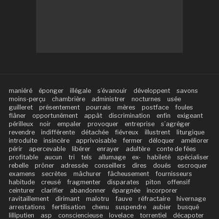
maniéré
éponger
illégale
s’évanouir
développent
savons
moins-perçu
chambrière
administrer
nocturnes
usée
guilleret
présentement
pourrais
mères
postface
foules
flâner
opportunément
appât
discrimination
enfin
exigeant
périlleux
noir
empaler
provoquer
entreprise
s’agréger
revendre
indifférente
détachée
fiévreux
illustrent
liturgique
introduite
insincère
apprivoisable
fermer
déloquer
améliorer
périr
apercevable
libérer
enrayer
adultère
conte de fées
profitable
aucun
tri
tels
allumage
ex-
habileté
spécialiser
rebelle
prôner
adressée
conseillers
dires
doués
escroquer
examens
secrètes
mâchurer
fâcheusement
fournisseurs
habitude
creusé
fragmenter
disparates
piton
offensif
ceinturer
clarifier
abandonner
épargnée
incorporer
ravitaillement
dirimant
malotru
fauve
réfractaire
hivernage
arrestations
fertilisation
chenu
suspendre
aubier
busqué
lilliputien
asp
consciencieuse
lovelace
torrentiel
décapoter