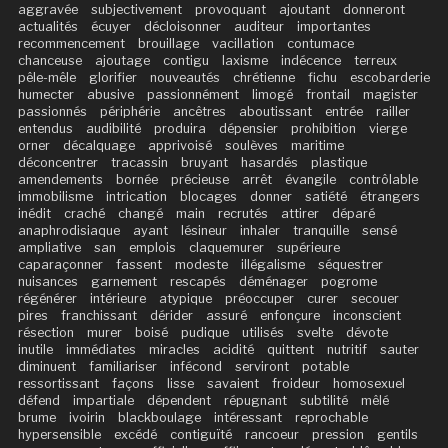
aggravée
subjectivement
provoquant
ajoutant
donneront
actualités
écuyer
décloisonner
auditeur
importantes
recommencement
brouillage
vacillation
contumace
chanceuse
ajoutage
contigu
laxisme
indécence
terreux
pêle-mêle
glorifier
nouveautés
chrétienne
fichu
escobarderie
humecter
abusive
passionnément
limogé
frontail
magister
passionnés
périphérie
ancêtres
aboutissant
entrée
railler
entendus
audibilité
produira
dépensier
prohibition
vierge
orner
décalquage
apprivoisé
soulèves
maritime
déconcentrer
tracassin
bruyant
hasardés
plastique
amendements
bornée
précieuse
arrêt
évangile
contrôlable
immobilisme
intrication
blocages
donner
satiété
étrangers
inédit
craché
changé
main
recrutés
attirer
déparé
anaphrodisiaque
ayant
lésineur
inhaler
tranquille
sensé
ampliative
san
emplois
claquemurer
supérieure
caparaçonner
fassent
modeste
illégalisme
séquestrer
nuisances
garnement
rescapés
déménager
pogrome
régénérer
intérieure
atypique
préoccuper
curer
secouer
pires
franchissant
dérider
assuré
enfonçure
inconscient
résection
murer
boisé
pudique
utilisés
svelte
dévote
inutile
immédiates
miracles
acidité
quittent
nutritif
sauter
diminuent
familiariser
infécond
serviront
potable
ressortissant
façons
lisse
savaient
froideur
homosexuel
défend
impartiale
dépendent
répugnant
subtilité
mêlé
brume
ivoirin
blackboulage
intéressant
reprochable
hypersensible
excédé
contiguïté
rancoeur
pression
gentils