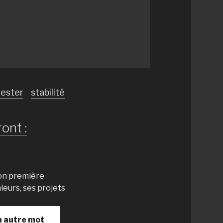
rester
stabilité
ont :
ion première
aleurs, ses projets
n autre mot