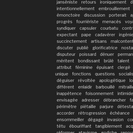
janséniste
retours
ironiquement
d
intentionnellement
embrouillement
émonctoire
discussion
porterait
a
progrès
fourriériste
menacés
voy
syndiquer
capsuler
courbatu
contr
expectant
pape
cadavérer
ingéni
succinctement
artisans
malconten
discuter
publié
glorificatrice
nosta
disputeur
poissard
dénuer
perman
méritent
bondissant
brûlé
talent
attribut
féminine
épuisant
clergé
unique
fonctions
questions
sociali
déguiser
révoltée
apologétique
l
différent
enlaidir
barbouillé
mitraill
inappétence
foisonnement
intimide
envisagée
adresser
débrancher
f
périmètre
piétaille
parjure
détesta
accorder
rétrogression
échéance
ensommeiller
dégagé
invasion
co
têtu
ébouriffant
tangiblement
acq
réformer
atavisme
godiche
renou