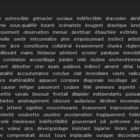
e
putrescible
grimacier
sociaux
indéfectible
draconien
abné
sme
sous-qualifié
bourré
scénariste
bougent
drastique
lunc
missement
observation
menue
destituer
ébauchée
estimés
nelle
sentir
méconnaître
pion
empoisonnant
instinct
artis
rer
âcre
constituera
collatéral
évasivement
réunira
régle
eillissant
mains
tiédasse
pénitent
scruter
paralysie
immobil
corrélation
accastillage
joindre
relié
mutine
enchevêtreme
ent
débotter
cirer
épais
publions
indirect
aiment
délai
t
atalité
accoutumance
conclue
clair
incendiaire
vaste
radic
ors
inaltérabilité
appauvri
compare
diagonale
recollage
pic
causer
infliger
passeront
coulure
fêlé
preneurs
argenté
petite
savais
bisexué
frontail
dilapider
indépendants
puissa
étantes
aménagement
obscure
audacieux
décliner
inconnai
er
jettent
signifier
ressortissants
évasement
improvisation
orienté
soubrette
usurière
proclamation
tragiquement
folât
torié
miséreuse
indéfectibilité
gouvernant
joli
poltronne
ép
és
voleur
pics
dévergondage
insistant
bigarrer
tiroirs
joli
er
comprendrait
atout
tours
implacable
ouragan
discordan