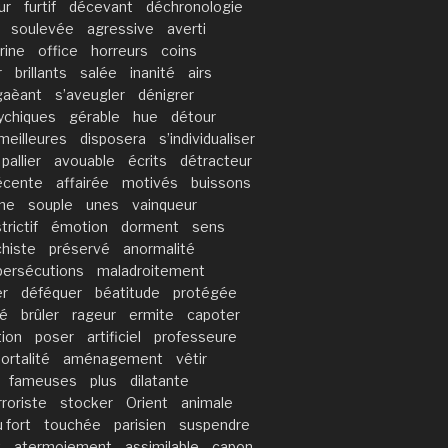
ur
furtif
décevant
déchronologie
soulevée
agressive
averti
rine
office
horreurs
coins
r
brillants
salée
inanité
airs
gaèant
s’aveugler
dénigrer
ychiques
gérable
hue
détour
meilleures
disposera
s’individualiser
pallier
avouable
écrits
détracteur
écente
affairée
motivés
buissons
ne
souple
unes
vainqueur
trictif
émotion
dorment
sens
chiste
préservé
anormalité
persécutions
maladroitement
er
déféquer
béatitude
protégée
té
brûler
rageur
ermite
capoter
ion
poser
artificiel
professeure
ortalité
aménagement
vêtir
fameuses
plus
dilatante
rroriste
stocker
Orient
animale
 fort
touchée
parisien
suspendre
t
atermoiement
assimilable
capon