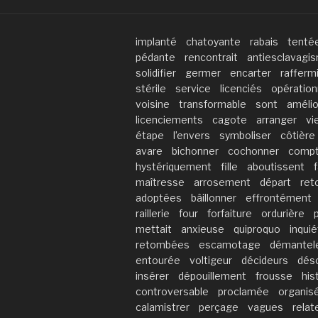
implanté
chatoyante
rabais
tenté
pédante
rencontrait
antiesclavagi
solidifier
germer
encarter
raffer
stérile
service
licenciés
opération
voisine
transformable
sont
amélio
licenciements
cagote
arranger
vi
étape
l’envers
symboliser
côtière
avare
bichonner
cochonner
compt
hystériquement
fille
aboutissent
f
maîtresse
arrosement
départ
ret
adoptées
bâillonner
effrontément
raillerie
four
forfaiture
ordurière
mettait
anxieuse
quiproquo
inqui
retombées
escamotage
démantel
entourée
voltigeur
décideurs
dés
insérer
dépouillement
frousse
his
controversable
proclamée
organis
calamistrer
perçage
vagues
relat