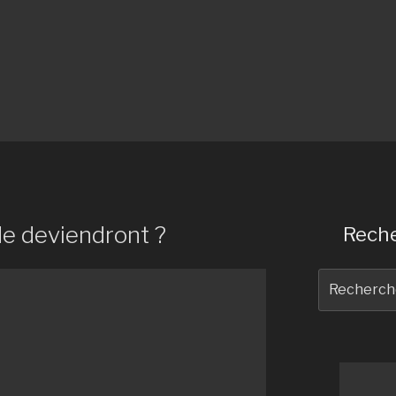
de deviendront ?
Reche
Recherche
pour
: