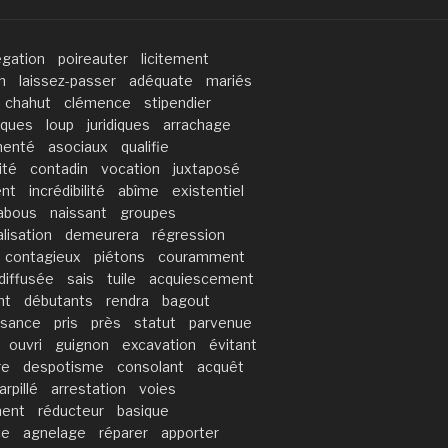
gation
poireauter
licitement
h
laissez-passer
adéquate
mariés
chahut
clémence
stipendier
tiques
loup
juridiques
arrachage
menté
asociaux
qualifie
ité
contadin
vocation
juxtaposé
nt
incrédibilité
abîme
existentiel
abous
naissant
groupes
alisation
demeurera
régression
contagieux
piétons
couramment
diffusée
sais
tuile
acquiescement
nt
débutants
rendra
bagout
ssance
pris
près
statut
parvenue
ouvri
guignon
excavation
évitant
re
despotisme
consolant
acquêt
arpillé
arrestation
voies
ment
réducteur
basique
ce
agnelage
réparer
apporter