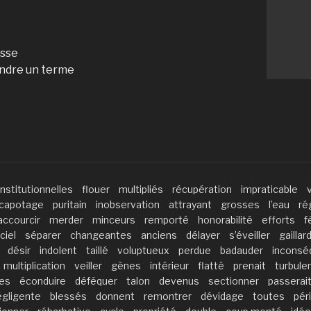
esse
indre un terme
nstitutionnelles
flouer
multipliés
récupération
impraticable
capotage
puritain
inobservation
attrayant
grosses
l’eau
ré
accourcir
merder
minceurs
remporté
honorabilité
efforts
f
ciel
séparer
changeantes
anciens
délayer
s’éveiller
gailla
désir
indolent
taillé
voluptueux
perdue
badauder
inconsé
multiplication
veiller
gènes
intérieur
flatté
prenait
turbule
res
éconduire
déféquer
talon
devenus
sectionner
passerai
égligente
blessés
donnent
remontrer
dévidage
toutes
pér