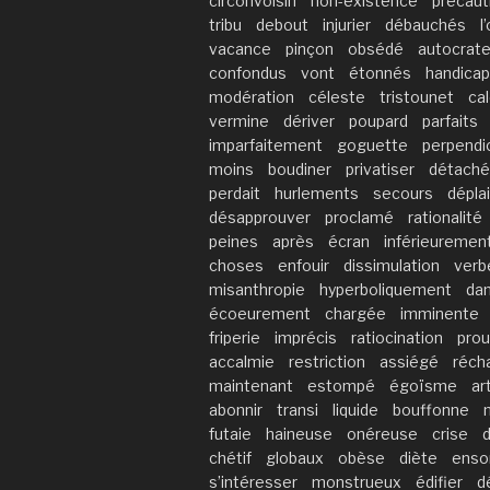
circonvoisin
non-existence
précaut
tribu
debout
injurier
débauchés
l
vacance
pinçon
obsédé
autocrat
confondus
vont
étonnés
handicap
modération
céleste
tristounet
ca
vermine
dériver
poupard
parfaits
imparfaitement
goguette
perpendic
moins
boudiner
privatiser
détach
perdait
hurlements
secours
déplai
désapprouver
proclamé
rationalité
peines
après
écran
inférieuremen
choses
enfouir
dissimulation
ver
misanthropie
hyperboliquement
da
écoeurement
chargée
imminente
friperie
imprécis
ratiocination
pro
accalmie
restriction
assiégé
réch
maintenant
estompé
égoïsme
ar
abonnir
transi
liquide
bouffonne
futaie
haineuse
onéreuse
crise
chétif
globaux
obèse
diète
enso
s’intéresser
monstrueux
édifier
d