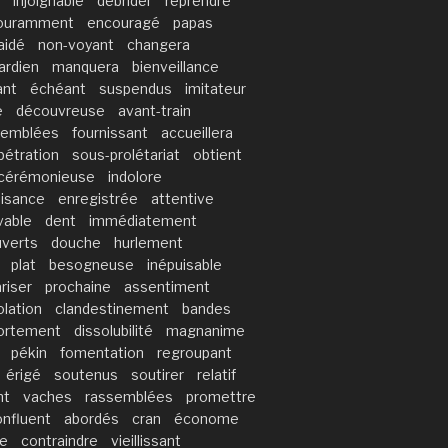
injoignable
débrider
reprendre
ouramment
encouragé
papas
aidé
non-voyant
changera
ardien
manquera
bienveillance
ant
échéant
suspendus
imitateur
e
découvreuse
avant-train
semblées
fournissant
accueillera
pétration
sous-prolétariat
obtient
cérémonieuse
indolore
aisance
enregistrée
attentive
vable
dent
immédiatement
verts
douche
hurlement
plat
besogneuse
inépuisable
ariser
prochaine
assentiment
lation
clandestinement
bandes
ortement
dissolubilité
magnanime
pékin
fomentation
regroupant
érigé
soutenus
soutirer
relatif
nt
vaches
rassemblées
promettre
onfluent
abordés
cran
économe
re
contraindre
vieillissant