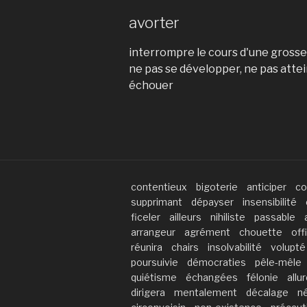
avorter
interrompre le cours d'une gross
ne pas se développer, ne pas atte
échouer
contentieux
bigoterie
anticiper
co
supprimant
dépayser
insensibilité
ficeler
ailleurs
nihiliste
passable
arrangeur
agrément
chouette
offi
réunira
chairs
insolvabilité
volupté
poursuivie
démocraties
pêle-mêle
quiétisme
échangées
félonie
allu
dirigera
mentalement
décalage
n