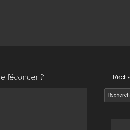
de féconder ?
Reche
Recherche
pour
: