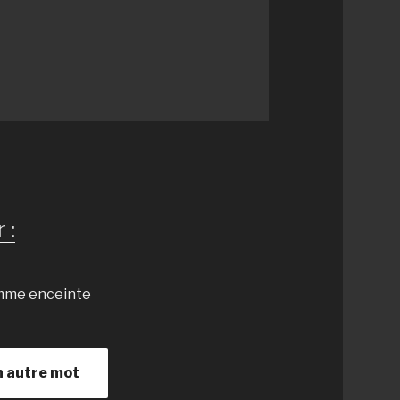
 :
emme enceinte
n autre mot