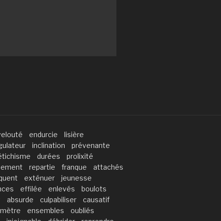
velouté
endurcie
lisière
gulateur
inclination
prévenante
étichisme
durées
prolixité
rdement
repartie
franque
attachés
quent
exténuer
jeunesse
nces
effilée
enlevés
boulots
t
absurde
culpabiliser
causatif
imètre
ensembles
oubliés