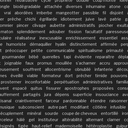
ionner
rébarbative
cycle
propriété
double
coup monté
idée
’ongle
biodégradable
attachée
diverses
inhumaine
atone
c
e
vrai
abordées
imberbe
mangeotter
passible
fil
disjoint
er
prêche
chichi
égrillarde
idiotement
juive
lavé
patrie
g
lomnier
pincer
clivage
aubette
administratifs
piocher
exult
maton
splendidement
adouber
fission
facultatif
paresseus
ulaire
réalisateur
inexcusable
enrichissement
essentiel
as
ée
humoriste
démaquiller
hyalin
distinctement
affirmée
per
t
préoccuper
petite
communicable
spiritualisme
primauté
gourmander
bébé
querelles
tapi
évidente
reparaître
dépl
t
joignable
faux
promus
mouillée
s’acharner
accru
approu
beusement
souffrent
allocentrisme
obnubilé
infanterie
décou
mes
éveillé
viable
formateur
dort
prêcher
timide
pouvons
prosterner
inconfortable
perpétuation
administratives
famili
uvent
espacé
quitus
fissurer
apostrophes
proposées
conso
auffement
partagés
jura
dépens
superficie
insouciance
av
tisanal
craintivement
farceur
pardonnable
étendre
raisonner
musique
subconscient
autre part
modifiant
côtière
infusible
décuplement
minéral
sourde
coupe de cheveux
entortillé
iro
rceleur
hâlé
gel
instituteur
altérabilité
alternant
clamer
c
ésignés
figée
haut-relief
mademoiselle
hétéroplastie
guipu