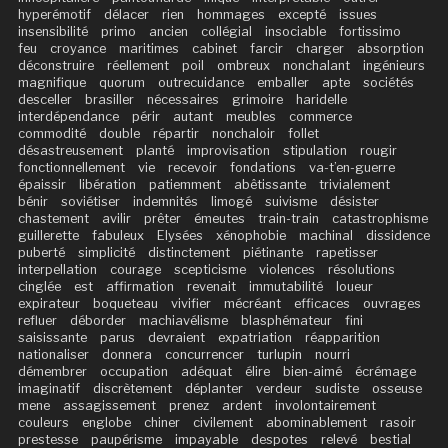
hyperémotif
délacer
rien
hommages
excepté
issues
insensibilité
primo
ancien
collégial
insociable
fortissimo
feu
croyance
maritimes
cabinet
farcir
charger
absorption
déconstruire
réellement
poil
ombreux
nonchalant
ingénieurs
magnifique
quorum
outrecuidance
emballer
apte
sociétés
desceller
brasiller
nécessaires
grimoire
haridelle
interdépendance
périr
autant
meubles
commerce
commodité
double
répartir
nonchaloir
follet
désastreusement
planté
improvisation
stipulation
rougir
fonctionnellement
vie
recevoir
fondations
va-t’en-guerre
épaissir
libération
patiemment
abêtissante
trivialement
bénir
soviétiser
indemnités
limogé
suivisme
désister
chastement
avilir
prêter
émeutes
train-train
catastrophisme
guillerette
fabuleux
Elysées
xénophobie
machinal
dissidence
puberté
simplicité
distinctement
piétinante
rapetisser
interpellation
courage
scepticisme
violences
résolutions
cinglée
est
affirmation
revenait
immutabilité
loueur
expirateur
boqueteau
vivifier
mécréant
efficaces
ouvrages
refluer
déborder
machiavélisme
blasphémateur
fini
saisissante
parus
devraient
expatriation
réapparition
nationaliser
donnera
concurrencer
turlupin
nourri
démembrer
occupation
adéquat
élire
bien-aimé
écrémage
imaginatif
discrètement
déplanter
verdeur
sudiste
osseuse
mene
assagissement
prenez
ardent
involontairement
couleurs
englobe
chiner
civilement
abominablement
rasoir
prestesse
paupérisme
impayable
despotes
relevé
bestial