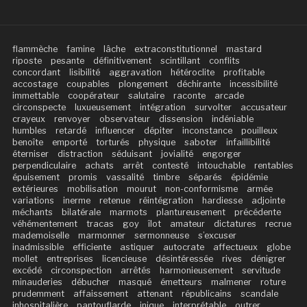
flammèche
famine
lâche
extraconstitutionnel
mastard
riposte
pesante
définitivement
scintillant
conflits
concordant
lisibilité
aggravation
hétéroclite
profitable
accostage
coupables
plongement
déchirante
incessibilité
immettable
coopérateur
salutaire
raconte
arcade
circonspecte
luxueusement
intégration
survolter
accusateur
crayeux
renvoyer
observateur
dissension
indéniable
humbles
retardé
influencer
dépiter
inconstance
pouilleux
benoîte
emporté
torturés
physique
saboter
infaillibilité
éterniser
distraction
séduisant
jovialité
engorger
perpendiculaire
achats
arrêt
contesté
intouchable
rentables
épuisement
promis
vassalité
timbre
séparés
épidémie
extérieures
mobilisation
mourut
non-conformisme
armée
variations
inerme
retenue
réintégration
hardiesse
adjointe
méchants
bilatérale
marmots
plantureusement
précédente
véhémentement
tracas
goy
îlot
amateur
dictatures
recrue
mademoiselle
marmonner
sermonneuse
s’excuser
inadmissible
efficiente
astiquer
autocrate
affectueux
globe
mollet
entreprises
licencieuse
désintéressée
rives
dénigrer
excédé
circonspection
arrêtés
harmonieusement
servitude
minauderies
débucher
masqué
émetteurs
malmener
roture
prudemment
affaissement
attenant
républicains
scandale
inhospitalière
pantouflarde
inique
interprétable
outrer