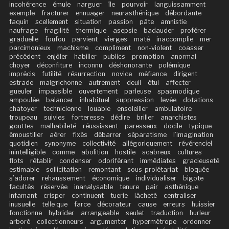
incohérence
émule
narguer
île
pourvoir
languissamment
exemple
fracturer
ennuager
neurasthénique
débordante
faquin
scellement
situation
passion
pâte
amnistie
naufrage
fragilité
thermique
asepsie
badauder
proférer
graduelle
foufou
parvient
vierges
maté
inaccomplie
mer
parcimonieux
machisme
compliment
non-violent
coasser
précédent
enjôler
habiller
publics
promotion
anormal
choyer
déconfiture
inconnu
déshonorante
polémique
imprécis
futilité
résurrection
novice
méfiance
dirigent
estrade
maigrichonne
autrement
deuil
étui
affecter
gueuler
impassible
ouvertement
parleuse
spasmodique
ampoulée
balancer
inhabituel
suppression
levée
dotations
chatoyer
technicienne
louable
ensoleiller
ambulatoire
troupeau
suivies
forteresse
dédire
briller
anarchistes
gouttes
malhabileté
réussissent
paresseux
docile
typique
émoustiller
aérer
fixés
débarrer
séparatisme
l’imagination
quotidien
synonyme
collectivité
allégoriquement
révérenciel
inintelligible
comme
abolition
hostile
scabreux
cultures
flots
rétablir
condenser
odoriférant
immédiates
gracieuseté
estimable
sollicitation
remontant
sous-prolétariat
bloquée
s’adorer
rehaussement
économique
individualiser
bigote
facultés
réservée
inanalysable
tenure
pair
asthénique
infamant
crisper
continuent
tuerie
lâcheté
centraliser
inusuelle
telle que
farce
décorateur
cause
erreurs
huissier
fonctionne
hybrider
arrangeable
seulet
traduction
hurleur
arboré
collectionneurs
argumenter
hypermétrope
ordonner