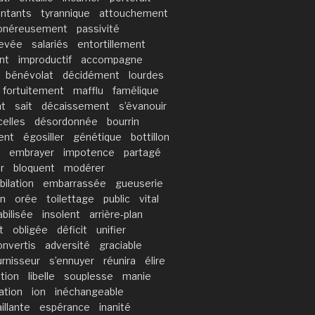
ntants
tyrannique
attouchement
onéreusement
passivité
levée
salariés
entortillement
ant
improductif
accompagne
bénévolat
décidément
lourdes
fortuitement
mafflu
famélique
t
sait
décaissement
s’évanouir
celles
désordonnée
bourrin
ent
égosiller
génétique
bottillon
embrayer
impotence
partagé
er
bloquent
modérer
ubilation
embarrassée
gueuserie
n
orée
toilettage
public
vital
abilisée
insolent
arrière-plan
t
obligée
déficit
unifier
onvertis
adversité
graciable
urnisseur
s’ennuyer
réunira
élire
tion
libelle
souplesse
manie
ation
ion
inéchangeable
illante
espérance
inanité