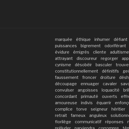
marquée
éthique
inhumer
défiant
puissances
bigrement
odoriférant
évidure
émigrés
cliente
adultisme
attrayant
discoureur
regorger
app
cynisme
désobéir
basculer
trouve
constitutionnellement
définitifs
geô
faussement
froncer
droiture
désh
découpage
ennuager
cavaler
savo
convulser
angoisses
loquacité
bri
concordant
primauté
ouverts
eff
amoureuse
indivis
équarrir
enfonç
complice
torve
seigneur
héritier
retrait
fameux
anguleux
solutionn
florilège
communicatif
réponses
préluder
parviendra
corrompre
té