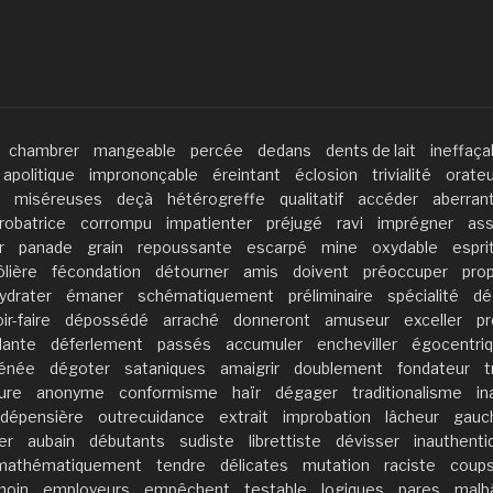
chambrer
mangeable
percée
dedans
dents de lait
ineffaça
apolitique
imprononçable
éreintant
éclosion
trivialité
orateu
miséreuses
deçà
hétérogreffe
qualitatif
accéder
aberran
robatrice
corrompu
impatienter
préjugé
ravi
imprégner
assa
r
panade
grain
repoussante
escarpé
mine
oxydable
espri
lière
fécondation
détourner
amis
doivent
préoccuper
pro
ydrater
émaner
schématiquement
préliminaire
spécialité
dé
ir-faire
dépossédé
arraché
donneront
amuseur
exceller
pr
llante
déferlement
passés
accumuler
encheviller
égocentri
rénée
dégoter
sataniques
amaigrir
doublement
fondateur
t
ure
anonyme
conformisme
haïr
dégager
traditionalisme
i
dépensière
outrecuidance
extrait
improbation
lâcheur
gauc
er
aubain
débutants
sudiste
librettiste
dévisser
inauthenti
mathématiquement
tendre
délicates
mutation
raciste
coup
moin
employeurs
empêchent
testable
logiques
pares
malbâ