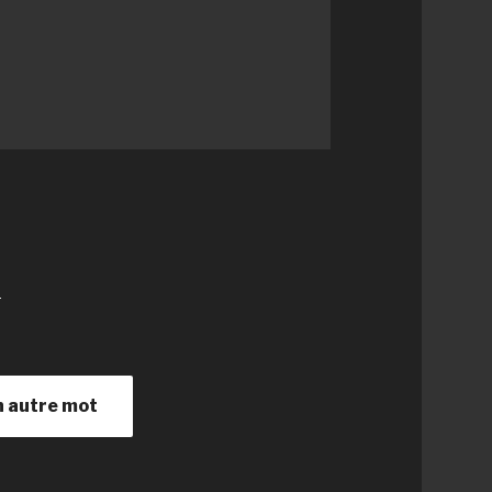
:
n autre mot