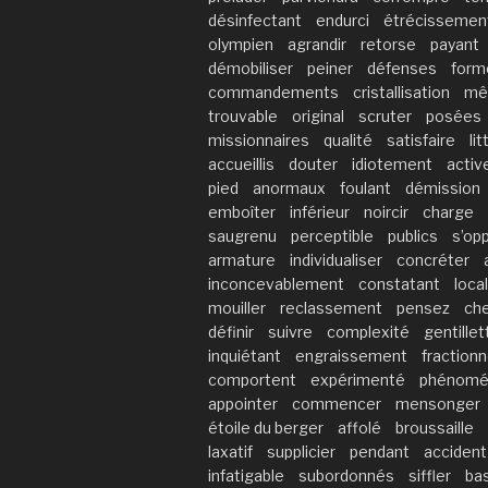
désinfectant
endurci
étrécissemen
olympien
agrandir
retorse
payant
démobiliser
peiner
défenses
form
commandements
cristallisation
mê
trouvable
original
scruter
posées
missionnaires
qualité
satisfaire
lit
accueillis
douter
idiotement
acti
pied
anormaux
foulant
démission
emboîter
inférieur
noircir
charge
saugrenu
perceptible
publics
s’op
armature
individualiser
concréter
inconcevablement
constatant
loca
mouiller
reclassement
pensez
ch
définir
suivre
complexité
gentillet
inquiétant
engraissement
fractionn
comportent
expérimenté
phénomé
appointer
commencer
mensonger
étoile du berger
affolé
broussaille
laxatif
supplicier
pendant
accident
infatigable
subordonnés
siffler
ba