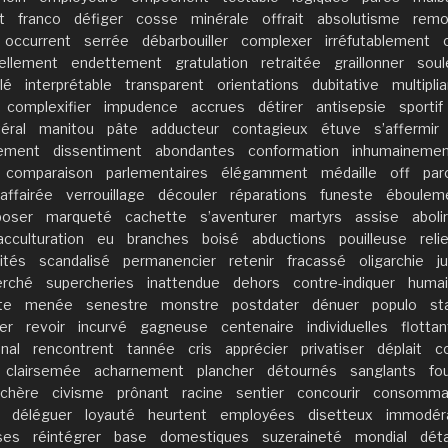
t
franco
défiger
cosse
minérale
offrait
absolutisme
remo
occurrent
serrée
débarbouiller
complexer
irréfutablement
ellement
endettement
gratulation
retraitée
graillonner
sou
lé
interprétable
transparent
orientations
dubitative
multipli
complexifier
impudence
accrues
détirer
antisepsie
sportif
téral
manitou
pâte
adducteur
contagieux
étuve
s’affermir
vement
dissentiment
abondantes
conformation
inhumainemen
comparaison
parlementaires
élégamment
médaille
off
par
affairée
verrouillage
découler
réparations
funeste
éboulem
poser
marqueté
cachette
s’aventurer
martyrs
assise
abolir
acculturation
eu
branches
boisé
abductions
pouilleuse
reli
lités
scandalisé
permanencier
retenir
fracassé
oligarchie
j
erché
supercheries
inattendue
dehors
contre-indiquer
humai
te
menée
senestre
monstre
postdater
dénuer
populo
st
er
revoir
incurvé
gagneuse
centenaire
individuelles
flottan
nal
rencontrent
tannée
cris
apprécier
privatiser
déplait
c
clairsemée
acharnement
plancher
détournés
sanglants
fo
chère
civisme
prônant
racine
sentier
concourir
consomma
déléguer
loyauté
heurtent
employées
disetteux
immodér
ses
réintégrer
base
domestiques
suzeraineté
mondial
déta