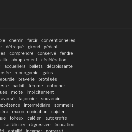
ble
chemin
farcir
conventionnelles
r
détraqué
girond
pédant
tes
comprendre
conservé
fendre
illir
abruptement
décélération
t
accueillera
ballets
décroissante
posée
monogamie
gains
gourdie
braverie
protégés
este
parlait
femme
entonner
ques
moite
implicitement
raversé
façonnier
souverain
nappétence
intermédiaire
sommeils
hère
excommunication
cajoler
que
foireux
calé en
autogreffe
s
se féliciter
régressive
éducation
ti
entaillé
incarner
porterait