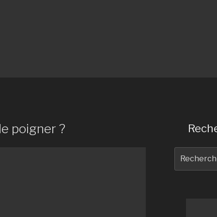
de poigner ?
Reche
Recherche
pour
: