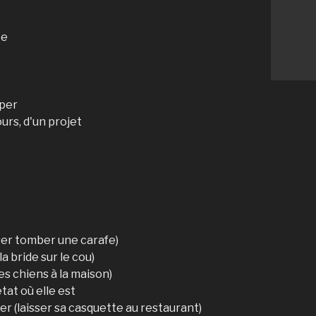
te
uper
urs, d'un projet
ser tomber une carafe)
la bride sur le cou)
es chiens à la maison)
at où elle est
r (laisser sa casquette au restaurant)