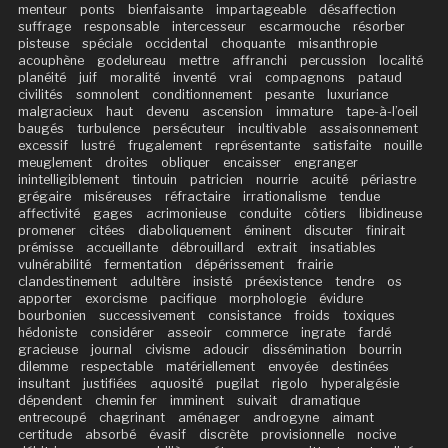
menteur
ponts
bienfaisante
impartageable
désaffection
suffrage
responsable
intercesseur
escarmouche
résorber
pisteuse
spéciale
occidental
choquante
misanthropie
acouphène
godelureau
mettre
affranchi
percussion
localité
planéité
juif
moralité
inventé
vrai
compagnons
pataud
civilités
somnolent
conditionnement
pesante
luxuriance
malgracieux
haut
devenu
ascension
immature
tape-à-l’oeil
baugés
turbulence
persécuteur
incultivable
assaisonnement
excessif
lustré
frugalement
représentante
satisfaite
nouille
meuglement
droites
obliquer
encaisser
engranger
inintelligiblement
tintouin
patricien
nourrie
acuité
périastre
grégaire
miséreuses
réfractaire
irrationalisme
tendue
affectivité
gages
acrimonieuse
conduite
côtiers
libidineuse
promener
citées
diaboliquement
éminent
discuter
finirait
prémisse
accueillante
débrouillard
extrait
insatiables
vulnérabilité
fermentation
dépérissement
frairie
clandestinement
adultère
insisté
préexistence
tendre
os
apporter
exorcisme
pacifique
morphologie
évidure
bourbonien
successivement
consistance
froids
toxiques
hédoniste
considérer
asseoir
commerce
ingrate
fardé
gracieuse
journal
civisme
adoucir
dissémination
bourrin
dilemme
respectable
matériellement
envoyée
destinées
insultant
justifiées
aquosité
pugilat
rigolo
hyperalgésie
dépendent
chemin fer
imminent
suivait
dramatique
entrecoupé
chagrinant
aménager
androgyne
aimant
certitude
absorbé
évasif
discrète
provisionnelle
nocive