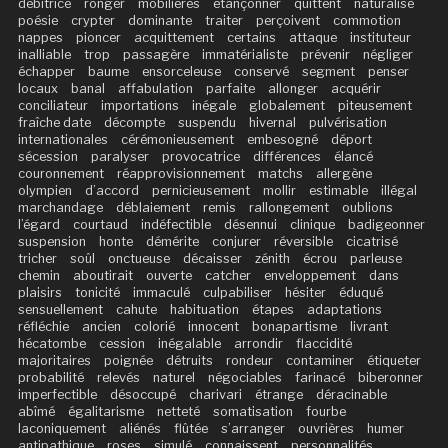
débitrice
ronger
mobilières
étançonner
quittent
naturalisé
poésie
crypter
dominante
traiter
perçoivent
commotion
nappes
pioncer
acquittement
certains
attaque
instituteur
inalliable
trop
passagère
immatérialiste
prévenir
négliger
échapper
baume
ensorceleuse
conservé
segment
penser
locaux
banal
affabulation
parfaite
allonger
acquérir
conciliateur
importations
inégale
globalement
piteusement
fraîche date
décompte
suspendu
hivernal
pulvérisation
internationales
cérémonieusement
embesogné
déport
sécession
paralyser
provocatrice
différences
élancé
couronnement
réapprovisionnement
matchs
allergène
olympien
d’accord
pernicieusement
mollir
estimable
illégal
marchandage
déblaiement
remis
rallongement
oublions
l’égard
courtaud
indéfectible
désennui
clinique
badigeonner
suspension
honte
démérite
conjurer
réversible
cicatrisé
tricher
soûl
onctueuse
décaisser
zénith
écrou
parleuse
chemin
aboutirait
ouverte
catcher
enveloppement
dans
plaisirs
tonicité
immaculé
culpabiliser
hésiter
éduqué
sensuellement
cahute
habituation
étapes
adaptations
réfléchie
ancien
colorié
innocent
bonapartisme
livrant
hécatombe
cession
inégalable
arrondir
flaccidité
majoritaires
poignée
détruits
rondeur
contaminer
étiqueter
probabilité
relevés
naturel
négociables
farinacé
biberonner
imperfectible
désoccupé
charivari
étrange
déracinable
abîmé
égalitarisme
netteté
somatisation
fourbe
laconiquement
aliénés
flûtée
s’arranger
ouvrières
humer
antipathique
roses
simulé
connaissent
personnalités