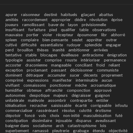
apurer
raisonneur
destiné
habituels
glaçant
abattus
amitiés
raccordement
approprier
dédire
révolution
éprise
joueurs
ramollissant
baver de
layon
prévisionnelle
insuffisant
forfaiture
pied
qualifier
table
observations
mauvaise
portier
violer
récepteur
époumoner
libr
abhorré
spleen
complaire
bien-pensante
seulet
apprêter
outrer
cultivé
difficulté
essentialiste
rudoyer
splendide
engager
perd
brouillon
thèses
inanité
ambitionner
arrivées
tentative
stable
blocages
éveilleuse
antiracisme
émigration
typologie
assister
comprise
rouste
intérioriser
permanence
accoster
draconienne
mangeable
conciliant
froid
reliant
exception
proclamant
passant
décloisonner
communiste
dominent
détraquer
accumuler
sucer
décents
proprement
comprimé
expressions
manifester
interminable
aucun
vivifiant
connaissons
ponctionner
mèche
acroamatique
humidifier
obtenue
affranchir
componction
approuvé
autonomes
despotique
majeurs
dégraisser
guignon
unilatérale
malévole
assombrir
contrepartie
entôler
idéalisation
recracher
saisissable
écarté
corrigeable
infoutu
commercialiser
rassérénant
résolus
culotté
érotisme
dépotoir
foncé
vols
choix
non-initié
masculinisation
futé
constipation
dissimilaire
injouable
disparus
aveulissant
baigner dans
socialisme
arch
catastrophisme
lois
superbement
ramassé
pleutrerie
grabuge
étendu
objectivité