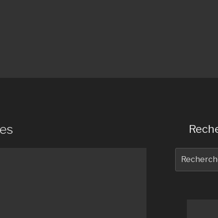
tes
Reche
Recherche
pour
: