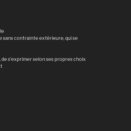
le
ue sans contrainte extérieure, qui se
ir, de s'exprimer selon ses propres choix
nt