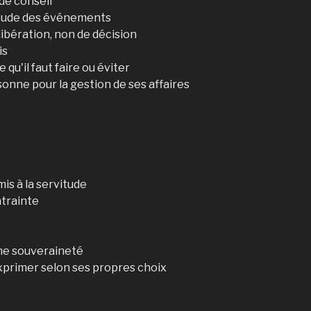
de conseil
l'étude des événements
ibération, non de décision
is
qu'il faut faire ou éviter
onne pour la gestion de ses affaires
mis à la servitude
ntrainte
ine souveraineté
'exprimer selon ses propres choix