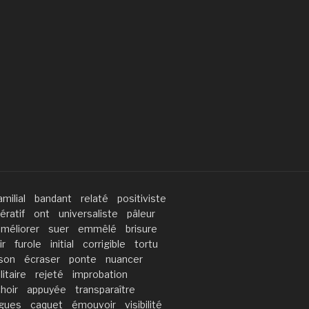
amilial
bandant
relaté
positiviste
ératif
ont
universaliste
pâleur
améliorer
suer
emmêlé
brisure
ir
furole
initial
corrigible
tortu
son
écraser
ponte
nuancer
litaire
rejeté
improbation
hoir
appuyée
transparaître
gues
caquet
émouvoir
visibilité