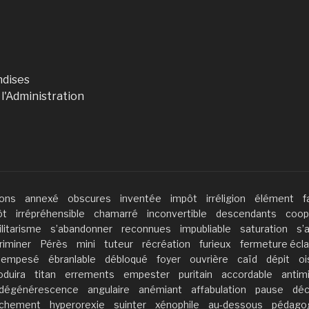
ndises
 l'Administration
sons
annexé
obscures
inventée
impôt
irréligion
élément
f
ôt
irrépréhensible
chamarré
inconvertible
descendants
coop
ilitarisme
s’abandonner
reconnues
impubliable
saturation
s’
riminer
Pérès
mini
tuteur
récréation
furieux
fermeture écla
empesé
ébranlable
débloqué
foyer
ouvrière
caïd
dépit
oi
oduira
titan
errements
empester
puritain
accordable
antimi
dégénérescence
angulaire
anémiant
affabulation
pause
déc
nchement
hyperorexie
suinter
xénophile
au-dessous
pédago