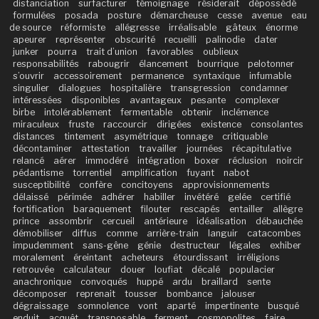
distanciation
surfacturer
témoignage
résiderait
dépossédé
formulées
posada
posture
démarcheuse
cesse
avenue
eau
de source
réformiste
allégresse
irréalisable
gâteux
énorme
apeurer
représenter
obscurité
recueilli
palinodie
dater
junker
pourra
trait d’union
favorables
oublieux
responsabilités
rabougrir
élancement
bourrique
pelotonner
s’ouvrir
accessoirement
permanence
syntaxique
infumable
singulier
dialogues
hospitalière
transgression
condamner
intéressées
disponibles
avantageux
pesante
complexer
birbe
intolérablement
fermentable
obtenir
inclémence
miraculeux
fruste
raccourcir
dirigées
existence
consolantes
distances
tintement
asymétrique
tonnage
critiquable
décontaminer
attestation
travailler
journées
récapitulative
relancé
aérer
immodéré
intégration
boxer
réclusion
noircir
pédantisme
torrentiel
amplification
fuyant
nabot
susceptibilité
confère
concitoyens
approvisionnements
délaissé
périmée
adhérer
habiller
invétéré
gelée
certifié
fortification
baraquement
filouter
rescapés
entailler
allègre
prince
assombrir
cercueil
antérieure
idéalisation
débauchée
démobiliser
diffus
comme
arrière-train
languir
catacombes
impudemment
sans-gêne
génie
destructeur
légales
exhiber
moralement
éreintant
acheteurs
étourdissant
irréligions
retrouvée
calculateur
douer
loufiat
décalé
populacier
anachronique
convoqués
huppé
ardu
braillard
sente
décomposer
reprenait
tousser
bombance
jalouser
dégraissage
somnolence
vont
aparté
impertinente
busqué
enduit
acquêt
transposable
ferment
cosmopolites
faire