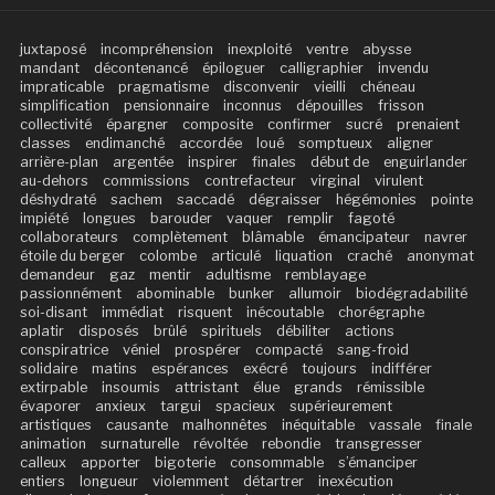
juxtaposé
incompréhension
inexploité
ventre
abysse
mandant
décontenancé
épiloguer
calligraphier
invendu
impraticable
pragmatisme
disconvenir
vieilli
chéneau
simplification
pensionnaire
inconnus
dépouilles
frisson
collectivité
épargner
composite
confirmer
sucré
prenaient
classes
endimanché
accordée
loué
somptueux
aligner
arrière-plan
argentée
inspirer
finales
début de
enguirlander
au-dehors
commissions
contrefacteur
virginal
virulent
déshydraté
sachem
saccadé
dégraisser
hégémonies
pointe
impiété
longues
barouder
vaquer
remplir
fagoté
collaborateurs
complètement
blâmable
émancipateur
navrer
étoile du berger
colombe
articulé
liquation
craché
anonymat
demandeur
gaz
mentir
adultisme
remblayage
passionnément
abominable
bunker
allumoir
biodégradabilité
soi-disant
immédiat
risquent
inécoutable
chorégraphe
aplatir
disposés
brûlé
spirituels
débiliter
actions
conspiratrice
véniel
prospérer
compacté
sang-froid
solidaire
matins
espérances
exécré
toujours
indifférer
extirpable
insoumis
attristant
élue
grands
rémissible
évaporer
anxieux
targui
spacieux
supérieurement
artistiques
causante
malhonnêtes
inéquitable
vassale
finale
animation
surnaturelle
révoltée
rebondie
transgresser
calleux
apporter
bigoterie
consommable
s’émanciper
entiers
longueur
violemment
détartrer
inexécution