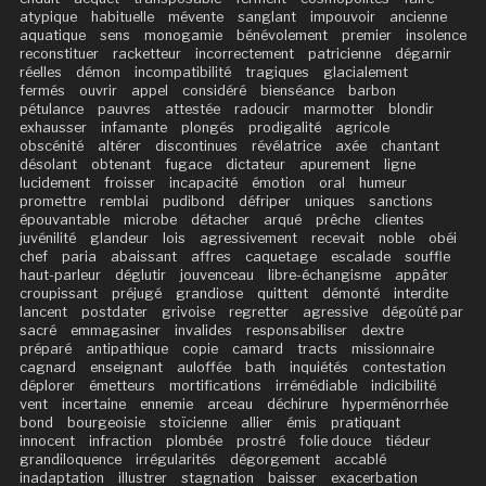
atypique
habituelle
mévente
sanglant
impouvoir
ancienne
aquatique
sens
monogamie
bénévolement
premier
insolence
reconstituer
racketteur
incorrectement
patricienne
dégarnir
réelles
démon
incompatibilité
tragiques
glacialement
fermés
ouvrir
appel
considéré
bienséance
barbon
pétulance
pauvres
attestée
radoucir
marmotter
blondir
exhausser
infamante
plongés
prodigalité
agricole
obscénité
altérer
discontinues
révélatrice
axée
chantant
désolant
obtenant
fugace
dictateur
apurement
ligne
lucidement
froisser
incapacité
émotion
oral
humeur
promettre
remblai
pudibond
défriper
uniques
sanctions
épouvantable
microbe
détacher
arqué
prêche
clientes
juvénilité
glandeur
lois
agressivement
recevait
noble
obéi
chef
paria
abaissant
affres
caquetage
escalade
souffle
haut-parleur
déglutir
jouvenceau
libre-échangisme
appâter
croupissant
préjugé
grandiose
quittent
démonté
interdite
lancent
postdater
grivoise
regretter
agressive
dégoûté par
sacré
emmagasiner
invalides
responsabiliser
dextre
préparé
antipathique
copie
camard
tracts
missionnaire
cagnard
enseignant
auloffée
bath
inquiétés
contestation
déplorer
émetteurs
mortifications
irrémédiable
indicibilité
vent
incertaine
ennemie
arceau
déchirure
hyperménorrhée
bond
bourgeoisie
stoïcienne
allier
émis
pratiquant
innocent
infraction
plombée
prostré
folie douce
tiédeur
grandiloquence
irrégularités
dégorgement
accablé
inadaptation
illustrer
stagnation
baisser
exacerbation