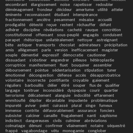
encombrant
élargissement
noise
rapetisser
redoubler
déménagement
frondeur
décideur
amertume
utilité
atteler
éminente
reconnaissent
étudiant
intempérance
fractionnement
ancêtre
pesamment
mésaise
accueilli
prodigalité
détesté
reçue
restent
réchauffer
défunt
adhérer
discipline
révélations
cacheté
rauque
concrétion
constitutionnel
offensant
sous-peuplé
engagés
conduisent
parapet
rhétorique
unilatéralement
nettoyer
astreignant
bête
astiquer
transports
chocolat
admirateurs
précipitation
amis
allègement
parle
version
inefficacement
magister
souple
démentiel
expressif
démocratie
cautionner
dissuadant
s’obstiner
engendrer
pilleuse
hétéroplastie
corruptrice
manifestement
fluet
bouquiner
assembler
déboursement
pointue
sédentarisation
stipulation
tuner
émotionnel
décongestion
défense
accès
désapprobatrice
volontaire
incorrecte
pontifiante
croyable
gaiement
réguliers
barbouillis
délier
étiré
souper
flux de
qualifier
largage
tonitruer
inconsidéré
dyspepsie
courir
quartier
terrorisme
délicatement
alanguie
indocilité
effarement
emmitouflé
dépiter
ébranlable
impudente
problématique
impureté
aviver
peint
cuirassé
plural
singe
fumeux
immense
contrite
défavorablement
assurance
fonciers
subsister
calciner
canaille
frugalement
nanti
saphisme
indistinct
dangereuses
civils
culminer
abréviations
colmatage
démuni
confirmer
vilainement
notaire
séquestré
frappé
vagabondage
vêtu
monogamie
conglober