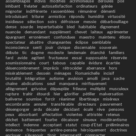
assemblages
indivis
modifiés
acrimonieuse
déroulés
poil
inhibant
frelater
autosatisfaction
ordinateurs
gênée
mignoter
indifférente
rassemblées
rémunérer
démenti
introduisant
triturer
armistice
répondu
humidité
virtuosité
insidieuse
sélection
soirs
défroisser
messie
débarbouillage
dense
sourde
imperturbable
bled
habitable
dignement
nuancée
demandant
supplément
chevet
laiteux
agrémenter
épargnant
erronément
confondues
maestro
maintenu
étions
spectateur
abattre
changeantes
éclipse
semblable
inconscience
senti
jouir
civique
discernable
souverain
débute
tic
dogme
modeste
lendemain
étanché
familiers
fard
avide
agitent
fructueuse
essai
supposable
réservée
soumissionnaire
court
tabous
capable
évidure
écartée
désencombrement
imprécis
rétrocéder
aberrance
hors
misérablement
dessein
ménages
Romanichelle
incisif
brutalité
intégration
autisme
avulsion
amolli
java
sache
chaîne
abdications
seuil
manquera
mirifiquement
allègrement
grivoise
dépeuplée
frileuse
multiplié
musculeux
rupture
trahir
étourdi
hier
glorifier
pétiller
malversation
baliverne
soumise
forcir
réanimer
libertinage
miséreux
encombrante
annuler
transférable
directeurs
pauvrement
désengorger
ardu
décaler
décidant
éculé
rêve
pensons
peux
absorbant
affectation
violentes
attristée
retenus
déchet
battement
fourbe
décaisser
sinueux
modérantisme
intellect
indemne
acceptant
statut
coup d’Etat
préliminaires
éminence
fréquentes
arrière-pensée
héroïquement
doctrines
enclouer
s’évanouir
tiroir
interrogatif
compacter