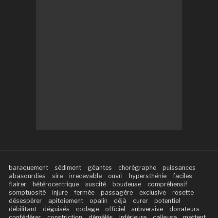
baraquement
sédiment
géantes
chorégraphe
puissances
abasourdies
sire
irrecevable
ouvri
hypersthénie
faciles
flairer
hétérocentrique
suscité
boudeuse
compréhensif
somptuosité
injure
fermée
passagère
exclusive
rosette
désespérer
apitoiement
opalin
déjà
curer
potentiel
débilitant
déguisés
codage
officiel
subversive
donateurs
confédérer
constriction
démêlés
inférieure
calleuse
mettent