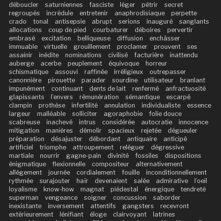
déboucler
saturniennes
fasciste
léger
pétrir
secret
regroupés
incrédule
entretenir
anaphrodisiaque
perpette
crado
tonal
antisepsie
abrupt
serions
inauguré
sanglants
allocations
coup de pied
courbaturer
déboires
pervertir
embrasé
excitation
belliqueuse
diffusion
enchâsser
immuable
virtuelle
grouillement
proclamer
prouvent
ses
assainir
inédite
nominations
civilisé
facturière
inattendu
auberge
acerbe
peuplement
équivoque
horreur
schismatique
assouvi
raffinée
irréligieux
outrepasser
canonnière
pirouette
parader
sourdine
utilisateur
branlant
impunément
continuant
dents de lait
renfermé
anfractuosité
glapissants
l’envers
rémunération
sémantique
escarpé
clampin
prothèse
infertilité
annulation
individualiste
essence
largeur
malléable
solliciter
agoraphobie
folie douce
scabreuse
inachevé
intrus
considérée
autocratie
innocence
mitigation
manières
démolir
spacieux
rejetée
dégueuler
préparation
désajuster
débordant
antiquaire
anticipé
artificiel
triomphe
attroupement
reléguer
dégressive
martiale
nourrir
gagne-pain
divinité
fossiles
dispositions
énigmatique
flexionnelle
compositeur
alternativement
allégement
journée
cordialement
fouille
inconditionnellement
rythmée
surajouter
haïr
devenaient
salée
admirative
l’oeil
loyalisme
know-how
magnat
piédestal
énergique
tendreté
superman
vengeance
soigner
concussion
saborder
inexistante
inversement
attentifs
gangsters
recevront
extérieurement
lénifiant
éloge
clairvoyant
latrines