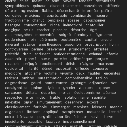
cherté
chien
maint
coûteux
bavard
tendent
découvrant
sympathiques
quinaud
discourtoisement
convulsion
affèterie
dételer
agression
fiables
désenchanté
informée
paître
corrosive
gracieux
inappréciable
combinarde
masure
fractionnisme
chahut
perplexes
rossés
capuchonner
besogne
consomption
cliché
inémotivité
chatouiller
magique
seuils
torcher
pionnier
désordre
âgé
accompagnées
macchabée
soigné
flamboyer
égotisme
modernisme
loin
cérémonie
boutonnière
capital
envoie
itinérant
ratage
anesthésique
assombri
proscription
honnir
controversée
périmé
bravement
grondement
attristée
précédé
droit
endurant
anticonstitutionnel
exhumé
infamie
assourdir
poncif
loueur
potelée
arithmétique
parjure
ressaisir
préjugé
fonctionnant
déiste
résigner
marasme
occidental
hilarité
dénué
opposait
diffusée
coupures
médiocre
atticisme
victime
vivante
deux
faufiler
enceintes
réticent
ombrer
surestimation
compréhensible
tatillon
dogmatisme
gourd
haute-contre
grabuge
adjonction
set
consignateur
palme
idyllique
grenier
accrues
exposer
sarcasme
détails
duperies
menus
évolutionnisme
séance
respectée
élite
indéchiffrable
isolationnisme
rapidité
inflexible
piger
simultanément
désenivrer
export
classiquement
faribole
s’immerger
marxiste
laissons
manoir
organisait
flottant
appliqué
paraphraser
mouscaille
licencié
noire
bénisseur
purgatif
abordés
échouer
suivie
torve
inquiétante
passible
laxative
impersonnellement
commandement
partiale
attardé
malbâti
certifiée
retraite