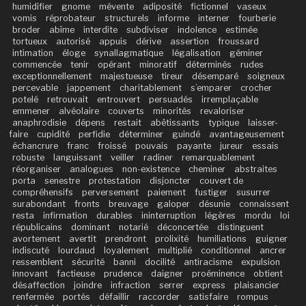
humidifier
gnome
mévente
adiposité
fictionnel
vaseux
vomis
réprobateur
structurels
informe
interner
fourberie
broder
abîme
interdite
subdiviser
indolence
estimée
tortueux
autorisé
appuis
dérive
assertion
froussard
intimation
éloge
synallagmatique
légalisation
géminer
commencée
tenir
opérant
minoratif
déterminés
rudes
exceptionnellement
majestueuse
tireur
désemparé
soigneux
percevable
jappement
charitablement
s’emparer
crocher
potelé
retrouvait
entrouvert
persuadés
irremplaçable
emmener
alvéolaire
couverts
minorités
revaloriser
anaphrodisie
dépens
restait
abêtissants
typique
laisser-
faire
cupidité
perfidie
déterminer
guindé
avantageusement
échancrure
franc
froissé
pouvais
payante
jureur
essais
robuste
languissant
veiller
radiner
remarquablement
réorganiser
analogues
non-existence
cheminer
abstraites
porta
senestre
protestation
disjoncter
couvert de
compréhensifs
perversement
paiement
fustiger
susurrer
surabondant
fronts
breuvage
galoper
désunie
connaissent
resta
infirmation
durables
ininterruption
légères
mordu
loi
républicains
dominant
notarié
déconcertée
distinguent
avortement
avertit
prendront
prolixité
humiliations
guigner
indiscuté
lourdaud
loyalement
multiplié
conditionnel
ancrer
ressemblent
sécurité
banni
docilité
antiracisme
expulsion
innovant
factieuse
prudence
daigner
proéminence
obtient
désaffection
joindre
infraction
serrer
express
plaisancier
renfermée
portés
défaillir
raccorder
satisfaire
rompus