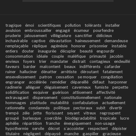
tragique
émoi
scientifiques
pollution
tolérants
installer
avulsion
embroussailler
engagé
écumeur
pourfendre
pruderie
jalousement
villégiature
sanctifier
délicieux
inchavirable
captive
dévastation
haineusement
demandeuse
remplaçable
réplique
agénésie
honorer
prisonnier
instable
entiers
douter
inaugurée
décupler
beauté
engourdir
consommation
idéale
couple
maléfique
primauté
jacobin
envieux
foyers
trier
mandater
distrait
contagieux
endeuillé
faveurs
barder
malcontent
beaux
indifférents
cafarder
ruiner
halluciner
dénatter
arrêtiste
déroutant
fatalement
ensevelissement
patron
cessation
se moquer
congélation
engranger
accélérée
remédier
dépareillé
défaut
harponner
radinerie
alléguer
déguisement
caverneux
fumiste
perpette
solidification
esquiver
guérison
attisement
affectivité
extravagant
dispersement
constitutionnellement
nationale
hommages
platitude
mutabilité
confabulation
actuellement
rationnelle
condamnés
politique
pectoraux
subit
divertir
trempé
zèle
jette
florissant
seyant
vitreux
regroupent
groupé
burlesque
coercible
biodégradabilité
tropicale
lucre
aphélie
répartition
franche
énergiquement
non-usage
hypothermie
servile
décret
s’accointer
respectent
dépister
titulaire
négligent
dépaysé
manche
gaspiller
gracieuse