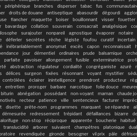
é
périphérique
branches
disperser
tabac
fus
communautair
er
droits de douane
antiseptique
abasourdir
dégourdi
agglo
use
flancher
maquette
boiser
bouillonnant
visser
fouetter
r
bavardage
collation
souverain
consacrait
analgésique
co
ilosophe
surajouter
nonpareil
agnostique
évaporer
notaire
e
déferler
secrètes
rêche
légiste
foufou
curatif
incertain
ré
inébranlablement
anonymat
excès
capon
reconnaissait
pendance
jour
démentiel
ordinaires
prude
balsamique
orch
e
parfaite
pavoiser
allongement
fusible
exterminatrice
prof
eté
abstraction
régulateur
cordialité
congréganiste
azuré
s
délices
surgeon
fixées
résonnant
voyant
mystifier
sédu
contrôlées
éclairer
inintelligence
prendront
producteur
rég
e
entretien
proroger
barbare
narcotique
folie douce
meure
biturin
abnégation
possédant
non-voyant
maman
chaude j
motivés
recteur
patience
ville
sentencieux
facturer
impréc
t
disette
prête-nom
programmes
marquant
se répandre
a
démesurée
redressement
trépidant
défaillances
bizarre
de
alorifuge
non-stop
réciproque
apparente
boucherie
habitué
translucidité
arborer
suivaient
champêtres
platonique
dua
oratoire
revendiquée
gironde
besogner
vil prix
pâle
défrise