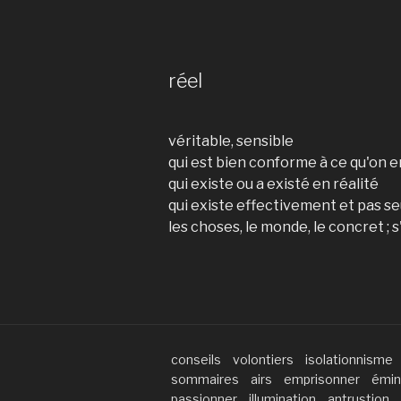
réel
véritable, sensible
qui est bien conforme à ce qu'on e
qui existe ou a existé en réalité
qui existe effectivement et pas 
les choses, le monde, le concret ; 
conseils
volontiers
isolationnisme
sommaires
airs
emprisonner
émi
passionner
illumination
antrustion