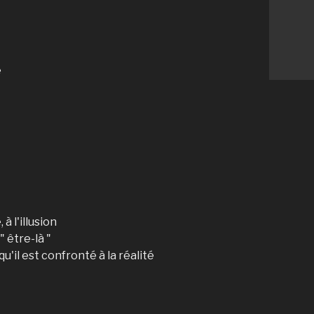
e
à l'illusion
" être-là "
u'il est confronté à la réalité