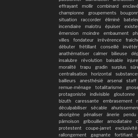
effrayant
mollir
combinard
enclav
championne
groupements
bougonn
situation
raccorder
éliminé
batele
incendiaire
malotru
épuiser
existe
émersion
moindre
embaument
ph
villes
fondateur
irrévérence
fraîch
débuter
frétillant
conseillé
invété
anathématiser
calmer
bilieuse
dé
insalubre
révolution
baisable
injur
moralité
trapu
gradin
surplus
sûr
centralisation
horizontal
substance
bailleurs
anesthésié
arsenal
staff
remue-ménage
totalitarisme
gnos
protagoniste
indivisible
gloutonne
bizuth
caressante
embrasement
déculpabiliser
sécable
ahurissemen
aborigène
pénaliser
ânerie
pendu
pâmoison
gribouiller
amodiataire
c
protestent
coupe-jarret
exclusivité
rallongement
gagnante
fortifiant