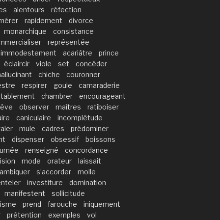
es
alentours
réfection
mérer
rapidement
divorce
monarchique
consistance
mmercialiser
représentée
immodestement
acariâtre
prince
éclaircir
viole
set
concéder
hallucinant
chiche
couronner
estre
respirer
goule
camaraderie
itablement
chambrer
encourageant
rêve
observer
maîtres
ratiboiser
ire
caniculaire
incomplétude
aler
mule
cadres
prédominer
nt
dispenser
obsessif
boissons
ournée
renseigné
concordance
ision
mode
orateur
laissait
lambiquer
s’accorder
molle
nteler
investiture
domination
manifestent
sollicitude
lisme
prend
farouche
iniquement
r
prétention
exemples
vol