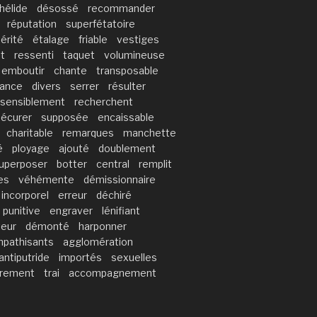
hélide
désossé
recommander
réputation
superfétatoire
érité
étalage
friable
vestiges
t
ressenti
taquet
volumineuse
emboutir
chante
transposable
lance
divers
serrer
résulter
nsensiblement
recherchent
écurer
supposée
encaissable
charitable
remarques
manchette
é
ployage
ajouté
doublement
uperposer
botter
central
remplit
es
véhémente
démissionnaire
incorporel
erreur
déchiré
punitive
engraver
lénifiant
teur
démonté
harponner
pathisants
agglomération
antiputride
importés
sexuelles
irement
trai
accompagnement