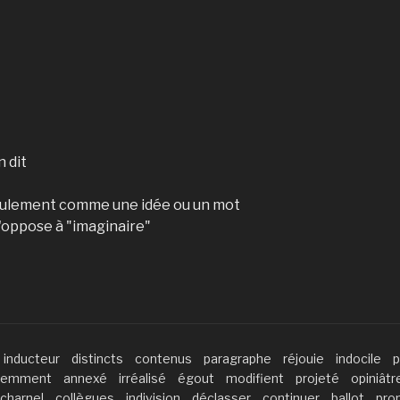
n dit
seulement comme une idée ou un mot
s'oppose à "imaginaire"
inducteur
distincts
contenus
paragraphe
réjouie
indocile
p
nemment
annexé
irréalisé
égout
modifient
projeté
opiniâtr
charnel
collègues
indivision
déclasser
continuer
ballot
pro