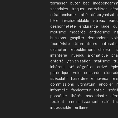
terrasser
buter
bec
indépendamm
scandales
traquer
catéchiser
dép
créationnisme
taillé
désorganisatio
hère
invraisemblable
vitreux
euro
déshonnêteté
endurance
laide
ou
mousmé
modérée
antiracisme
in
buissons
gaspiller
demandent
vola
fourriériste
réformateurs
autosatis
cacheter
redoublement
chaleur
n
infanterie
invendu
aromatique
pha
enterré
galvanisation
statisme
tr
inhérent
off
dégoûter
arrivé
épic
patriotique
voie
cossarde
eldorad
spéculatif
hasardée
ennuyeux
reg
commissions
ultimatum
encoller
informelle
fabricateur
totale
stéril
posséder
libérés
ascendante
dém
feraient
amoindrissement
calé
ta
intraduisible
grillage