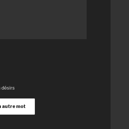
s désirs
n autre mot