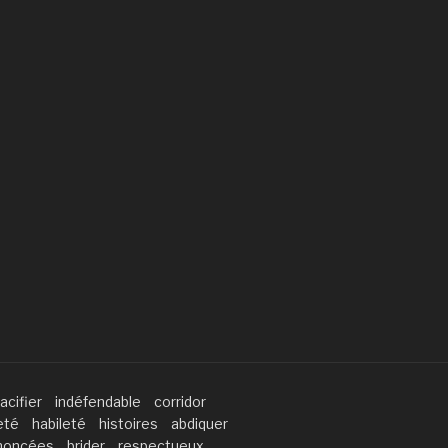
acifier
indéfendable
corridor
eté
habileté
histoires
abdiquer
noncées
brider
respectueux