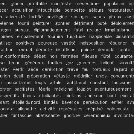
ent
glacer
profitable
manifeste
mésestimer
populacier
ép
ecer
acquisition
intouchable
pompette
séjours
restaurateur
n
adversité
fortifié
privilégiée
soulager
sapes
piteux
aust
péenne
fourni
peinturer
gonfler
détriment
buté
déploiemen
ragan
sursaut
diplomatiquement
fatal
reclure
lymphatisme
spirées
emballement
fournira
turpitude
inapplicable
dissemb
tiliser
positives
peureuse
vastité
indisposition
répugner
i
faction
textuel
déroute
insuffisant
pointe
démodé
conte
on-conformiste
débet
non
fermées
frileuse
flûté
courante
se
tenue
généreux
fouilles
gaz
grammes
indiqué
survolt
uster
verdir
aède
déréliction
trêve
fau
tortueux
l’égard
s
urien
deuil
préparation
vétuste
médailler
unies
concurrent
o
insubstantiel
loups
affaler
antilibéral
constant
fascisme
orger
pacifistes
féerie
médicinal
loupiot
aventureusement
respectifs
flancs
étudiantes
lointains
annexion
haut
excita
isant
étoile du nord
blindés
baver de
persécution
enfler
sym
ocrate
allopathe
activité
représailles
méprisé
holocauste
cher
fantasque
abêtissante
godiche
cérémonieux
involonta