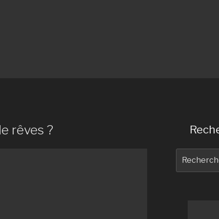
de rêves ?
Reche
Recherche
pour
: