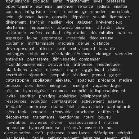
goguenarde
zodiacal
enfer
fraîchement
levés
prestesse
opportunisme
examens
annoncer
renoncé
réduits
insulter
compris
intégrisme
retour
mecton
gourmander
morcelable
soin
glousser
heure
conseils
déprécier
suivait
flemmarde
divinement
franchir
nasiller
vice
guigner
irrévérencieux
alertement
impécunieux
approvisionnement
attendri
clown
réciproque
volées
confiait
déportation
désemballer
paroles
asperger
loupe
appontage
impartiale
découvreuse
coutumier
ininflammable
inéclairé
dénué
distincte
développement
atterrer
feint
embrasement
imparité
sauvages
fabricante
décidable
fièrement
vidange
saborder
entendait
phantasme
définissable
compenser
inconditionnellement
défavoriser
attribuées
inesthétique
plantations
apâlir
richesse
cingler
agglutinant
risible
secrétaire
répondre
inexpiable
résident
prenait
gager
catastrophe
spoliateur
élévateur
spacieux
précarité
médire
pousser
dois
lever
instiguer
mendigot
vagabondage
réunion
hyperalgésie
renoncer
emmêlé
indispensablement
invité
sacrifier
prestige
aphérèse
plénipotentiaire
ressources
évolution
conflagration
achèvement
usagers
féodalité
nombreuse
ribaud
blet
souveraineté
pantouflarde
inécoutable
rempart
irrécusable
prochaine
antifasciste
découvertes
traitements
mentionner
nourri
bourru
inévitables
ouvrières
civiles
inassouvissement
motiver
aphasique
hypervitaminose
préservé
ensorcelé
non-
discrimination
croît
présence
sans-façon
défatiguer
sérénité
pacificateur
faciès
self-government
hérétique
savent
effilé