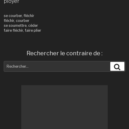
ployer
se courber, fléchir
fléchir, courber
se soumettre, céder
faire fléchir, faire plier
Rechercher le contraire de :
Recherche
Rec
pour
: