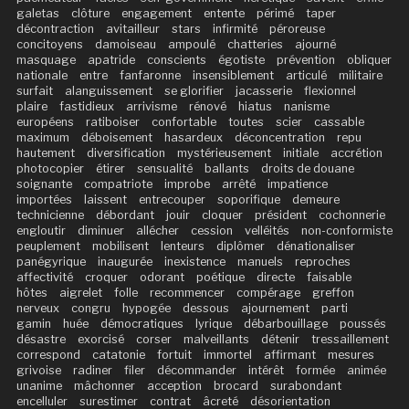
galetas
clôture
engagement
entente
périmé
taper
décontraction
avitailleur
stars
infirmité
péroreuse
concitoyens
damoiseau
ampoulé
chatteries
ajourné
masquage
apatride
conscients
égotiste
prévention
obliquer
nationale
entre
fanfaronne
insensiblement
articulé
militaire
surfait
alanguissement
se glorifier
jacasserie
flexionnel
plaire
fastidieux
arrivisme
rénové
hiatus
nanisme
européens
ratiboiser
confortable
toutes
scier
cassable
maximum
déboisement
hasardeux
déconcentration
repu
hautement
diversification
mystérieusement
initiale
accrétion
photocopier
étirer
sensualité
ballants
droits de douane
soignante
compatriote
improbe
arrêté
impatience
importées
laissent
entrecouper
soporifique
demeure
technicienne
débordant
jouir
cloquer
président
cochonnerie
engloutir
diminuer
allécher
cession
velléités
non-conformiste
peuplement
mobilisent
lenteurs
diplômer
dénationaliser
panégyrique
inaugurée
inexistence
manuels
reproches
affectivité
croquer
odorant
poétique
directe
faisable
hôtes
aigrelet
folle
recommencer
compérage
greffon
nerveux
congru
hypogée
dessous
ajournement
parti
gamin
huée
démocratiques
lyrique
débarbouillage
poussés
désastre
exorcisé
corser
malveillants
détenir
tressaillement
correspond
catatonie
fortuit
immortel
affirmant
mesures
grivoise
radiner
filer
décommander
intérêt
formée
animée
unanime
mâchonner
acception
brocard
surabondant
encelluler
surestimer
contrat
âcreté
désorientation