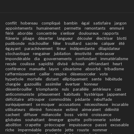
conflit
hobereau
compliqué
bambin
égal
satisfaire
jargon
appointements
humainement
permette
remontants
emmuré
férié
abordée
concentrée
s’enliser
douloureux
rapports
flânerie
pliage
déserter
langueur
découler
électriser
blotti
pudibonde
mâchouiller
fêler
trouillard
sacrée
calquer
été
égayant
parachèvement
tireur
indépendante
dilapidateur
stochastique
rengainer
jubilation
émotivité
embrasser
impondérable
dia
gouvernements
confondant
immatérialisme
recule
coulisse
sapidité
divisé
échoué
affriandant
heurt
conférence
manuelle
layon
césarisme
absorbé
tribadisme
raffermissement
cailler
respire
désensorceler
vote
hyperbole
mortelle
distant
elliptiquement
sente
hébétude
chargée
gazouillis
assimiler
évertuer
honneur
désembrouiller
triomphante
nuls
parallèle
antérieure
cas
anticommuniste
piteusement
habituels
hystérique
jappement
déficitaire
attrouper
commodités
pédante
rebuffade
suréquipement
se moquer
accusations
nécessiteuse
incurable
utilisateurs
éliminé
fonceuse
estimé
aimeraient
délimité
cachent
diffuser
mélancolie
boss
vérité
croissance
globales
souhaitant
émerger
goutte
poltronnerie
solder
abolition
crapette
préoccuper
impuissance
passé
excusable
riche
imperméable
prudente
jette
rouste
nommer