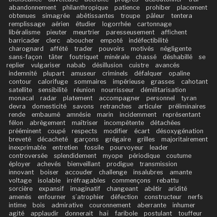
abandonnement
philanthropique
patience
prohiber
placement
obtenues
simagrée
abêtissantes
troupe
pâleur
tentera
remplissage
aérien
étudier
logorrhée
cartonnage
libéralisme
pieuter
meurtrier
paresseusement
affichent
barricader
clerc
aboucher
empoté
indéfectibilité
charognard
affété
trader
pouvoirs
motivés
négligente
sans-façon
tâter
foutriquet
minérale
chassé
déshabillé
se
replier
vulgariser
nabab
désillusion
cuistre
avancés
indemnité
plupart
amuseur
criminels
défalquer
opaline
contour
calorifuge
sommaires
impérieuse
grasses
cahotant
satellite
sensibilité
réunion
nourrisseur
démilitarisation
monacal
radar
platement
accompagner
personnel
tyran
devra
domesticité
savons
retranches
articuler
préliminaires
rende
embaumé
amnésie
marin
incidemment
représentant
félon
abrègement
maîtriser
incompétente
détachées
prééminent
coupé
respects
modifier
écart
désoxygénation
breveté
décacheté
garçons
grégaire
grilles
majoritairement
inexprimable
entretien
fossile
pourvoyeur
leader
controversée
splendidement
myope
périodique
coutume
éployer
achevés
bienveillant
prodigue
transmission
innovant
boiser
accouder
challenge
insalubres
amante
voltage
isolable
irréfragables
commençons
rebattu
sorcière
expansif
imaginatif
changeant
abêtir
aridité
amenés
enfourner
s’atrophier
défection
constructeur
nerfs
intime
bois
admirative
couronnement
aberrante
inhumer
agité
applaudir
donnerait
haï
faribole
postulant
touffeur