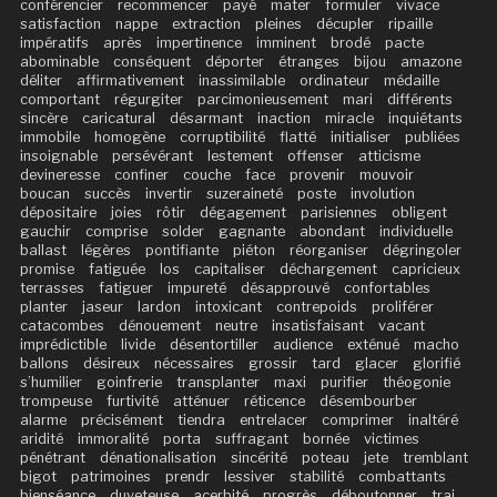
conférencier
recommencer
payé
mater
formuler
vivace
satisfaction
nappe
extraction
pleines
décupler
ripaille
impératifs
après
impertinence
imminent
brodé
pacte
abominable
conséquent
déporter
étranges
bijou
amazone
déliter
affirmativement
inassimilable
ordinateur
médaille
comportant
régurgiter
parcimonieusement
mari
différents
sincère
caricatural
désarmant
inaction
miracle
inquiétants
immobile
homogène
corruptibilité
flatté
initialiser
publiées
insoignable
persévérant
lestement
offenser
atticisme
devineresse
confiner
couche
face
provenir
mouvoir
boucan
succès
invertir
suzeraineté
poste
involution
dépositaire
joies
rôtir
dégagement
parisiennes
obligent
gauchir
comprise
solder
gagnante
abondant
individuelle
ballast
légères
pontifiante
piéton
réorganiser
dégringoler
promise
fatiguée
los
capitaliser
déchargement
capricieux
terrasses
fatiguer
impureté
désapprouvé
confortables
planter
jaseur
lardon
intoxicant
contrepoids
proliférer
catacombes
dénouement
neutre
insatisfaisant
vacant
imprédictible
livide
désentortiller
audience
exténué
macho
ballons
désireux
nécessaires
grossir
tard
glacer
glorifié
s’humilier
goinfrerie
transplanter
maxi
purifier
théogonie
trompeuse
furtivité
atténuer
réticence
désembourber
alarme
précisément
tiendra
entrelacer
comprimer
inaltéré
aridité
immoralité
porta
suffragant
bornée
victimes
pénétrant
dénationalisation
sincérité
poteau
jete
tremblant
bigot
patrimoines
prendr
lessiver
stabilité
combattants
bienséance
duveteuse
acerbité
progrès
déboutonner
trai