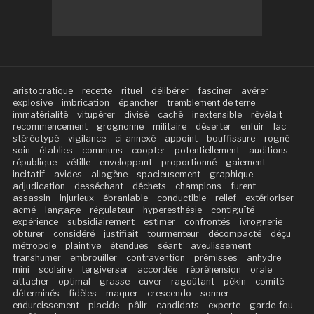
aristocratique
recette
rituel
délibérer
fasciner
avérer
explosive
imbrication
épancher
tremblement de terre
immatérialité
vitupérer
divisé
caché
inextensible
révélait
recommencement
grognonne
militaire
déserter
enfuir
lac
stéréotypé
vigilance
ci-annexé
appoint
bouffissure
rogné
soin
établies
communs
coopter
potentiellement
auditions
république
vétille
enveloppant
proportionné
gaiement
incitatif
avides
allogène
spacieusement
graphique
adjudication
desséchant
déchets
champions
furent
assassin
injurieux
ébranlable
conductible
relief
extérioriser
acmé
langage
régulateur
hyperesthésie
contiguïté
expérience
subsidiairement
estimer
confrontés
ivrognerie
obturer
considéré
justifiait
tourmenteur
décompacté
déçu
métropole
plaintive
étendues
séant
aveulissement
transhumer
embrouiller
contravention
prémisses
anhydre
mini
scolaire
tergiverser
accordée
répréhension
orale
attacher
optimal
grasse
cuver
ragoûtant
pékin
comité
déterminés
fidèles
maquer
crescendo
sonner
endurcissement
placide
pâlir
candidats
experte
garde-fou