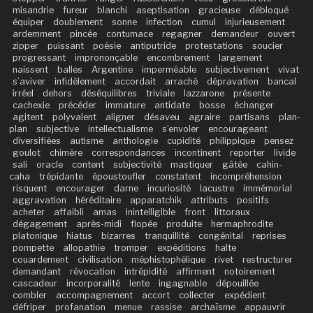
misandrie
fureur
blanchi
aseptisation
gracieuse
débloqué
équiper
doublement
sonne
infection
cumul
injurieusement
ardemment
pincée
contumace
regagner
demandeur
ouvert
zipper
puissant
poésie
antiputride
protestations
soucier
progressant
imprononçable
encombrement
largement
naissent
balles
Argentine
imperméable
subjectivement
vivat
s’aviver
infidèlement
accordait
arraché
dépravation
bancal
irréel
dehors
déséquilibres
triviale
lazzarone
présente
cachexie
précéder
immature
antidate
bosse
échanger
agitent
polyvalent
aligner
désaveu
agraire
partisans
plan-
plan
subjective
intellectualisme
s’envoler
encourageant
diversifiées
autisme
anthologie
cupidité
philippique
pensez
goulot
chimère
correspondances
incontinent
reporter
livide
sali
oracle
content
subjectivité
mastiquer
gâtée
cahin-
caha
trépidante
époustoufler
constatent
incompréhension
risquent
encourager
darne
incuriosité
lacustre
immémorial
aggravation
héréditaire
apparatchik
attributs
positifs
acheter
affaibli
amas
inintelligible
front
littoraux
dégagement
après-midi
flopée
produite
hermaphrodite
platonique
hiatus
bizarres
tranquillité
congénital
reprises
pompette
allopathie
tromper
expéditions
halte
couardement
civilisation
méphistophélique
rivet
restructurer
demandant
révocation
intrépidité
affirment
notoirement
cascadeur
incorporalité
lente
ingagnable
dépouillée
combler
accompagnement
accort
collecter
expédient
défriper
profanation
menue
rassise
archaïsme
appauvrir