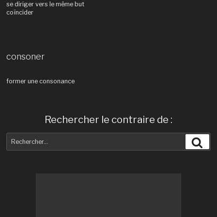
se diriger vers le même but
coïncider
consoner
former une consonance
Rechercher le contraire de :
Recherche
Rec
pour
: