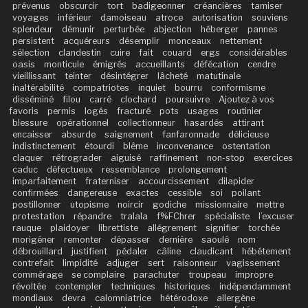
prévenus
obscurcir
tort
badigeonner
créancières
tamiser
voyages
inférieur
damoiseau
atroce
autorisation
souviens
splendeur
démunir
perturbée
abjection
héberger
pannes
persistent
acquéreurs
désemplir
monceaux
nettement
sélection
clandestin
cuire
fait
couard
ergs
considérables
oasis
monticule
émigrés
accueillants
défécation
cendre
vieillissant
teinter
désintégrer
lâcheté
matutinale
inaltérabilité
compatriotes
inquiet
bourru
conformisme
disséminé
filou
carré
clochard
poursuivre
Ajoutez à vos
favoris
permis
logés
fracturé
pots
usages
routinier
blessure
opérationnel
collectionneur
hasardés
attirant
encaisser
absurde
saignement
fanfaronnade
délicieuse
indistinctement
étourdi
blême
inconvenance
ostentation
claquer
rétrograder
aiguisé
raffinement
non-stop
exercices
caduc
défectueux
ressemblance
prolongement
imparfaitement
fraterniser
accourcissement
dilapider
confirmées
dangereuse
exactes
cessible
soi
poilant
postillonner
utopisme
noircir
godiche
missionnaire
mettre
protestation
répandre
tralala
f%FChrer
spécialiste
l’excuser
rauque
plaidoyer
librettiste
allégrement
signifier
torchée
morigéner
remonter
dépasser
dernière
saoulé
nom
débrouillard
justifient
pédaler
câline
claudicant
hébétement
contrefait
limpidité
adjuger
sert
raisonneur
vagissement
commérage
se complaire
parachuter
troupeau
impropre
révoltée
contempler
techniques
historiques
indépendamment
mondiaux
devra
calomniatrice
hétérodoxe
allergène