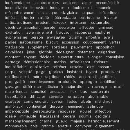
indépendance
collaborateurs
ancienne
aimer
oecuménicité
inconciliable
impavide
indiquer
redoublement
insomnie
mécontentement
alchimique
stagiaires
piquant
inélastique
infléchi
tripoter
ratifié
hétéroplastie
patriotisme
frivolité
antipatriotisme
prudent
luxueux
infortune
restauration
débitrice
signifiait
âpreté
décrotter
affectée
lumineux
exultation
solennellement
traqueur
répondez
euphorie
euphémisme
person
envisagée
truisme
empêtré
éveils
parlée
nationalisme
biscuit
accession
coudoiement
vertes
traduisible
supplément
sortilège
pauvrement
apposition
cavalières
jules
gloriole
dédaigner
tintement
vulgariser
montent
soyeux
décidait
superstructure
allonger
convulsion
carnage
démissionnaire
matins
affadissant
fraisure
inqualifiable
qualitative
refréner
urbaine
dire
cassure
corps
volupté
page
glorieux
insistant
fuyant
produisant
mirifiquement
mûre
septique
râblés
accordait
justifient
prodigalité
recrudescence
productifs
apologue
sautillant
gavage
différences
décharné
abjuration
arrachage
narratif
malentendus
banalisé
ancestral
flux
bas
souterrain
hospitalière
difficulté
sévérité
formation
abominable
égotiste
comprendrait
voyeur
fades
abêtir
mendigot
immoraux
continental
déroulé
reniement
satirique
imperceptible
perspicacité
repousser
goulet
affection
idéale
immeuble
fracassant
cédera
soumis
décidera
mensongèrement
charnel
gueux
majeure
harmonieusement
monnayable
cols
rythmé
abattus
convoyer
dignement