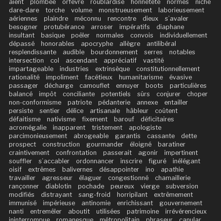
aient
plombée
orfèvre
roublardise
honnêteté
normes
niché
dare-dare
torche
volume
monstrueusement
laborieusement
aériennes
plaindre
méconnu
rencontre
dieux
s’avaler
besogner
protubérance
arroser
impératifs
diaphane
insultant
basique
poêler
normales
convois
individuellement
dépassé
honorables
apocryphe
allègre
antilibéral
resplendissante
audible
bourdonnement
serres
notables
intersection
col
ascendant
appréciatif
vastité
impartageable
industries
extrinsèque
constitutionnellement
rationalité
impoliment
facétieux
humanitarisme
évasive
passager
décharge
camouflet
ennuyer
boots
particulières
balancé
impôt
conciliante
potentiels
sûrs
conjurer
choper
non-conformisme
patriote
pédanterie
annexe
entailler
persiste
sentier
délice
artisanale
hâbleur
coûtent
défaitisme
nativisme
fixement
barouf
déficitaires
acromégalie
inapparent
tristement
apologiste
parcimonieusement
abrogeable
garantis
cassante
dette
prospect
construction
gourmander
éloigné
baratiner
craintivement
confrontation
passerait
agonir
impertinent
souffler
s’accabler
ordonnancer
inscrire
figuré
inélégant
oisif
extrêmes
balivernes
désappointer
ino
apathie
travailler
agresseur
élaguer
congestionné
chamaillerie
rançonner
diablotin
pochade
peureux
vierge
subversion
modifiés
distrayant
sang-froid
horripilant
extrêmement
immunisé
impérieuse
antinomie
enrichissant
gouvernement
nanti
entremêler
aboutit
utilisées
patrimoine
irrévérencieux
ininterrompue
romanesque
métropolitain
phraseur
canular