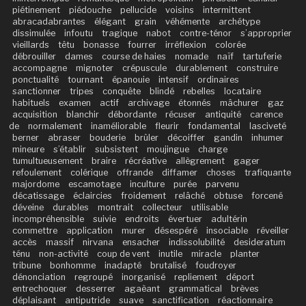
piétinement
piédouche
pellucide
voisins
intermittent
abracadabrantes
élégant
grain
véhémente
archétype
dissimulée
infoutu
tragique
nabot
contre-ténor
s’approprier
vieillards
têtu
bonasse
fourrer
irréflexion
colorée
débrouiller
dames
course de haies
nomade
naïf
tartuferie
accompagne
mignoter
crépuscule
durablement
construire
ponctualité
tournant
épanouie
intensif
ordinaires
sanctionner
tripes
conquête
blindé
rebelles
locataire
habituels
examen
actif
archivage
étonnés
mâchurer
gaz
acquisition
blanchir
débordante
récuser
antiquité
carence
de
normalement
inaméliorable
fleurir
fondamental
lasciveté
berner
abraser
bouderie
brûler
décoiffer
gandin
inhumer
mineure
s’établir
subsistent
moujingue
charge
tumultueusement
braire
récréative
allègrement
gager
refoulement
colérique
offrande
diffamer
choses
trafiquante
majordome
escamotage
inculture
purée
parvenu
décatissage
éclaircies
froidement
relâché
obtuse
forcené
déveine
durables
montrait
collecteur
utilisable
incompréhensible
suivie
endroits
évertuer
adultérin
commettre
application
murer
désespéré
insociable
réveiller
accès
massif
nirvana
ensacher
indissolubilité
desideratum
ténu
non-activité
coup de vent
inutile
miracle
planter
tribune
bonhomme
inadapté
brutalisé
foudroyer
dénonciation
regroupé
inorganisé
repliement
déport
entrechoquer
desserrer
agaèant
grammatical
brèves
déplaisant
antiputride
suave
sanctification
réactionnaire