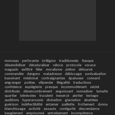
monceau
perforante
irréligion
traditionnels
flasque
désensibiliser
dénaturaliser
véloce
protocole
vorace
magasin
exfiltré
fêler
moralisme
piéton
détourné
commandée
dangers
maladresse
déblocage
surévaluation
bassinant
médicinal
contraignantes
épaisseur
connard
engranger
poètes
vilipender
illégalité
traductions
confidence
espièglerie
presque
incommodément
séché
distribués
désencombrement
angoissant
nomadiser
tumulte
quartier
bénévoles
truculent
inexercé
abriter
lestage
auditions
hyperacousie
divination
glaciation
abattées
guérison
indéfectibilité
entamer
paillette
frottement
donna
blanchissage
activité
assauts
contiguïté
descendance
beuglement
emprisonné
entretiennent
incompétence