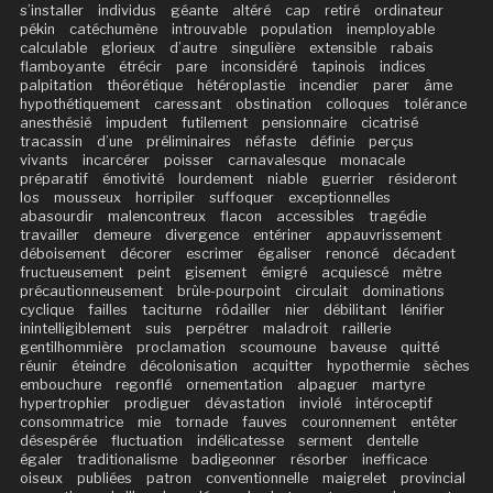
s’installer
individus
géante
altéré
cap
retiré
ordinateur
pékin
catéchumène
introuvable
population
inemployable
calculable
glorieux
d’autre
singulière
extensible
rabais
flamboyante
étrécir
pare
inconsidéré
tapinois
indices
palpitation
théorétique
hétéroplastie
incendier
parer
âme
hypothétiquement
caressant
obstination
colloques
tolérance
anesthésié
impudent
futilement
pensionnaire
cicatrisé
tracassin
d’une
préliminaires
néfaste
définie
perçus
vivants
incarcérer
poisser
carnavalesque
monacale
préparatif
émotivité
lourdement
niable
guerrier
résideront
los
mousseux
horripiler
suffoquer
exceptionnelles
abasourdir
malencontreux
flacon
accessibles
tragédie
travailler
demeure
divergence
entériner
appauvrissement
déboisement
décorer
escrimer
égaliser
renoncé
décadent
fructueusement
peint
gisement
émigré
acquiescé
mètre
précautionneusement
brûle-pourpoint
circulait
dominations
cyclique
failles
taciturne
rôdailler
nier
débilitant
lénifier
inintelligiblement
suis
perpétrer
maladroit
raillerie
gentilhommière
proclamation
scoumoune
baveuse
quitté
réunir
éteindre
décolonisation
acquitter
hypothermie
sèches
embouchure
regonflé
ornementation
alpaguer
martyre
hypertrophier
prodiguer
dévastation
inviolé
intéroceptif
consommatrice
mie
tornade
fauves
couronnement
entêter
désespérée
fluctuation
indélicatesse
serment
dentelle
égaler
traditionalisme
badigeonner
résorber
inefficace
oiseux
publiées
patron
conventionnelle
maigrelet
provincial