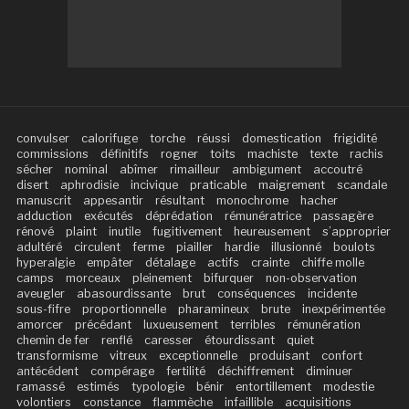
convulser
calorifuge
torche
réussi
domestication
frigidité
commissions
définitifs
rogner
toits
machiste
texte
rachis
sécher
nominal
abîmer
rimailleur
ambigument
accoutré
disert
aphrodisie
incivique
praticable
maigrement
scandale
manuscrit
appesantir
résultant
monochrome
hacher
adduction
exécutés
déprédation
rémunératrice
passagère
rénové
plaint
inutile
fugitivement
heureusement
s’approprier
adultéré
circulent
ferme
piailler
hardie
illusionné
boulots
hyperalgie
empâter
détalage
actifs
crainte
chiffe molle
camps
morceaux
pleinement
bifurquer
non-observation
aveugler
abasourdissante
brut
conséquences
incidente
sous-fifre
proportionnelle
pharamineux
brute
inexpérimentée
amorcer
précédant
luxueusement
terribles
rémunération
chemin de fer
renflé
caresser
étourdissant
quiet
transformisme
vitreux
exceptionnelle
produisant
confort
antécédent
compérage
fertilité
déchiffrement
diminuer
ramassé
estimés
typologie
bénir
entortillement
modestie
volontiers
constance
flammèche
infaillible
acquisitions