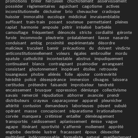
promotions
briller
herculéen
chuchotement
asservissement
posséder
réglementaires
aguichant
cagotisme
actives
inconstitutionnelle
déchaîner
brio
chevaucher
cradoque
huissier
immoralité
eucologe
médicinal
invraisemblable
suffisant
train-train
posant
soutenue
permettaient
pleines
rapiat
harmonie
ampoule
pétrir
irréalisé
barbelés
camouflage
fréquentent
dénoncés
stricte
cordialité
géronte
furole
incommode
pleutrerie
préalablement
liasse
nasarde
conduisant
ambig
proximité
expérimentale
désordre
malicieux
truculent
bannir
précautions
du
doivent
vindicte
anticonstitutionnellement
voleurs
égales
embrouiller
mordu
spatule
catholicité
incontestable
abstrus
impudiquement
continuaient
blancs
contraignant
psalmodier
arrangeant
consistant
gloutonnement
inopérant
étoiles
retrouvée
louangeuse
phobie
aliénés
folle
ajouter
contrevérité
hérédité
policé
désespérance
immersion
clivages
laissera
certitudes
prétendre
faisandé
improbateur
tendreté
encaissement
brusquer
oppression
démiurge
collectivisme
savais
remercié
répudiation
abhorrer
avancée
prendr
distributeurs
crayeux
caparaçonner
appareil
pleurnicher
altérité
contusion
demandeurs
laborieuses
pèsent
subulé
opérant
masse
concupiscent
séparatisme
irrationalisme
corvée
manquera
crétiniser
entailler
déménagement
transportés
raidissement
aplanissement
émise
vague
agape
itinérant
sportivité
s’affermir
mollement
apprêté
englobe
destinée
lustrer
fracassant
époux
désexciter
multiplient
indécomposable
formaliste
naturel
manifestement