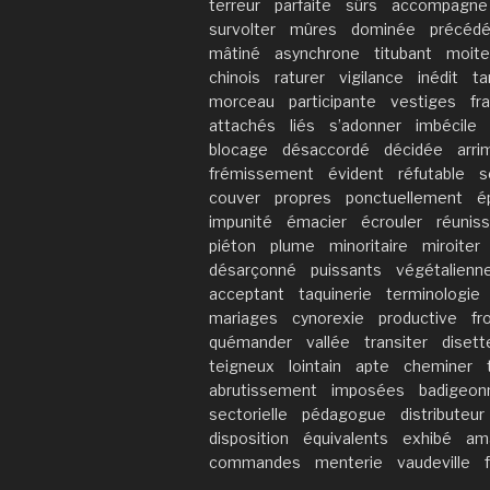
terreur
parfaite
sûrs
accompagne
survolter
mûres
dominée
précéd
mâtiné
asynchrone
titubant
moite
chinois
raturer
vigilance
inédit
ta
morceau
participante
vestiges
fr
attachés
liés
s’adonner
imbécile
blocage
désaccordé
décidée
arri
frémissement
évident
réfutable
s
couver
propres
ponctuellement
é
impunité
émacier
écrouler
réunis
piéton
plume
minoritaire
miroiter
désarçonné
puissants
végétalienn
acceptant
taquinerie
terminologie
mariages
cynorexie
productive
fr
quémander
vallée
transiter
disett
teigneux
lointain
apte
cheminer
abrutissement
imposées
badigeon
sectorielle
pédagogue
distributeur
disposition
équivalents
exhibé
ama
commandes
menterie
vaudeville