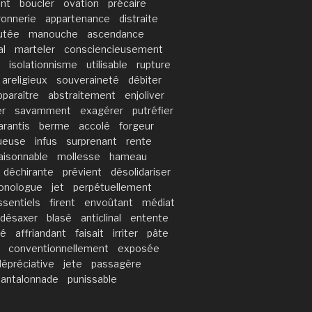
nt
boucler
ovation
précaire
ronnerie
appartenance
distraite
utée
manouche
ascendance
al
marteler
consciencieusement
isolationnisme
utilisable
rupture
areligieux
souveraineté
débiter
pparaître
abstraitement
enjoliver
er
savamment
exagérer
putréfier
arantis
berme
accolé
forgeur
queuse
infus
surprenant
rente
aisonnable
mollesse
hameau
déchirante
prévient
désolidariser
onologue
jet
perpétuellement
ssentiels
firent
envoûtant
médiat
désaxer
blasé
anticlinal
entente
té
affriandant
faisait
irriter
pâte
conventionnellement
exposée
dépréciative
jete
passagère
pantalonnade
punissable