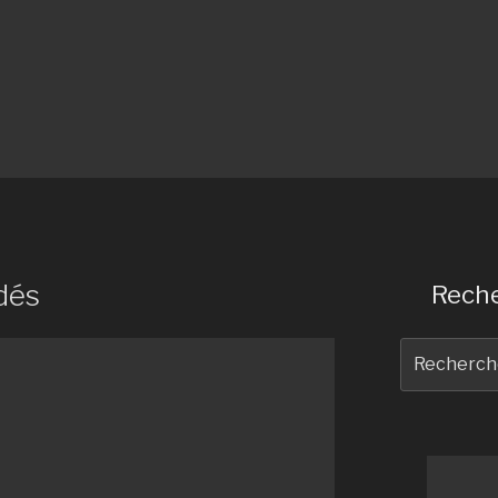
dés
Reche
Recherche
pour
: