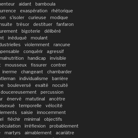
menteur
aidant
bamboula
urrence
exaspération
rhétorique
ion
s’isoler
curieuse
modique
nsuite
trésor
destituer
fanfaron
urement
bigoterie
délibéré
nt
inéduqué
moulant
dustrielles
violemment
rancune
mpensable
conquérir
agressif
malnutrition
handicap
invisible
t
mousseux
fissurer
contrer
inerme
changeant
chambarder
ntleman
individualisme
barrière
ée
bouleversé
exalté
nocuité
doucereusement
percussion
ur
énervé
matutinal
ancêtre
bisexué
temporelle
vélocité
ements
saisie
innocemment
el
fléchir
minimal
objectifs
péculation
irréflexion
probablement
é
martyrs
aimablement
acariâtre