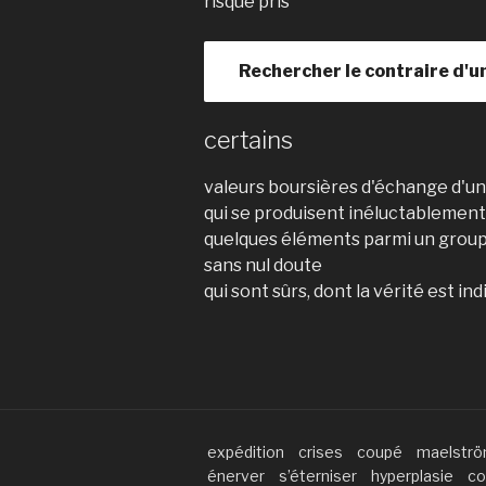
risque pris
Rechercher le contraire d'u
certains
valeurs boursières d'échange d'
qui se produisent inéluctablement
quelques éléments parmi un grou
sans nul doute
qui sont sûrs, dont la vérité est in
expédition
crises
coupé
maelstr
énerver
s’éterniser
hyperplasie
co