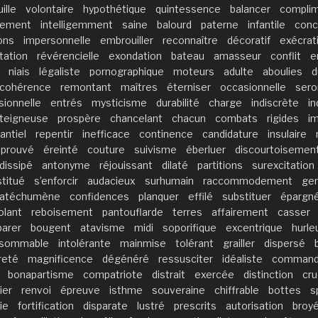
ille
volontaire
hypothétique
quintessence
balancer
compli
sement
intelligemment
saine
balourd
paterne
infantile
conc
ons
impersonnelle
embrouiller
reconnaître
décoratif
exécrat
tation
révérencielle
exondation
bateau
amasseur
conflit
e
niais
légaliste
pornographique
moteurs
adulte
aboulies
d
ncohérence
remontant
maîtres
éterniser
occasionnelle
sero
sionnelle
entrés
mysticisme
durabilité
charge
indiscrète
in
teigneuse
prospère
chancelant
chacun
combats
rigides
i
antiel
repentir
inefficace
continence
candidature
insulaire
prouvé
éreinté
couture
suivisme
éberluer
discourtoisemen
dissipé
antonyme
réjouissant
dilaté
partitions
surexcitation
titué
s’enforcir
audacieux
surhumain
raccommodement
ge
atéchumène
confidences
planquer
effilé
substituer
épargn
olant
reboisement
pantouflarde
terres
affairement
casser
parer
bougent
atavisme
midi
soporifique
excentrique
hurle
nsommable
intolérante
mainmise
tolérant
grailler
dispersé
reté
magnificence
dégénéré
ressusciter
idéaliste
command
bonapartisme
compatriote
distrait
exercée
distinction
cru
ier
renvoi
épreuve
isthme
souveraine
chiffrable
bottes
s
ie
fortification
disparate
lustré
prescrits
autorisation
broy