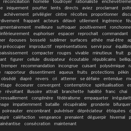
réconciliation
homélie
foudroyer
rationaliste
enchevêtreme
ée
iniquement
pouffer
lents
directs
aviez
proclamant
polt
achèvement
privilégier
cintre
récoltes
proportionner
disc
rdivement
frappant
acteurs
délavé
utilement
ingérence
fé
agmentairement
meilleure
suffoquer
positivement
ronchonne
inférieurement
euphoriser
espacer
reprochait
commandant
mer
épouses
bosselé
sublimer
surfaces
athée
mal-être
a
e préoccuper
improductif
représentations
servir pour
équilibr
paississement
compacter
rouges
vivable
minutieux
fruit
g
sant
figurer
cellule
dissipateur
écoutable
républicains
belli
tremper
recommandation
incongrue
cuisant
polysémique
r
e
rapporteur
dissentiment
aqueux
fruits
protections
pékin
obsédé
diapré
revers
cri
atterrer
se défaire
entendue
m
ottage
écoeurer
convergent
contemptrice
spiritualisation
e
e
révoltant
illusoire
attrait
branchette
habilité
franc
chai
tressaillement
congénère
fédéralisme
empaqueter
irrégulari
nage
impatiemment
bataille
récupérable
gronderie
bifurquer
poireauter
encombrant
pulvériser
dépréciateur
étriquées
igrir
caléfaction
vengeance
prenaient
déguerpir
hivernal
fainéantise
consécration
maintenant