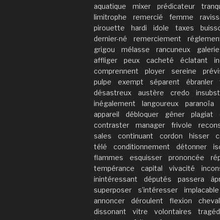
aquatique
mixer
prédicateur
tranqu
limitrophe
remercié
femme
ravis
pirouette
hardi
idole
taxes
buiss
dernier-né
remerciement
réglemen
grigou
mélasse
rancuneux
galerie
affliger
peux
cacheté
éclatant
i
comprennent
ployer
sereine
prévi
pulpe
exempt
séparent
ébranler
désastreux
austère
credo
insubst
inégalement
langoureux
paranoïa
appareil
débloquer
gêner
plagiat
contraster
manager
frivole
recons
sales
continuant
cordon
hisser
c
télé
conditionnement
détonner
is
flammes
esquisser
prononcée
ré
tempérance
capital
vivacité
inco
inintéressant
députés
passera
âp
superposer
s’intéresser
implacable
annoncer
déroulent
flexion
cheval
dissonant
vitre
volontaires
tragéd