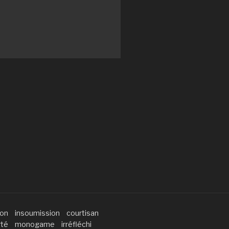
ion
insoumission
courtisan
rté
monogame
irréfléchi