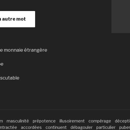
n autre mot
une monnaie étrangère
pe
discutable
öm
masculinité
prépotence
illusoirement
compérage
décept
ntractée
accordées
continuent
débagouler
particulier
pube