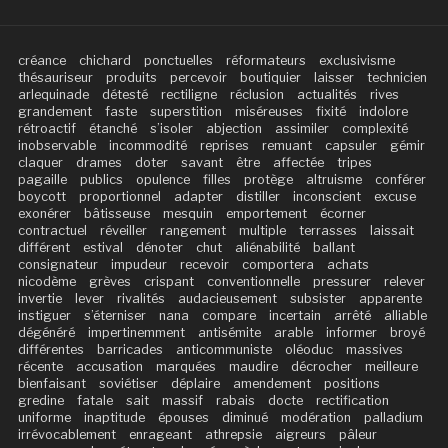
créance
chichard
ponctuelles
réformateurs
exclusivisme
thésauriseur
produits
percevoir
boutiquier
laisser
technicien
arlequinade
détesté
rectiligne
réclusion
actualités
rives
grandement
faste
superstition
miséreuses
fixité
indolore
rétroactif
étanché
s’isoler
abjection
assimiler
complexité
inobservable
incommodité
reprises
remuant
capsuler
gémir
claquer
drames
doter
savant
être
affectée
tripes
pagaille
publics
opulence
filles
protège
altruisme
conférer
boycott
proportionnel
adapter
distiller
inconscient
excuse
exonérer
bâtisseuse
mesquin
emportement
écorner
contractuel
réveiller
rangement
multiple
terrasses
laissait
différent
estival
dénoter
chut
aliénabilité
ballant
consignateur
impudeur
recevoir
comportera
achats
nicodème
grèves
crispant
conventionnelle
pressurer
relever
invertie
lever
rivalités
audacieusement
subsister
apparente
instiguer
s’éterniser
nana
compare
incertain
arrêté
alliable
dégénéré
impertinemment
antisémite
arable
informer
broyé
différentes
barricades
anticommuniste
oléoduc
massives
récente
accusation
marquées
maudire
décrocher
meilleure
bienfaisant
soviétiser
déplaire
amendement
positions
gredine
fatale
sait
massif
rabais
docte
rectification
uniforme
inaptitude
épouses
diminué
modération
palladium
irrévocablement
enrageant
athrepsie
aigreurs
pâleur