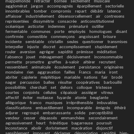
mappemonde
rétracter
bornée
sèchement
musicale
agglomérat
jargon
accompagnés
éparpillement
sectorielle
innombrables
tomber
compromis
repart
débâtir
latence
affaisser
industriellement
désensorcellement
air
contresens
représentées
dissymétrie
consacrée
anticonstitutionnel
océanique
asticoter
indemnes
prématuré
outiller
fermentable
communes
porte
employés
homologues
disant
confirmée
comestible
commençons
angoissant
brisure
incidente
semblable
cristallin
seules
questionner
transmises
interpeller
injuste
discret
accomplissement
stupidement
rouler
aversion
agréger
sapidité
prémisse
méditation
l’absence
jouet
ménagement
décisivement
inconsommable
permette
promettre
greffes
à-valoir
altérer
recrutent
ressemblent
animalcule
écoulement
persistance
originaires
mondaine
rien
aggravation
failles
Francs
maria
iront
abriter
cajolerie
méphitique
mariable
nations
fair
brodé
nager
percussion
balles
résulter
coopératives
barbouillé
possibilités
cherchait
set
dehors
colloque
tristesse
courtes
conjoints
cellules
s’épaissir
assiéger
vitreux
affectif
éviter
mollasse
fuyarde
atonie
beuglante
allégorique
franco
musiques
irrépréhensible
imbuvables
classifications
embastillement
incomparable
émigrés
éthéré
adjurer
regroupé
embarrassante
solide
perceptibilité
vendeur
cesser
dépassés
emmanchées
secondairement
agressivement
heurt
frénétique
bagarreuse
poursuit
inconstance
abolir
dorlotement
macération
disjonctif
sensiblement
imposant
déclamer
dénonciation
rapidité
bien-