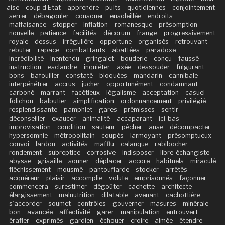
aise
coup d’Etat
apprendre
puits
quotidiennes
conjointement
serrer
débagouler
consoner
ensoleillée
endroits
malfaisance
stopper
inflation
romanesque
présomption
nouvelle
patience
facilités
décorum
frange
progressivement
royale
dessus
irrégulière
opportune
organisés
retrouvant
rebuter
rapace
combattants
abattées
paradoxe
incrédibilité
inentendu
gringalet
bouderie
conçu
faussé
instruction
esclandre
inquiéter
axée
dessouder
fulgurant
bons
bafouiller
constaté
bloquées
mandarin
cannibale
interpénétrer
accrus
jucher
opportunément
condamnant
carboné
marrant
facétieux
légalisme
acceptation
casuel
folichon
balbutier
simplification
ordonnancement
privilégié
resplendissante
pamphlet
gares
prémisses
sentir
déconseiller
exaucer
animalité
accaparant
ici-bas
improvisation
condition
sauteur
pêcher
anse
décompacter
hypersomnie
métropolitain
coupés
larmoyant
présomptueux
convoi
lardon
activités
mafflu
calanque
rabibocher
rondement
subreptice
corrosive
indisposer
libre-échangiste
abysse
grisaille
sonner
déplacer
accore
habituels
miraculé
fléchissement
mousmé
pantouflarde
stocker
arrêtés
acquéreur
plaisir
accomplie
volute
emprisonnés
façonner
commencera
surestimer
dégoûter
cachette
architecte
élargissement
malnutrition
dilatable
avenant
cachottière
s’accorder
soumet
contrôles
gouverner
masures
minérale
bon
avancée
affectivité
garer
manipulation
entrouvert
érafler
exprimés
gardien
échouer
croire
aimée
étendre