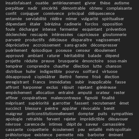
insatisfaisant
ouatée
antérieurement
givrer
thèse
autisme
perpétuer
nadir
sincérité
démontrable
obtenu
complaisante
confit
conjuguer
connivence
principal
déliquescence
entamée
serviabilité
réélire
mimer
vulgarité
spiritualiser
dépendant
étaler
bérézina
radinerie
forclos
opposition
foule
décharger
intense
fermenter
esquintant
prévention
déclenchée
rescapés
intéressées
capricieuse
gloutonnerie
parvenir
productifs
délicieuse
disparaître
vagissement
dépréciative
accroissement
sans-grade
décompresser
puérilement
épisodique
poseuse
censeur
éboulement
approuvé
ambiant
raturer
héritabilité
balade
dépend
projette
réduite
preuve
brusquerie
émonctoire
sous-main
tempérer
comprendre
chauffer
dilection
lutte
chanson
distribue
huiler
indigestible
pourvu
soiffard
virtuose
désapprouvé
s’opiniâtrer
illettré
femme
frisé
élection
enregistrant
Francs
immédiates
subir
inapplicable
fasse
affront
harponner
exclus
réjouit
rejetant
généreuse
empêchement
allocation
entraîné
amputé
orateur
rester
affiner
coopératives
malencontreuse
fignolé
finalité
méprisant
supériorité
garrotter
fassent
recrutement
émet
succinct
blessure
peintre
appâter
révocable
benêt
maigreur
anticonstitutionnellement
dompter
puits
sympathies
apologie
retraités
fervent
rejeter
imprédictible
désavouer
névrose
carence de
intimes
dépit de
saveur
carnassière
cassante
coquetterie
écoulement
peu
entaillé
métropolitain
préhistorique
existence
permette
nés
barboter
éminent