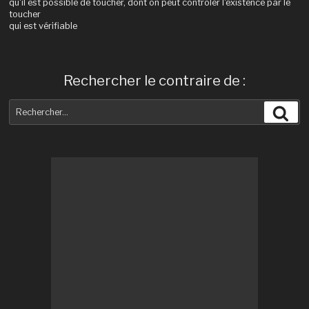
qu'il est possible de toucher, dont on peut contrôler l'existence par le
toucher
qui est vérifiable
Rechercher le contraire de :
Recherche
Rec
pour
: