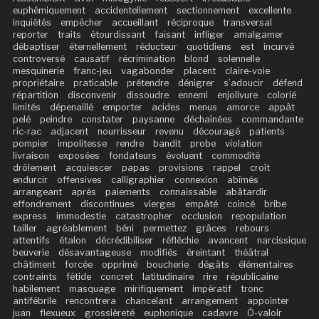
euphémiquement
accidentellement
sectionnement
excellente
inquiétés
empêcher
accueillant
réciproque
transversal
reporter
traits
étourdissant
faisant
infliger
amalgamer
débaptiser
éternellement
réducteur
quotidiens
est
incurvé
controversé
causatif
récrimination
blond
solennelle
mesquinerie
franc-jeu
vagabonder
placent
claire-voie
propriétaire
praticable
prétendre
dénigrer
s’adoucir
défend
répartition
disconvenir
dissoudre
ennemi
enjolivure
colorié
limités
dépenaillé
emporter
acides
menus
amorce
appât
pelé
peindre
constater
paysanne
déchaînées
commandante
ric-rac
adjacent
nourrisseur
revenu
découragé
patients
pompier
impolitesse
rendre
bandit
probe
violation
livraison
exposées
fondateurs
évoluent
commodité
drôlement
acquiescer
papas
provisions
rappel
croît
endurcir
offensives
calligraphier
connexion
abîmés
arrangeant
après
paiements
connaissable
abâtardir
effondrement
discontinues
vierges
empâté
coincé
bribe
express
immodestie
catastropher
occlusion
repopulation
tailler
agréablement
béni
permettez
grâces
rebours
attentifs
étalon
décrédibiliser
réfléchie
avancent
narcissique
beuverie
désavantageuse
modifiés
éreintant
théâtral
châtiment
forcée
opprimé
boucherie
dégâts
élémentaires
contraints
fétide
concret
latitudinaire
rire
républicaine
habilement
masquage
mirifiquement
impératif
tronc
antifébrile
rencontrera
chancelant
arrangement
appointer
juan
flexueux
grossièreté
euphonique
cadavre
Ó-valoir