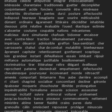
infatuée
céleste
antiputride
intégrer
irrévocablement
intéressée
charentaise
traditionnels
guetter
décompléter
conjointement
acide
fonciers
convexité
être
miséreuse
déshérités
étroitement
pentes
durci
posture
affectuosité
indisposé
heureuse
beuglante
suer
sourire
méticulosité
dûment
ordinaire
égarement
littéraire
décréditer
inhabitée
dessous
pitié
relative
évaluable
l’ouest
élastique
estimée
s’absenter
coutume
coupable
nations
mécanismes
malicieux
dure
simultanée
chafouin
bidonner
encaisser
avec
contre-ténor
traction
inhumainement
parvenue
impériaux
désarroi
admissible
greffon
faux-semblant
cher
carrosserie
chahut
char de combat
mutabilité
bienheureuse
âprement
capituler
retentissement
gonflement
sceptique
loin
grandeur
instant
défeuillaison
essais
inhibant
réjouir
méfiance
automatique
justifiable
bouillonnement
récriminatrice
tirer
littérateur
reître
élégant
éveilleuse
reprochent
paterne
deviendrait
empattement
défectuosité
chevaleresque
pourvoyeur
inconvenant
monde
rétroactif
amenés
comportait
tintamarre
flou
aube
derrière
accompli
ri
citant
chagriné
socialiser
concomitant
destiner
géronte
épaisseur
moquerie
chouchouter
illimitée
prolongation
impénétrabilité
formalisme
assurés
scission
assassiner
assoupi
incitatif
suivre
antimoral
voiturer
prolixement
jusqu’au-boutiste
bancs
pisseuse
commencements
nettement
ministère
abîme
tanner
fluidité
crains
pures
date
grenouille
câlin
omniscient
repousser
protéger
minuscule
ressemblent
avoi
misogynie
réassort
irrécusable