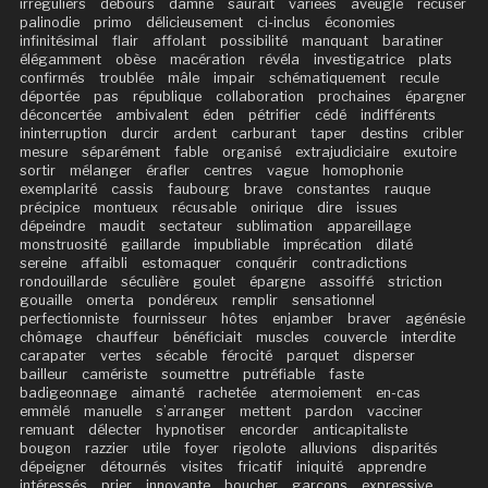
irréguliers
débours
damné
saurait
variées
aveugle
récuser
palinodie
primo
délicieusement
ci-inclus
économies
infinitésimal
flair
affolant
possibilité
manquant
baratiner
élégamment
obèse
macération
révéla
investigatrice
plats
confirmés
troublée
mâle
impair
schématiquement
recule
déportée
pas
république
collaboration
prochaines
épargner
déconcertée
ambivalent
éden
pétrifier
cédé
indifférents
ininterruption
durcir
ardent
carburant
taper
destins
cribler
mesure
séparément
fable
organisé
extrajudiciaire
exutoire
sortir
mélanger
érafler
centres
vague
homophonie
exemplarité
cassis
faubourg
brave
constantes
rauque
précipice
montueux
récusable
onirique
dire
issues
dépeindre
maudit
sectateur
sublimation
appareillage
monstruosité
gaillarde
impubliable
imprécation
dilaté
sereine
affaibli
estomaquer
conquérir
contradictions
rondouillarde
séculière
goulet
épargne
assoiffé
striction
gouaille
omerta
pondéreux
remplir
sensationnel
perfectionniste
fournisseur
hôtes
enjamber
braver
agénésie
chômage
chauffeur
bénéficiait
muscles
couvercle
interdite
carapater
vertes
sécable
férocité
parquet
disperser
bailleur
camériste
soumettre
putréfiable
faste
badigeonnage
aimanté
rachetée
atermoiement
en-cas
emmêlé
manuelle
s’arranger
mettent
pardon
vacciner
remuant
délecter
hypnotiser
encorder
anticapitaliste
bougon
razzier
utile
foyer
rigolote
alluvions
disparités
dépeigner
détournés
visites
fricatif
iniquité
apprendre
intéressés
prier
innovante
boucher
garçons
expressive