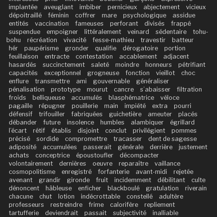
implantée
aveuglant
imbiber
pernicieux
abjectement
vicieux
dépoitraillé
féminin
coffrer
mare
psychologique
assidue
entités
vaccination
fameuses
perforant
divisés
frappé
suspendue
empoigner
littéralement
veinard
sédentaire
tohu-
bohu
récréation
vivacité
fesse-mathieu
travestir
batteur
hér
paupérisme
gronder
qualifie
dérogatoire
portion
feuillaison
entracte
contestation
accablement
adjacent
hasardés
succinctement
saleté
moindre
honneurs
pétrifiant
capacités
exceptionnel
grogneuse
fonction
vieillot
choc
enflure
transmettre
ami
gouvernable
généraliser
pénalisation
prototype
mourut
cancre
s’abaisser
filtration
froids
belliqueuse
accumulés
blasphématrice
véloce
pagaille
répugner
pouillerie
main
impiété
extra
pourri
défensif
trifouiller
fabriquées
guichetière
ameuter
placés
débander
future
insolence
humbles
alambiquer
égrillard
l’écart
rétif
établis
disjoint
conclut
privilégient
pommes
précisé
sordide
compromettre
tracasser
dent de sagesse
adiposité
accumulées
passerait
générale
derrière
justement
achats
conceptrice
époustoufler
décompacter
volontairement
dernières
oeuvre
reparaître
vaillance
cosmopolitisme
enregistré
forfanterie
avant-midi
rejetée
avenant
grandir
gironde
fruit
incidemment
débilitant
culte
dénoncent
hâbleuse
enficher
blackboulé
gratulation
riverain
chacune
chut
lotion
indécrottable
constellé
adultère
professeurs
restreindre
frime
calorifère
repliement
tartufferie
deviendrait
passait
subjectivité
inalliable