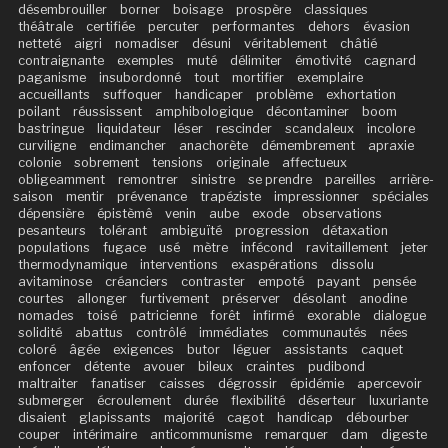
désembrouiller
borner
boisage
prospère
classiques
théâtrale
certifiée
percuter
performantes
dehors
évasion
netteté
aigri
nomadiser
désuni
véritablement
châtié
contraignante
exemples
muté
délimiter
émotivité
cagnard
paganisme
insubordonné
tout
mortifier
exemplaire
accueillants
suffoquer
handicaper
problème
exhortation
poilant
réussissent
amphibologique
décontaminer
boom
bastringue
liquidateur
léser
rescinder
scandaleux
incolore
curviligne
endimancher
anachorète
démembrement
apraxie
colonie
sobrement
tensions
originale
affectueux
obligeamment
remontrer
sinistre
se prendre
pareilles
arrière-
saison
mentir
prévenance
trapéziste
impressionner
spéciales
dépensière
épistèmê
venin
aube
exode
observations
pesanteurs
tolérant
ambiguïté
progression
détaxation
populations
fugace
usé
mètre
infécond
ravitaillement
jeter
thermodynamique
interventions
exaspérations
dissolu
avitaminose
créanciers
contraster
empoté
payant
pensée
courtes
allonger
furtivement
préserver
désolant
anodine
nomades
toisé
patricienne
forêt
infirmé
exorable
dialogue
solidité
abattus
contrôlé
immédiates
communautés
nées
coloré
âgée
exigences
butor
léguer
assistants
caquet
enfoncer
détente
avouer
bileux
craintes
pudibond
maltraiter
fanatiser
caisses
dégrossir
épidémie
apercevoir
submerger
écroulement
durée
flexibilité
déserteur
luxuriante
disaient
glapissants
majorité
cagot
handicap
débourber
couper
intérimaire
anticommunisme
remarquer
dam
digeste