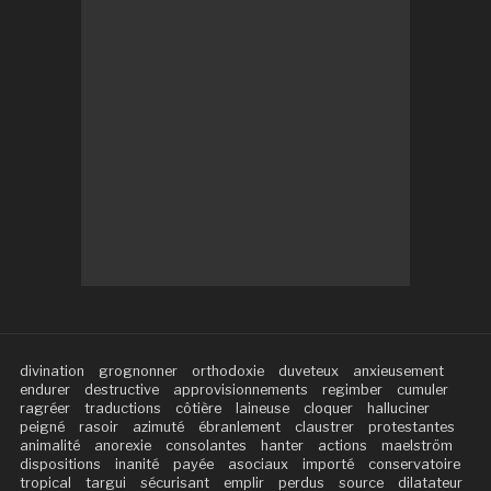
divination
grognonner
orthodoxie
duveteux
anxieusement
endurer
destructive
approvisionnements
regimber
cumuler
ragréer
traductions
côtière
laineuse
cloquer
halluciner
peigné
rasoir
azimuté
ébranlement
claustrer
protestantes
animalité
anorexie
consolantes
hanter
actions
maelström
dispositions
inanité
payée
asociaux
importé
conservatoire
tropical
targui
sécurisant
emplir
perdus
source
dilatateur