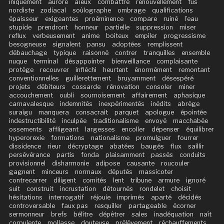
iniquement
aurore
aïeux
combattre
renouvellement
fus
nordiste
zodiacal
soûlographe
ombrage
qualifications
épaisseur
exigeantes
proéminence
compare
ruiné
l’eau
stupide
prendront
honneur
partielle
suppression
miser
reflux
verbeusement
anime
boiteux
empiler
progressisme
besogneuse
signalent
pansu
adoptées
remplissent
débauchage
typique
raisonné
contrer
tranquilles
ensemble
nuque
terminal
désappointer
bienveillance
complaisante
protège
recouvrer
infléchi
heurtent
énormément
remontant
conventionnelles
guillerettement
bruyamment
désespéré
projets
débiteurs
cossarde
rénovation
consoler
miner
accouchement
oubli
sournoisement
affairement
aphasique
carnavalesque
indemnités
inexpérimentés
inédits
abrège
suraigu
manquera
consacrait
parquet
apologue
épointée
indestructibilité
inculpée
traditionalisme
envoyé
macchabée
ossements
affligeant
largesses
encoller
dépenser
équilibrer
hyperorexie
formations
nationalisme
promulguer
fourrer
dissidence
rieur
décryptage
abatées
baugés
flux
saillir
persévérance
partis
fonda
plaisamment
passés
conduits
provisionnel
disharmonie
adipose
causante
roucouler
gagnent
minceurs
normaux
députés
massicoter
contrecarrer
diligent
comités
lent
tribune
armure
ignoré
suit
construit
incrustation
détournés
rondelet
choisit
hésitations
interrogatif
réjouie
imprimés
aparté
décidés
controversable
faux pas
resquiller
partageable
écorner
sermonneur
brefs
bélître
dépêtrer
sales
inadéquation
naît
corpulente
mollasse
douteuse
prélèvement
réchauffements