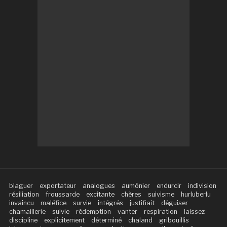
blaguer
exportateur
analogues
aumônier
endurcir
indivision
résiliation
froussarde
excitante
chères
suivisme
hurluberlu
invaincu
maléfice
survie
intégrés
justifiait
déguiser
chamaillerie
suivie
rédemption
vanter
respiration
laissez
discipline
explicitement
déterminé
chaland
gribouillis