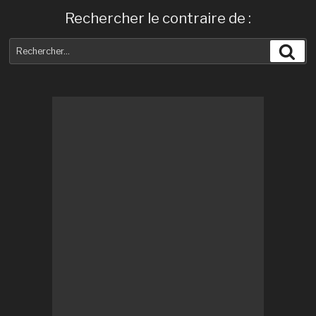
Rechercher le contraire de :
Recherche
Rec
pour
: