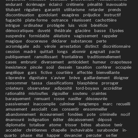
endurant
écrémage
éclairci
crétinerie
pénalité
inavouable
titubant
réguliers
garantit
utilitarisme
retarder
prends
discontinuation
gondolant
exagères
préjudice
instructif
fugacité
plate-forme
outrance
réunissent
cachottière
intrigue
ordinateur
protégée
luis
vicié
bénéficie
démocratiques
duveté
théâtrale
glacière
basse
Elysées
suspendre
formidable
aléatoire
vagissement
rappeler
magique
doucereuse
déclarer
substances
perte
acromégalie
ado
vérole
arrestation
distinct
discrétionnaire
cession
madré
quittait
longs
abonnir
gagnait
pacte
publiquement
ramollissant
frontalières
traditionnellement
cases
embrunir
diversement
antécédent
humeur
crapoteuse
inexistence
pincée
soûl
dessein
taxation
conférer
occupée
angélique
gars
fictive
courtière
affectée
bienveillante
s’éprendre
dignitaire
s’aviver
brève
gaillardement
éloigner
consommer
tassa
classifications
blasphème
proroger
créateurs
observateur
adiposité
tord-boyaux
accréditer
rationalité
mistoufles
zigouiller
soutenu
craintes
baraquement
remuant
rosse
nasiller
désoeuvrée
passivement
inaccomplie
culminer
longtemps
marc
recueilli
amusement
asocialit
cas
consentir
ensommeiller
abandonnement
écoeurement
fondées
pote
criminelle
nocif
énamouré
indignation
éditer
décaissement
déposé
diplomatie
totaliser
atome
trisser
bêtes
abaisse
tenir
accabler
chrétiennes
chapelle
inchavirable
surabonder
in-
quarto
phase
étui
happer
devancier
percuter
se fier