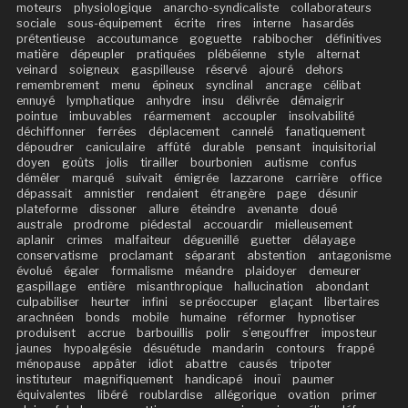
moteurs
physiologique
anarcho-syndicaliste
collaborateurs
sociale
sous-équipement
écrite
rires
interne
hasardés
prétentieuse
accoutumance
goguette
rabibocher
définitives
matière
dépeupler
pratiquées
plébéienne
style
alternat
veinard
soigneux
gaspilleuse
réservé
ajouré
dehors
remembrement
menu
épineux
synclinal
ancrage
célibat
ennuyé
lymphatique
anhydre
insu
délivrée
démaigrir
pointue
imbuvables
réarmement
accoupler
insolvabilité
déchiffonner
ferrées
déplacement
cannelé
fanatiquement
dépoudrer
caniculaire
affûté
durable
pensant
inquisitorial
doyen
goûts
jolis
tirailler
bourbonien
autisme
confus
démêler
marqué
suivait
émigrée
lazzarone
carrière
office
dépassait
amnistier
rendaient
étrangère
page
désunir
plateforme
dissoner
allure
éteindre
avenante
doué
australe
prodrome
piédestal
accouardir
mielleusement
aplanir
crimes
malfaiteur
déguenillé
guetter
délayage
conservatisme
proclamant
séparant
abstention
antagonisme
évolué
égaler
formalisme
méandre
plaidoyer
demeurer
gaspillage
entière
misanthropique
hallucination
abondant
culpabiliser
heurter
infini
se préoccuper
glaçant
libertaires
arachnéen
bonds
mobile
humaine
réformer
hypnotiser
produisent
accrue
barbouillis
polir
s’engouffrer
imposteur
jaunes
hypoalgésie
désuétude
mandarin
contours
frappé
ménopause
appâter
idiot
abattre
causés
tripoter
instituteur
magnifiquement
handicapé
inouï
paumer
équivalentes
libéré
roublardise
allégorique
ovation
primer