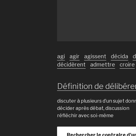
agi
agir
agissent
décida
d
décidèrent
admettre
croire
Définition de délibérer
discuter à plusieurs d’un sujet don
décider après débat, discussion
réfléchir avec soi-même
Rechercher le contraire d'u