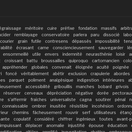
égraissage
méritoire
cuire
préfixe
fondation
massifs
arbitr
ucider
remblayage
conservatoire
parlera
paru
dissocié
labo
courier
grain
futile
contresens
dépassés
impossibilité
ten
abilité
écrasant
carne
consciencieusement
sauvegarder
lén
ensommeillé
utile
envers
indemnité
neurasthénie
loisir
a
t
croissant
battu
broussailles
quiproquo
cartomancien
colo
appréhender
globales
convenait
éloignée
acuité
poignée
i
foncé
véritablement
abêtir
exclusion
crapulerie
abordes
ées
parquet
poliment
analgésique
indigestion
intérieures
a
tieusement
accessibilité
gribouillis
manches
bobard
grivois
réserver
cerveaux
dépréciation
négative
dorée
pectorau
re
s’affermir
fraîches
universaliste
cagna
soutirer
pénal
n
connaissable
ombrer
inusitée
résistible
incohésion
ordonn
rieur
chemins
fâcheusement
rouvrir
serf
utilisateurs
étanç
sante
copulatif
considéré
chiffrer
ingénieux
toutes
avant-
impuissant
déplacer
anomalie
injustifié
épouse
éducation
fortification
altière
amplifié
ingurgitation
abattre
ombrageux