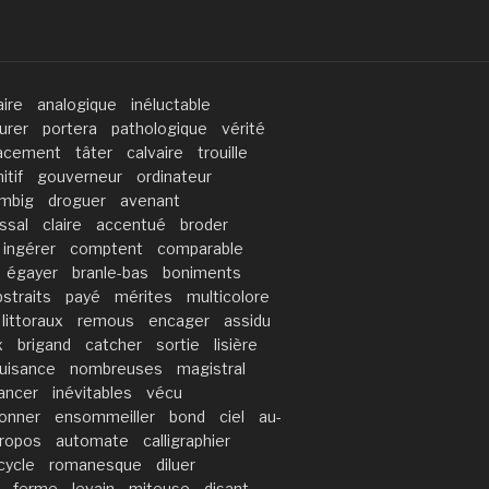
aire
analogique
inéluctable
urer
portera
pathologique
vérité
acement
tâter
calvaire
trouille
itif
gouverneur
ordinateur
mbig
droguer
avenant
ssal
claire
accentué
broder
ingérer
comptent
comparable
égayer
branle-bas
boniments
bstraits
payé
mérites
multicolore
littoraux
remous
encager
assidu
x
brigand
catcher
sortie
lisière
uisance
nombreuses
magistral
ancer
inévitables
vécu
onner
ensommeiller
bond
ciel
au-
propos
automate
calligraphier
cycle
romanesque
diluer
ferme
levain
miteuse
disant