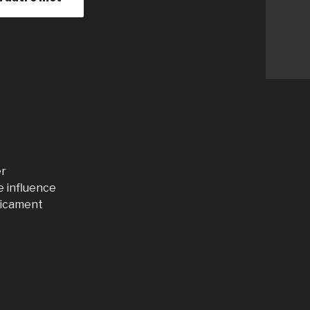
er
e influence
dicament