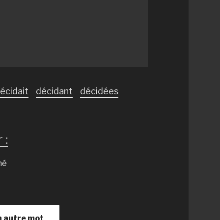
écidait
décidant
décidées
 :
né
n autre mot