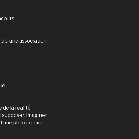
ncours
club, une association
que
de la réalité
: supposer, imaginer
octrine philosophique