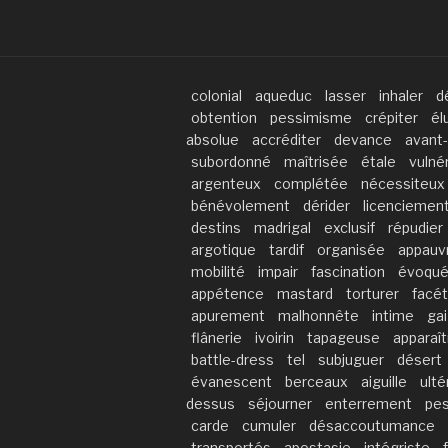
colonial
aqueduc
lasser
inhaler
d
obtention
pessimisme
crépiter
él
absolue
accréditer
devance
avant-
subordonné
maîtrisée
étale
vulnér
argenteux
complétée
nécessiteux
bénévolement
dérider
licenciemen
destins
madrigal
exclusif
répudier
argotique
tardif
organisée
appauvr
mobilité
impair
fascination
évoqu
appétence
mastard
torturer
facé
apurement
malhonnête
intime
gai
flânerie
ivoirin
tapageuse
apparaît
battle-dress
tel
subjuguer
désert
évanescent
berceaux
aiguille
ulté
dessus
séjourner
enterrement
pe
carde
cumuler
désaccoutumance
transportés
apostasie
intégriste