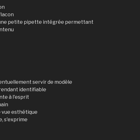
on
flacon
une petite pipette intégrée permettant
ontenu
entuellement servir de modèle
rendant identifiable
te à l'esprit
main
e vue esthétique
e, s'exprime