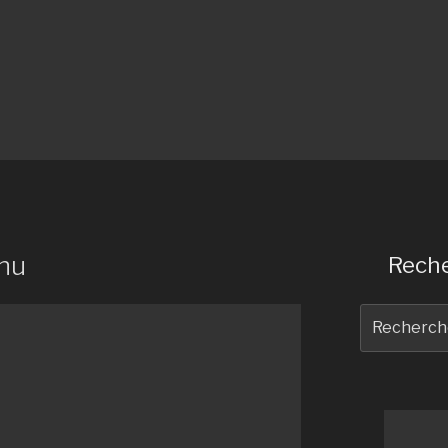
enu
Reche
Recherche
pour
: