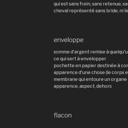
qui est sans frein, sans retenue, 
cheval représenté sans bride, ni l
enveloppe
somme d'argent remise à quelqu'un
ce qui sert à envelopper
pochette en papier destinée à conte
apparence d'une chose (le corps e
membrane qui entoure un organe
apparence, aspect, dehors
flacon