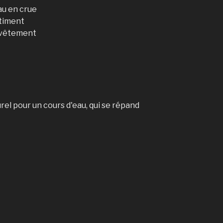
au en crue
ntiment
n vêtement
urel pour un cours d'eau, qui se répand