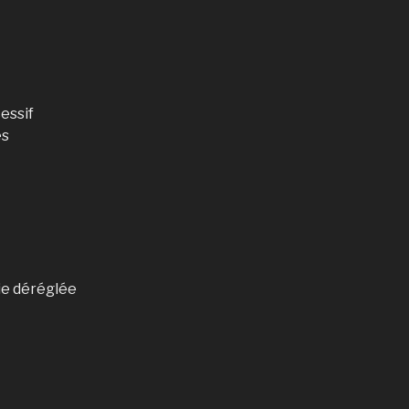
essif
es
ie déréglée