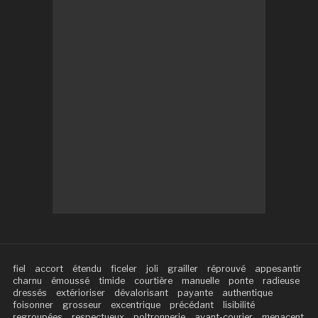
fiel
accort
étendu
ficeler
joli
grailler
réprouvé
appesantir
charnu
émoussé
timide
courtière
manuelle
ponte
radieuse
dressés
extérioriser
dévalorisant
payante
authentique
foisonner
grosseur
excentrique
précédant
lisibilité
regroupées
respectueux
poltronnerie
avant-courier
menacent