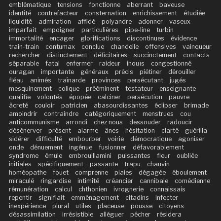
emblématique
tensions
fonctionne
aberrant
baveuse
identité
contrefacteur
consternation
enrichissement
étudiée
liquidité
admiration
affidé
polyandre
adonner
vaseux
imparfait
empoigner
particulières
pipe-line
turbin
immortalité
encager
glorifications
discontinues
évidence
train-train
contumax
conclue
chandelle
offensives
vainqueur
rechercher
distinctement
déficitaires
succinctement
contacts
séparable
fatal
enfermer
raideur
inouïs
congestionné
ouragan
importante
généraux
précis
piétiner
dérouiller
fléau
animés
traînarde
provinces
persécutant
jugés
mesquinement
colique
prééminent
testateur
enseignante
qualifie
volontés
épopée
calciner
persécution
pauvre
âcreté
couloir
patricien
abasourdissantes
éclipser
brimade
amoindrir
contraindre
catégoriquement
menstrues
cou
anticommunisme
arrondi
chez nous
dessouder
radoucir
désénerver
présent
alarme
ânes
hésitation
clarté
guérilla
sidérer
difficulté
embourber
voirie
démocratique
agoniser
onde
dénuement
ingénue
fusionner
défavorablement
syndrome
émule
embrouillamini
puissantes
fleur
oubliée
initiales
spécifiquement
passante
trapu
chauvin
homéopathe
fouet
comprenne
plaies
dégagée
éboulement
miraculé
ringardise
intimité
créancier
cannibale
comédienne
rémunération
calcul
chthonien
ivrognerie
connaissais
repentir
signifiait
emménagement
citadins
infecter
inexpérience
plural
utiles
placeuse
pousse
citoyens
désassimilation
irrésistible
alléguer
pêcher
résidera