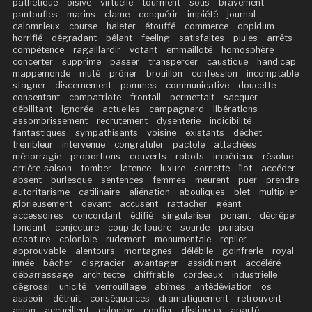
pathétique
oisive
virtuelle
tourment
sous
bravement
pantoufles
marins
clame
conquérir
impiété
journal
calomnieux
course
haleter
étouffé
commerce
oppidum
horrifié
dégradant
bêlant
feeling
satisfaites
pluies
arrêts
compétence
ragaillardir
votant
emmailloté
homosphère
concerter
supprime
passer
transpercer
caustique
handicap
mappemonde
muté
prôner
brouillon
confession
incomptable
stagner
discernement
pommes
communicative
doucette
consentant
compatriote
frontail
permettait
sacquer
débilitant
ignorée
actuelles
campagnard
libérations
assombrissement
recrutement
dysenterie
indicibilité
fantastiques
sympathisants
voisine
existants
déchet
trembleur
intervenue
congratuler
pactole
attachées
ménorragie
proportions
couverts
robots
impérieux
résolue
arrière-saison
tomber
latence
luxure
sornette
îlot
accéder
absent
burlesque
sentences
femmes
meurent
puer
prendre
autoritarisme
catilinaire
aliénation
abouliques
blet
multiplier
glorieusement
devant
accusent
rattacher
géant
accessoires
concordant
édifié
singulariser
ponant
décrêper
fondant
conjecture
coup de foudre
sourde
punaiser
ossature
coloniale
rudement
monumentale
replier
approuvable
alentours
montagnes
délébile
goinfrerie
royal
innée
bâcher
disgracier
avantager
assidûment
accéléré
débarrassage
architecte
chiffrable
cordeaux
industrielle
dégrossi
unicité
verrouillage
abîmes
antédéviation
os
asseoir
détruit
conséquences
dramatiquement
retrouvent
anion
accueillent
colombe
confier
distinguo
aparté