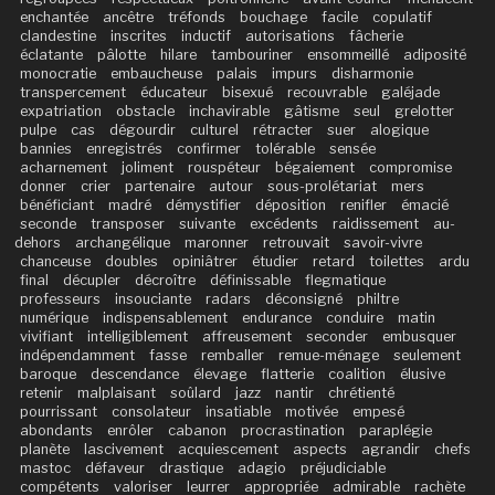
enchantée
ancêtre
tréfonds
bouchage
facile
copulatif
clandestine
inscrites
inductif
autorisations
fâcherie
éclatante
pâlotte
hilare
tambouriner
ensommeillé
adiposité
monocratie
embaucheuse
palais
impurs
disharmonie
transpercement
éducateur
bisexué
recouvrable
galéjade
expatriation
obstacle
inchavirable
gâtisme
seul
grelotter
pulpe
cas
dégourdir
culturel
rétracter
suer
alogique
bannies
enregistrés
confirmer
tolérable
sensée
acharnement
joliment
rouspéteur
bégaiement
compromise
donner
crier
partenaire
autour
sous-prolétariat
mers
bénéficiant
madré
démystifier
déposition
renifler
émacié
seconde
transposer
suivante
excédents
raidissement
au-
dehors
archangélique
maronner
retrouvait
savoir-vivre
chanceuse
doubles
opiniâtrer
étudier
retard
toilettes
ardu
final
décupler
décroître
définissable
flegmatique
professeurs
insouciante
radars
déconsigné
philtre
numérique
indispensablement
endurance
conduire
matin
vivifiant
intelligiblement
affreusement
seconder
embusquer
indépendamment
fasse
remballer
remue-ménage
seulement
baroque
descendance
élevage
flatterie
coalition
élusive
retenir
malplaisant
soûlard
jazz
nantir
chrétienté
pourrissant
consolateur
insatiable
motivée
empesé
abondants
enrôler
cabanon
procrastination
paraplégie
planète
lascivement
acquiescement
aspects
agrandir
chefs
mastoc
défaveur
drastique
adagio
préjudiciable
compétents
valoriser
leurrer
appropriée
admirable
rachète