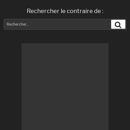
Rechercher le contraire de :
Recherche
Rec
pour
: