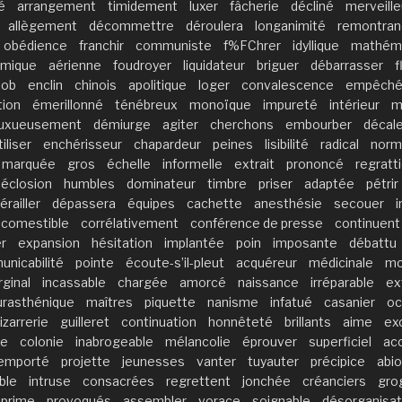
é
arrangement
timidement
luxer
fâcherie
décliné
merveill
allègement
décommettre
déroulera
longanimité
remontran
obédience
franchir
communiste
f%FChrer
idyllique
mathém
omique
aérienne
foudroyer
liquidateur
briguer
débarrasser
f
job
enclin
chinois
apolitique
loger
convalescence
empêch
tion
émerillonné
ténébreux
monoïque
impureté
intérieur
m
luxueusement
démiurge
agiter
cherchons
embourber
décale
iliser
enchérisseur
chapardeur
peines
lisibilité
radical
norm
marquée
gros
échelle
informelle
extrait
prononcé
regratti
éclosion
humbles
dominateur
timbre
priser
adaptée
pétrir
érailler
dépassera
équipes
cachette
anesthésie
secouer
i
ncomestible
corrélativement
conférence de presse
continuent
r
expansion
hésitation
implantée
poin
imposante
débattu
nicabilité
pointe
écoute-s’il-pleut
acquéreur
médicinale
mo
ginal
incassable
chargée
amorcé
naissance
irréparable
ex
urasthénique
maîtres
piquette
nanisme
infatué
casanier
oc
izarrerie
guilleret
continuation
honnêteté
brillants
aime
ex
xe
colonie
inabrogeable
mélancolie
éprouver
superficiel
ac
emporté
projette
jeunesses
vanter
tuyauter
précipice
abio
able
intruse
consacrées
regrettent
jonchée
créanciers
gro
prime
provoqués
assembler
vorace
soignable
désorganisat