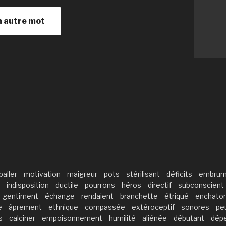
n autre mot
aller
motivation
maigreur
pots
stérilisant
déficits
embrum
indisposition
ductile
pourrons
héros
directif
subconscient
gentiment
échange
rendaient
branchette
étriqué
enchato
e
âprement
ethnique
compassée
extéroceptif
sonores
pe
s
calciner
empoisonnement
humilité
aliénée
débutant
dép