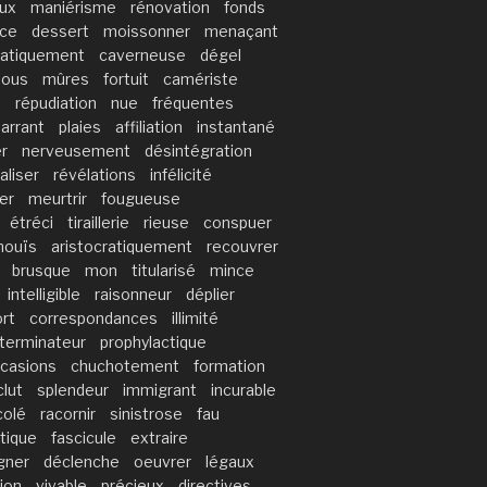
eux
maniérisme
rénovation
fonds
ce
dessert
moissonner
menaçant
atiquement
caverneuse
dégel
lous
mûres
fortuit
camériste
é
répudiation
nue
fréquentes
arrant
plaies
affiliation
instantané
r
nerveusement
désintégration
aliser
révélations
infélicité
er
meurtrir
fougueuse
étréci
tiraillerie
rieuse
conspuer
nouïs
aristocratiquement
recouvrer
brusque
mon
titularisé
mince
intelligible
raisonneur
déplier
rt
correspondances
illimité
terminateur
prophylactique
casions
chuchotement
formation
clut
splendeur
immigrant
incurable
colé
racornir
sinistrose
fau
tique
fascicule
extraire
gner
déclenche
oeuvrer
légaux
ion
vivable
précieux
directives