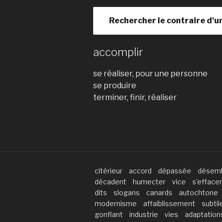
Rechercher le contraire d'u
accomplir
se réaliser, pour une personne
se produire
terminer, finir, réaliser
citérieur
accord
dépassée
désemb
décadent
humecter
vice
s’effacer
dits
slogans
canards
autochtone
modernisme
affaiblissement
subtil
gonflant
industrie
vies
adaptation