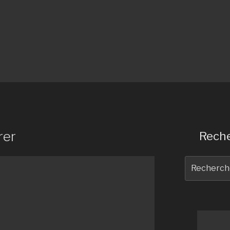
rer
Reche
Recherche
pour
: