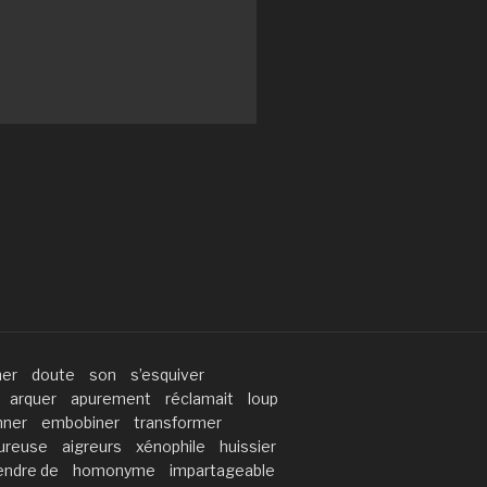
er
doute
son
s’esquiver
arquer
apurement
réclamait
loup
nner
embobiner
transformer
ureuse
aigreurs
xénophile
huissier
endre de
homonyme
impartageable