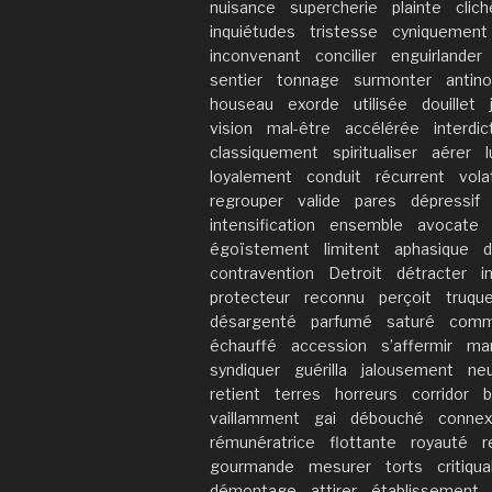
nuisance
supercherie
plainte
clich
inquiétudes
tristesse
cyniquement
inconvenant
concilier
enguirlander
sentier
tonnage
surmonter
antin
houseau
exorde
utilisée
douillet
vision
mal-être
accélérée
interdic
classiquement
spiritualiser
aérer
loyalement
conduit
récurrent
volat
regrouper
valide
pares
dépressif
intensification
ensemble
avocate
égoïstement
limitent
aphasique
d
contravention
Detroit
détracter
i
protecteur
reconnu
perçoit
truque
désargenté
parfumé
saturé
commu
échauffé
accession
s’affermir
mar
syndiquer
guérilla
jalousement
ne
retient
terres
horreurs
corridor
b
vaillamment
gai
débouché
conne
rémunératrice
flottante
royauté
r
gourmande
mesurer
torts
critiqu
démontage
attirer
établissement