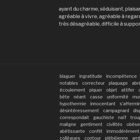
ayant du charme, séduisant, plaisa
agréable à vivre, agréable à regard
très désagréable, difficile à suppo
blaguer
ingratitude
incompétence
notables
correcteur
plaquage
abr
écoulement
piquer
objet
attifer
bête
néant
casse
uniformité
mus
hypothermie
innocentant
s’affermir
désintéressement
campagnard
dis
correspondait
gauchiste
naïf
trou
maligne
gentiment
civilités
obèse
abêtissante
conflit
immodérément
collègues
contour
plébéienne
amb