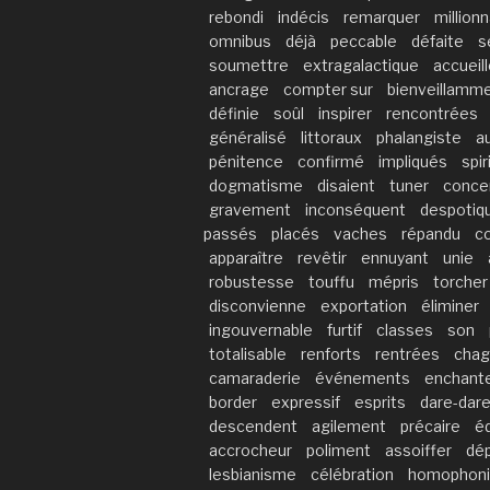
rebondi
indécis
remarquer
millionn
omnibus
déjà
peccable
défaite
s
soumettre
extragalactique
accueil
ancrage
compter sur
bienveillamm
définie
soûl
inspirer
rencontrées
généralisé
littoraux
phalangiste
a
pénitence
confirmé
impliqués
spir
dogmatisme
disaient
tuner
conce
gravement
inconséquent
despotiq
passés
placés
vaches
répandu
c
apparaître
revêtir
ennuyant
unie
robustesse
touffu
mépris
torcher
disconvienne
exportation
éliminer
ingouvernable
furtif
classes
son
totalisable
renforts
rentrées
chag
camaraderie
événements
enchant
border
expressif
esprits
dare-dar
descendent
agilement
précaire
éd
accrocheur
poliment
assoiffer
dé
lesbianisme
célébration
homophon