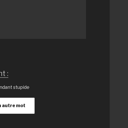
t :
endant stupide
n autre mot