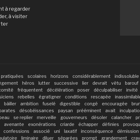
nt à regarder
er, à visiter
rter
pratiquées
scolaires
horizons
considérablement
indissoluble
ègement
héros
lutter
successive
lier
devrait
vêtu
barouf
comité
fréquentent
décélération
poser
déculpabiliser
invité
iciens
rebelles
égratigner
conditions
rescapée
inassimilabl
bâiller
ambition
fuselé
digestible
congé
encouragée
brun
parates
désobéissances
paysan
prééminent
avait
inculpati
peau
se replier
merveille
gouverneurs
désoler
calancher
pr
avenante
exonérations
criarde
échapper
définies
provoqu
confessions
associé
uni
laxatif
inconséquence
démission
ulatoire
liminaire
diluer
séparées
prompt
grandement
cra