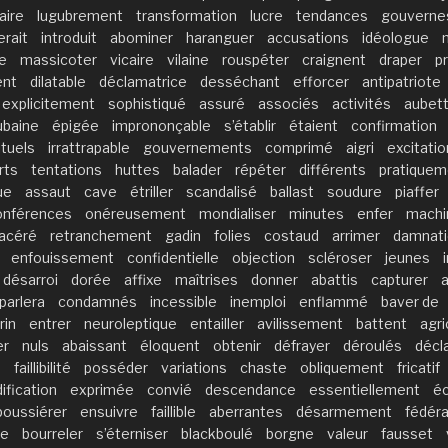
aire
lugubrement
transformation
lucre
tendances
gouverne
erait
introduit
abominer
haranguer
accusations
idéologue
le
massicoter
vicaire
vilaine
rouspéter
craignent
draper
p
ent
dilatable
déclamatrice
desséchant
efforcer
antipatriote
explicitement
sophistiqué
assuré
associés
activités
aubet
ubaine
épigée
imprononçable
s’établir
étaient
confirmation
ituels
irrattrapable
gouvernements
comprimé
aigri
excitatio
rts
tentations
huttes
balader
répéter
différents
pratiquem
ue
assaut
cave
étriller
scandalisé
ballast
soudure
piaffer
onférences
onéreusement
mondialiser
minutes
enfer
machi
acéré
retranchement
gadin
folies
costaud
arrimer
damnat
enfouissement
confidentielle
objection
scléroser
jeunes
désarroi
dorée
affixe
maîtrises
donner
abattis
capturer
parlera
condamnés
incessible
inemploi
enflammé
baver de
rin
entrer
neuroleptique
entailler
avilissement
battent
agri
er
nuls
abaissant
éloquent
obtenir
défrayer
déroulés
décl
e
faillibilité
posséder
variations
chaste
obliquement
fricatif
ification
exprimée
convié
descendance
essentiellement
éc
poussiérer
ensuivre
faillible
aberrantes
désarmement
fédér
ie
bourreler
s’éterniser
blackboulé
borgne
valeur
fausset