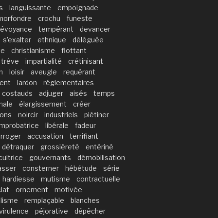
s
languissante
empoignade
morfondre
crochu
funeste
révoyance
tempérant
devancer
s’exalter
ethnique
déléguée
te
christianisme
flottant
trêve
impartialité
crétinisant
n
loisir
aveugle
requérant
ent
lardon
réglementaires
costauds
adjuger
aisés
temps
nale
élargissement
créer
ions
noircir
industriels
piétiner
improbatrice
libérale
fadeur
arroger
accusation
terrifiant
détraquer
grossièreté
entériné
cultrice
gouvernants
démobilisation
asser
consterner
hébétude
série
hardiesse
mutisme
contractuelle
lat
ornement
motivée
alisme
remplaçable
blanches
virulence
péjorative
dépêcher