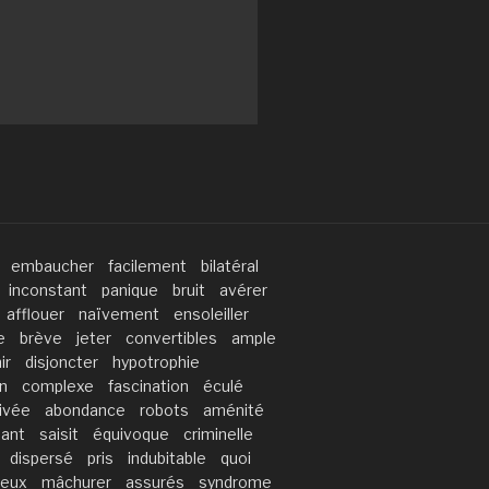
embaucher
facilement
bilatéral
inconstant
panique
bruit
avérer
afflouer
naïvement
ensoleiller
e
brève
jeter
convertibles
ample
ir
disjoncter
hypotrophie
on
complexe
fascination
éculé
ivée
abondance
robots
aménité
ant
saisit
équivoque
criminelle
dispersé
pris
indubitable
quoi
yeux
mâchurer
assurés
syndrome