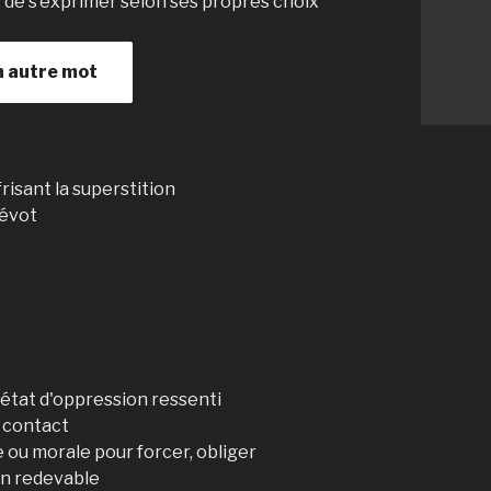
ir, de s’exprimer selon ses propres choix
n autre mot
isant la superstition
dévot
 état d'oppression ressenti
n contact
e ou morale pour forcer, obliger
'un redevable