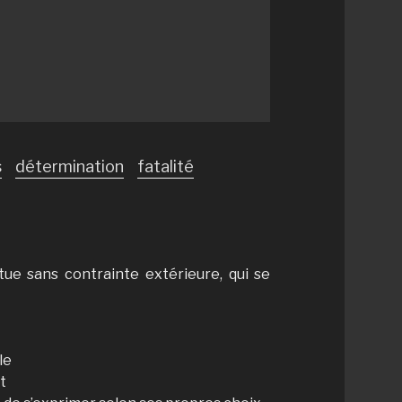
s
détermination
fatalité
ctue sans contrainte extérieure, qui se
le
t