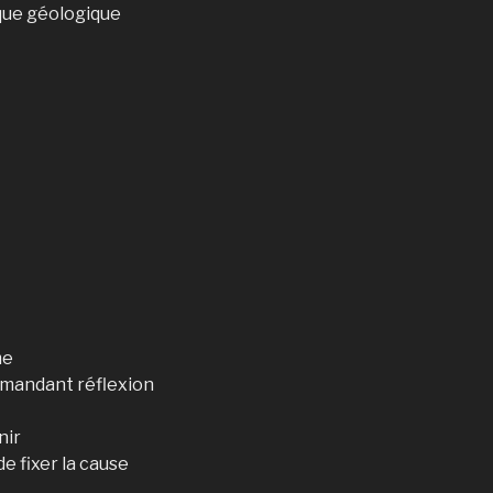
que géologique
me
demandant réflexion
nir
de fixer la cause