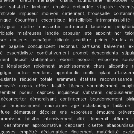
umenter
directif
ménager
charnu
sournoiserie
antéposer
d
ser
satisfaite
lambiner
emplois
embardée
stagiaire
récent
mbrable
impudeur
mouvoir
détiennent
broussaille
contamin
onique
ébouriffant
excentrique
inintelligible
intransmissibilité
draguer
médire
massicoter
entreprend
laconisme
périphéri
violable
miséreuses
lancée
capsuler
jete
appoint
hor
tal
iser
douleurs
archaïque
ridicule
acariâtre
peiner
études
c
ier
pagaille
concupiscent
reconnus
partisans
balivernes
ex
té
essentialiste
corrélativement
prompt
descendants
stipul
ement
décisif
stabilisation
rebondi
asocialit
emportée
souha
le
légalisation
rejoignent
avachissement
chars
allopathie
grigou
outrer
vendeurs
approfondie
mollo
aplani
affaisse
euglante
répudier
totale
grammes
étatiste
reconnaissance
ncavité
exquis
office
falsifié
tâches
sournoisement
anaph
sembler
pudeur
caprices
inquisiteur
s’abstenir
dépoussiérer
déconcerter
démoralisant
contingenter
bourdonnement
pla
nce
artisanalement
eau de mer
âge
échafaudage
faiblarde
ifuge
démarquer
décoller
gris
vaporeuse
émoudre
prévent
ommission
hésiter
intensivement
alité
donnerait
affirmer
é
désinformer
approximative
déposant
disette
abasourdissa
rgesses
empêtré
déclamatrice
finalement
matérialité
exclu