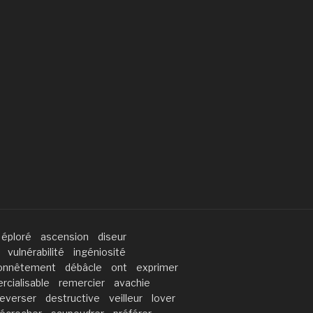
éploré
ascension
diseur
vulnérabilité
ingéniosité
onnêtement
débâcle
ont
exprimer
cialisable
remercier
avachie
leverser
destructive
veilleur
lover