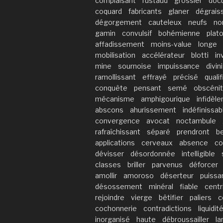
complaisant
rustaud
grossier
doc
coquard
fabricants
glaner
dégrais
dégorgement
cauteleux
neufs
no
gamin
convulsif
bohémienne
plat
affadissement
moins-value
longe
mobilisation
accélérateur
blotti
in
mine
sournoise
impuissance
divin
ramollissant
effrayé
précisé
qualif
conquête
pensant
semé
obscéni
mécanisme
amphigourique
infidèl
abscons
ahurissement
indéfinissab
convergence
avocat
noctambule
rafraîchissant
séparé
prendront
b
applications
cerveaux
absence
co
dévisser
désordonnée
intelligible
classes
briller
parvenus
déforcer
amollir
amoroso
déserteur
puissa
désossement
minéral
fiable
centr
rejoindre
vierge
bêtifier
paliers
c
cochonnerie
contradictions
liquidit
inorganisé
haute
débroussailler
la