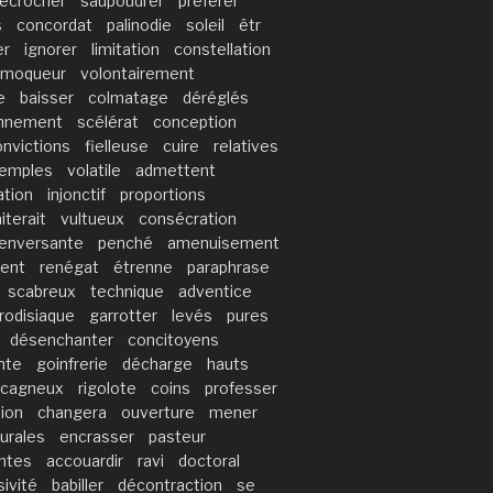
écrocher
saupoudrer
préférer
s
concordat
palinodie
soleil
êtr
er
ignorer
limitation
constellation
moqueur
volontairement
e
baisser
colmatage
déréglés
onnement
scélérat
conception
onvictions
fielleuse
cuire
relatives
emples
volatile
admettent
ation
injonctif
proportions
iterait
vultueux
consécration
renversante
penché
amenuisement
ment
renégat
étrenne
paraphrase
scabreux
technique
adventice
rodisiaque
garrotter
levés
pures
désenchanter
concitoyens
inte
goinfrerie
décharge
hauts
cagneux
rigolote
coins
professer
ion
changera
ouverture
mener
rurales
encrasser
pasteur
ntes
accouardir
ravi
doctoral
sivité
babiller
décontraction
se