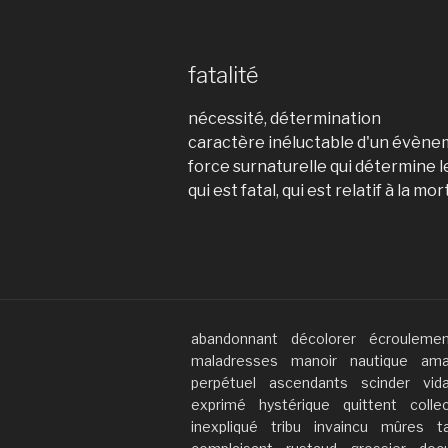
fatalité
nécessité, détermination
caractère inéluctable d'un évèn
force surnaturelle qui détermine
qui est fatal, qui est relatif à la mor
abandonnant
décolorer
écrouleme
maladresses
manoir
nautique
ama
perpétuel
ascendants
scinder
vid
exprimé
hystérique
quittent
collec
inexpliqué
tribu
invaincu
mûres
t