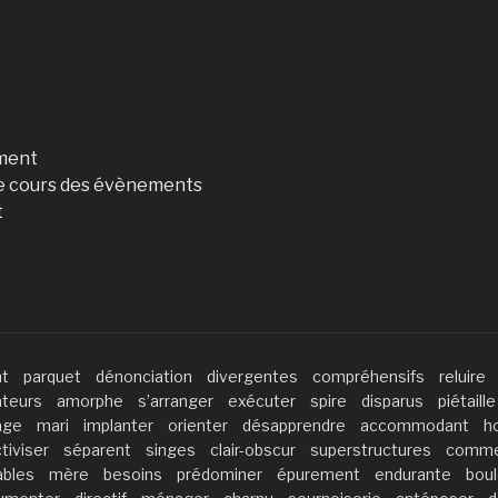
ement
 le cours des évènements
t
nt
parquet
dénonciation
divergentes
compréhensifs
reluire
teurs
amorphe
s’arranger
exécuter
spire
disparus
piétaille
age
mari
implanter
orienter
désapprendre
accommodant
h
tiviser
séparent
singes
clair-obscur
superstructures
commer
ables
mère
besoins
prédominer
épurement
endurante
bou