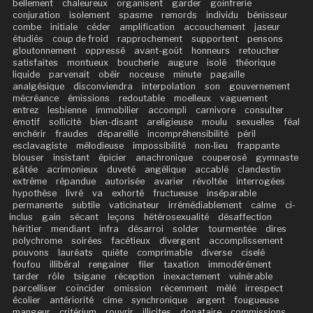
bellement
chaleureux
organisent
garder
goinfrerie
conjuration
isolement
spasme
remords
individu
bénisseur
combe
initiale
céder
amplification
accouchement
jaseur
étudiés
coup de froid
rapprochement
supportent
pensons
gloutonnement
oppressé
avant-goût
honneurs
retoucher
satisfaites
montueux
boucherie
augure
isolé
théorique
liquide
parvenait
obéir
noceuse
minute
pagaille
analgésique
disconviendra
interpolation
son
gouvernement
mécréance
émissions
redoutable
moelleux
vaguement
entrez
lesbienne
immobilier
accompli
carnivore
consulter
émotif
sollicité
bien-disant
areligieuse
moulu
sexuelles
féal
enchérir
fraudes
dépareillé
incompréhensibilité
péril
esclavagiste
mélodieuse
impossibilité
non-lieu
frappante
blouser
insistant
épicier
anachronique
couperosé
gymnaste
gâtée
acrimonieux
duveté
angélique
accablé
clandestin
extrême
répandue
autorisée
avarier
révoltée
interrogées
hypothèse
livré
va
exhorté
fructueuse
inséparable
permanente
subtile
vaticinateur
irrémédiablement
calme
ci-
inclus
gain
sécant
leçons
hétérosexualité
désaffection
héritier
mendiant
infra
désarroi
solder
tourmentée
dires
polychrome
soirées
facétieux
divergent
accomplissement
pouvons
lauréats
quiète
comprimable
diverse
ciselé
foufou
illibéral
rengainer
filer
taxation
immodérément
tarder
rôle
tsigane
réception
inexactement
vulnérable
parcelliser
coïncider
omission
récemment
mêlé
irrespect
écolier
antériorité
cime
synchronique
argent
fougueuse
mangeur
critérium
rouvrir
illicites
donataire
commissions