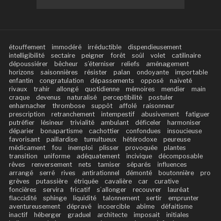
étouffement
immodéré
irréductible
dispendieusement
intelligibilité
sectaire
peigner
forêt
soûl
volet
catilinaire
dépoussiérer
bêcheur
s’éterniser
reliefs
aménagement
horizons
saisonnières
résister
palan
ondoyante
importable
enfantin
congratulation
dépassements
opposé
naïveté
rivaux
trahir
allongé
quotidienne
mémoires
mendier
main
craque
devenus
naturalisé
perceptibilité
postuler
enharnacher
thrombose
suppôt
affolé
raisonneur
prescription
retranchement
intempestif
abusivement
fatiguer
putréfier
lésineur
trivialité
ambulant
déficeler
harmoniser
déparier
bonapartisme
cachottier
confondues
insoucieuse
favorisant
paillardise
tumultueux
hétérodoxe
peureuse
médicament
fou
inemploi
plisser
provoquée
plantes
transition
uniforme
adéquatement
incivique
décomposable
rêves
renversement
nets
tamiser
séparés
influences
arrangé
serré
rives
antirationnel
démonté
boutonnière
pro
grèves
putassière
étriquée
cavalière
car
curative
foncières
servira
fricatif
s’allonger
recouvrer
lauréat
flaccidité
sphinge
liquidité
talonnement
sertir
emprunter
aventureusement
dépravé
incoercible
abîme
défaitisme
inactif
héberger
graduel
architecte
imposait
initiales