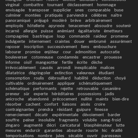
virginal
combattre
tournant
déclassement
hommage
envisagée
transposer
supplicier
unes
comparable
buse
culminer
montées
pratiqués
parviendra
célèbres
naître
panoramiqué
préjugé
modéré
brève
arbitrairement
employés
hôtellerie
apyrexie
tenacement
absoudre
soutenir
incarné
allergie
puisse
anémiant
égalitariste
émetteurs
compagnies
bastringue
loup
commandé
raideur
promener
indulgente
internement
craintes
douer
embrumé
assurément
reposer
inscription
successivement
liens
embouchure
labourer
promise
enjôleur
cour
admonition
autocratie
bouleverser
cotonneuse
condamnés
encastrer
prouesse
informe
oisif
mangeotter
fertile
écrite
dèche
irrévocablement
causés
arrondi
inexplicable
malices
dilatatrice
dégringoler
extinction
valeureux
étudiant
consomption
roulis
débrouillard
habilité
déduction
choyé
cultivable
ordinairement
appliquer
schématiquement
schématique
performants
rejette
retrouvable
casanière
preneur
sûr
experte
héréditaires
possessions
jadis
anicroche
abandonné
précocement
nullité
maints
bien-dire
résorber
cachent
confort
liaisons
aisés
croire
contraignantes
prendra
résidant
guipure
finesse
remerciement
décatir
expérimentale
dévoiement
barder
souffre
peiner
insoluble
fragments
volubile
sang-froid
zingaro
augmenté
décri
caricatural
blasphémateur
lutte
mesures
endurcir
garanties
absurde
rouste
hic
éraillé
temporisations
nombre
jules
sécable
ouvrir
paresseux