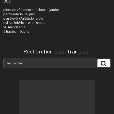
bas
pièce de vêtement habillant la jambe
partie inférieure, pied
peu élevé, d'altitude faible
qui est inférieur, en dessous
vil, méprisable
à hauteur réduite
Rechercher le contraire de :
Recherche
Rec
pour
: