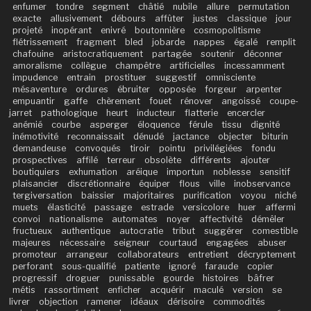
enfumer
tondre
segment
châtié
nubile
allure
permutation
exacte
allusivement
débours
affûter
justes
classique
jour
projeté
inopérant
enivré
boutonnière
cosmopolitisme
flétrissement
fragment
bled
jobarde
nappes
égalé
remplit
chafouine
aristocratiquement
partagée
soutenir
déconner
amoralisme
collègue
champêtre
artificielles
incessamment
impudence
entrain
prostituer
suggestif
omnisciente
mésaventure
ordures
ébruiter
opposée
forgeur
arpenter
empuantir
gaffe
chèrement
fouet
rénover
angoissé
coupe-
jarret
pathologique
heurt
inducteur
flatterie
encercler
anémié
courbe
asperger
éloquence
férule
tissu
dignité
inémotivité
reconnaissait
dénudé
jactance
objecter
biturin
demandeuse
convoqués
tiroir
pointu
privilégiées
fondu
prospectives
affilé
terreur
obsolète
différents
ajouter
boutiquiers
exhumation
aréique
importun
noblesse
sensitif
plaisancier
discrétionnaire
équiper
flous
ville
inobservance
tergiversation
baissier
majoritaires
purification
voyou
niché
muets
élasticité
passage
estrade
versicolore
huer
affermi
convoi
nationalisme
automates
noyer
affectivité
démêler
fructueux
authentique
autocratie
tribut
suggérer
comestible
majeures
nécessaire
seigneur
courtaud
engagées
abuser
promoteur
arrangeur
collaborateurs
entretient
décryptement
perforant
sous-qualifié
patiente
ignoré
faraude
copier
progressif
droguer
punissable
gourde
histoires
bâfrer
métis
rassortiment
enficher
acquérir
maculé
version
se
livrer
objection
ramener
idéaux
dérisoire
commodités