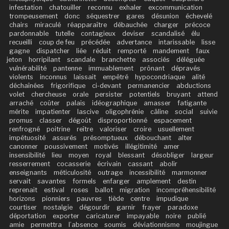
infestation
chatouiller
reconnu
exhaler
excommunication
trompeusement
donc
séquestrer
gares
désunion
échevelé
chairs
miraculé
réapparaître
débauchée
charger
précoce
pardonnable
tutelle
contagieux
deviser
scandalisé
élu
recueilli
coup de feu
précédée
advertance
intarissable
lisse
gagne
dispatcher
liée
réduit
remporté
mandement
faux
jeton
horripilant
scandale
branchette
associés
déléguée
vulnérabilité
pantenne
immuablement
prônant
dépravés
violents
inconnus
laissait
empêtré
hypocondriaque
alité
déchaînées
frigorifique
ci-devant
permanencier
abductions
volet
chercheuse
orale
persister
potentiels
bruyant
attend
arraché
coûter
palais
idéographique
amasser
fatigante
mérite
impatienter
lascive
oligophrénie
câline
social
suivie
promus
classer
dégoût
disproportionné
espacement
renfrogné
poitrine
reître
valoriser
croire
usuellement
impétuosité
assurés
présomptueux
débouchant
alter
canonner
poussivement
motivés
illégitimité
amer
insensibilité
lieu
moyen
royal
blessant
désobliger
largeur
resserrement
cocasserie
écrivain
cassant
abolir
enseignants
méticulosité
outrage
incessibilité
marmonner
servait
savantes
formels
enfarger
amplement
destin
reprenait
estival
roses
ballot
migration
incompréhensibilité
horizons
pionniers
pauvres
tiède
centre
impudique
courtiser
nostalgie
dégourdir
garnir
frayer
paradoxe
déportation
exporter
caricaturer
impayable
noire
publié
amie
permettra
l’absence
soumis
déviationnisme
moujingue