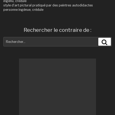
ingénu, crédule
style d'art pictural pratiqué par des peintres autodidactes
personne ingénue, crédule
Rechercher le contraire de :
Recherche
Rec
pour
: