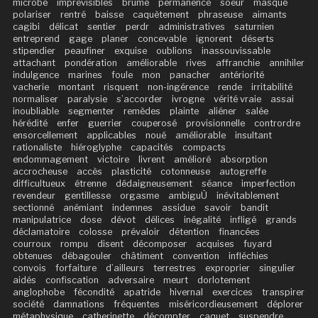
microbe
imprévisibles
brume
permanence
soeur
masqué
polariser
rentré
baisse
caquètement
phraseuse
aimants
cagibi
délicat
sentier
perdr
administratives
saturnien
entreprend
gage
planer
concevable
ignorent
déserts
stipendier
peaufiner
exquise
oublions
inassouvissable
attachant
pondération
améliorable
rives
affranchie
annihiler
indulgence
marines
foule
mon
panacher
antériorité
vacherie
montant
risquent
non-ingérence
rende
irritabilité
normaliser
paralysie
s’accorder
ivrogne
vérité vraie
assai
inoubliable
segmenter
remèdes
plainte
aliéner
salée
hérédité
enfer
guerrier
couperosé
provisionnelle
contrordre
ensorcellement
applicables
noué
améliorable
insultant
rationaliste
hiéroglyphe
capacités
compacts
endommagement
victoire
livrent
amélioré
absorption
accrocheuse
accès
plasticité
cotonneuse
autogreffe
difficultueux
étrenne
dédaigneusement
séance
imperfection
revendeur
gentillesse
orgasme
ambiguÙ
inévitablement
sectionné
anémiant
indemnes
assidue
savoir
bandit
manipulatrice
dose
dévot
délices
inégalité
infligé
grands
déclamatoire
colosse
prévaloir
détention
financées
courroux
rompu
disent
décomposer
acquises
fuyard
obtenues
débagouler
châtiment
convention
infléchies
convois
forfaiture
d’ailleurs
terrestres
exproprier
singulier
aidés
confiscation
adversaire
meurt
dorlotement
anglophobe
fécondité
apatride
hivernal
exercices
transpirer
société
damnations
fréquentes
miséricordieusement
déplorer
métaphysique
catherinette
décompter
caquet
suspendre