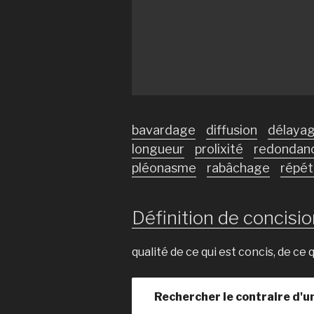
bavardage
diffusion
délaya
longueur
prolixité
redondan
pléonasme
rabâchage
répét
Définition de concision
qualité de ce qui est concis, de ce
Rechercher le contraire d'u