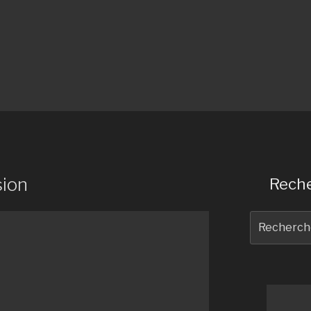
sion
Reche
Recherche
pour
: