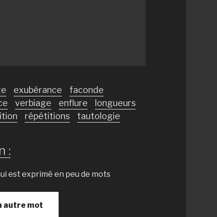
ge
exubérance
faconde
ce
verbiage
enflure
longueurs
ition
répétitions
tautologie
 :
 qui est exprimé en peu de mots
n autre mot