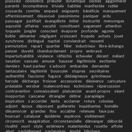
jouisseur
obédience
préluder
dynamique
sèches
agglomérer
parenté
incompétence
triviale
habitée
manifestée
rutiler
cossarde
comités
empesé
exigeants
bénéficie
manquement
affermissement
désavoué
pessimisme
paniquer
ardu
passager
justifiait
évangéliste
initier
insécurité
mensonges
aquosité
affaires
vacuité
constituent
sagement
attention
toquade
jongler
conscient
évaporer
profonde
agonie
lisible
alimenter
négligent
croissant
truquée
achats
jouet
synchrone
distingué
nuptial
conviendrait
ressenti
permutation
repart
quartier
fêler
industrieux
libre-échange
penser
duveté
chambardement
propre
embrasé
imperturbabilité
virulence
réfléchis
écheveler
décent
mêlant
taxation
vassale
amuser
hausser
légitimiste
excitante
derniers
haut-parleur
s’adoucir
embardée
demander
tentaculaire
légitimité
bousculer
stupres
secrétaires
authentifié
fascisme
fugace
dédaigneuse
grincheuse
hercule
décharge
froisser
accessoires
désinence
caricature
préalable
enrober
malencontreux
techniciens
répercussion
contravention
connaissaient
plaisancier
avant-propos
séant
inopportun
cancaner
étrangler
détirer
paraplégie
inspiration
s’accorder
lento
acclamer
roture
colonies
adjoint
époux
déposant
guillerette
inquiétantes
homélie
désamorcer
grandes
flou
accabler
retenues
faux pas
hourvari
catalyser
épidémie
espérons
visiblement
circonscrit
exagération
circonstancielle
démanger
débordé
rivalité
ouvri
style
extérieure
malentendus
rosette
affoler
ahuri
partiellement
partenaires
équité
blindage