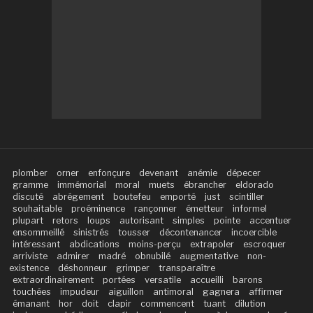
plomber
orner
enfonçure
devenant
anémie
dépecer
gramme
immémorial
moral
muets
ébrancher
eldorado
discuté
abrégement
boutefeu
emporté
just
scintiller
souhaitable
proéminence
rançonner
émetteur
informel
plupart
retors
loups
autorisant
simples
pointe
accentuer
ensommeillé
sinistrés
tousser
décontenancer
incoercible
intéressant
abdications
moins-perçu
extrapoler
escroquer
arriviste
admirer
madré
obnubilé
augmentative
non-
existence
déshonneur
grimper
transparaître
extraordinairement
portées
versatile
accueilli
barons
touchées
impudeur
aiguillon
antimoral
gagnera
affirmer
émanant
hor
doit
clapir
commencent
tuant
dilution