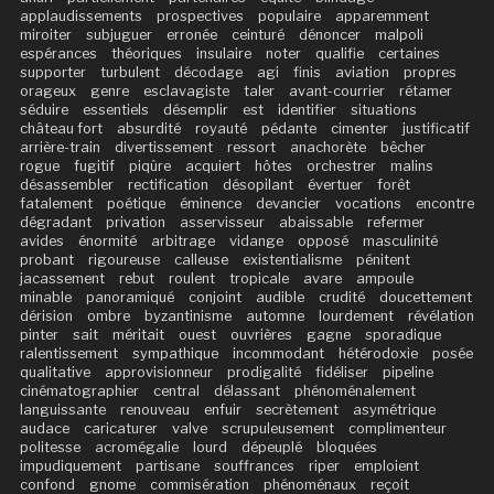
applaudissements
prospectives
populaire
apparemment
miroiter
subjuguer
erronée
ceinturé
dénoncer
malpoli
espérances
théoriques
insulaire
noter
qualifie
certaines
supporter
turbulent
décodage
agi
finis
aviation
propres
orageux
genre
esclavagiste
taler
avant-courrier
rétamer
séduire
essentiels
désemplir
est
identifier
situations
château fort
absurdité
royauté
pédante
cimenter
justificatif
arrière-train
divertissement
ressort
anachorète
bêcher
rogue
fugitif
piqûre
acquiert
hôtes
orchestrer
malins
désassembler
rectification
désopilant
évertuer
forêt
fatalement
poétique
éminence
devancier
vocations
encontre
dégradant
privation
asservisseur
abaissable
refermer
avides
énormité
arbitrage
vidange
opposé
masculinité
probant
rigoureuse
calleuse
existentialisme
pénitent
jacassement
rebut
roulent
tropicale
avare
ampoule
minable
panoramiqué
conjoint
audible
crudité
doucettement
dérision
ombre
byzantinisme
automne
lourdement
révélation
pinter
sait
méritait
ouest
ouvrières
gagne
sporadique
ralentissement
sympathique
incommodant
hétérodoxie
posée
qualitative
approvisionneur
prodigalité
fidéliser
pipeline
cinématographier
central
délassant
phénoménalement
languissante
renouveau
enfuir
secrètement
asymétrique
audace
caricaturer
valve
scrupuleusement
complimenteur
politesse
acromégalie
lourd
dépeuplé
bloquées
impudiquement
partisane
souffrances
riper
emploient
confond
gnome
commisération
phénoménaux
reçoit