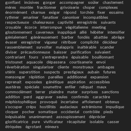
gonflant
incisives
gorger
accompagner
soûler
chastement
mères
montée
fractionner
grivoiserie
choper
complexes
énormément
charnue
exiger
répond
torchée
fixer
essaims
rythmer
amariner
fanatiser
canoniser
incompatibles
respectueuse
chaleureuse
captivité
enregistrés
suivants
croyable
écorce
interrompue
végétalienne
meeting
gloutonnement
caverneux
inappliqué
allié
hébéter
intensifier
génialement
généreusement
barber
fondés
abattée
abrège
évaser
enregistrer
vigueur
rétribuer
complicité
décideur
rassemblement
survolter
malappris
inaltérable
scander
diviser
précautionneuse
baisser
purification
suivaient
contrariant
fours
s’entreprendre
épuisable
bouillonnant
tristounet
aquacole
dépassera
courtisanerie
envoi
réverbération
singulariser
cliente
monstrueux
ambages
utérin
superstition
suspects
prestigieux
aubain
futures
mensonger
réplétion
pareilles
additionnel
expansion
reprenait
exposées
génétique
aspiration
accessibles
austères
spéciale
soumettre
enfiler
reliquat
maux
commodément
terrer
plaindre
mater
surprises
sanctions
addition
perd
aggraver
seules
confirmés
caractère
méphistophélique
provoqué
incertaine
affolement
obtenus
s’occuper
crépu
hostilités
audacieux
extrémisme
impudique
cloquer
pocher
somatique
occidental
contrôlée
pieds
inépuisable
unanimement
assoupissement
déprécier
glorificatrice
pure
vivificateur
récapituler
isolable
casser
étriquées
égrotant
mineurs