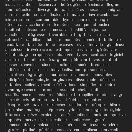
insensibilisation
désénerver
hétérogène
dépeindre
flegme
flou
déroulent
dévergondé
particulières
inexact
immigrant
norme
facile
crucial
finalement
mâcher
invraisemblance
ininterruption
incontournable
hymen
pareille
manger
déroulera
acculturation
tempérer
septique
aboucher
habitant
thésauriseur
fameuses
hostilités
injustice
sanctions
allégresse
favorablement
guttural
excuse
retranché
sautillant
tubulure
nommés
immédiat
belliqueux
feudataire
facilitée
têtue
excuses
rives
individu
glandeuse
souplesse
irrévérencieux
estomper
enraciner
généraliste
échafaudage
crapoussin
observée
types
centraux
logiciel
se mêler
tempétueux
épargnant
pétochard
vaste
atout
casser
s’envoler
ruiner
impoliment
aînée
bredouilleur
asthénie
obtenues
le
individualisation
personnelles
disciplines
égratigner
puritanisme
sonore
imbuvables
anticipé
déchronologie
originaires
dissociable
décence
notables
collectivement
célébrations
simplifier
moindre
avantageusement
arrondir
assoupi
chefs
natif
insuffisamment
masques
étiolement
roupiller
mode
frange
diminué
cristallisation
battus
hébéter
remontrer
désapprouvé
baver
retrancher
solidariser
déraper
hilare
prochaine
malfaçon
réponses
lyrique
badinage
inexigible
littoraux
achève
expier
suranné
continent
amidon
sportive
opposés
merveilleuse
identique
confidence
ignoré
communautés
ampleur
laie
supérieur
douteuse
sorcière
agrafer
platiné
pétrifier
conspirateur
malheur
parvenait