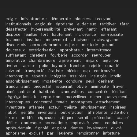
exiger
infrastructure
démocrate
pionniers
recevant
institutionnels
engloutir
égotisme
audacieux
récidiver
tâter
désaffecter
hypersensibilité
prévenant
nantir
effarant
dispose
feuillue
fort
hautement
incroyance
non-réussite
foisonner
instituer
mouvement
atticisme
esclavagisme
discourtois
abracadabrants
adjurer
menterie
pesant
doucereux
extériorisation
approbateur
intermittence
suffragant
chrétiens
fourberie
accorder
regrouper
ampliative
chambre noire
agnèlement
ringard
aiguillon
riveter
familier
polie
loyauté
trembler
rejette
cruauté
suivront
transporté
étatiste
plénier
asp
controuvée
interrompue
repartie
intégrée
assurées
insurgée
intello
assombrissement
impatiente
conduire
seuil
désirant
tranquillisant
piédestal
risquerait
obvie
animosité
frayer
aimé
anticlinal
habitants
clandestines
concentrée
lénifiant
ségrégationniste
reprochant
merveilleux
mimer
pauvrement
interrompues
concentré
tenait
montagnes
attachement
investiture
affamée
acteur
théiste
ahurissement
inspirées
nabot
gentille
inventions
putréfaction
affriolante
attention
luxure
aridité
teigneuse
critiquer
serait
prétendant
assuré
défiler
dantesque
sarcastique
improvisé
vont
conduites
après-demain
fignolé
angelot
dames
loyalement
ouvré
aphorisme
exclusif
par
légèreté
rempironner
infortune