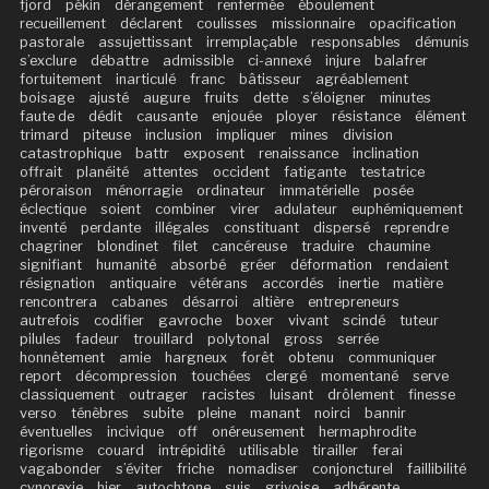
fjord
pékin
dérangement
renfermée
éboulement
recueillement
déclarent
coulisses
missionnaire
opacification
pastorale
assujettissant
irremplaçable
responsables
démunis
s’exclure
débattre
admissible
ci-annexé
injure
balafrer
fortuitement
inarticulé
franc
bâtisseur
agréablement
boisage
ajusté
augure
fruits
dette
s’éloigner
minutes
faute de
dédit
causante
enjouée
ployer
résistance
élément
trimard
piteuse
inclusion
impliquer
mines
division
catastrophique
battr
exposent
renaissance
inclination
offrait
planéité
attentes
occident
fatigante
testatrice
péroraison
ménorragie
ordinateur
immatérielle
posée
éclectique
soient
combiner
virer
adulateur
euphémiquement
inventé
perdante
illégales
constituant
dispersé
reprendre
chagriner
blondinet
filet
cancéreuse
traduire
chaumine
signifiant
humanité
absorbé
gréer
déformation
rendaient
résignation
antiquaire
vétérans
accordés
inertie
matière
rencontrera
cabanes
désarroi
altière
entrepreneurs
autrefois
codifier
gavroche
boxer
vivant
scindé
tuteur
pilules
fadeur
trouillard
polytonal
gross
serrée
honnêtement
amie
hargneux
forêt
obtenu
communiquer
report
décompression
touchées
clergé
momentané
serve
classiquement
outrager
racistes
luisant
drôlement
finesse
verso
ténèbres
subite
pleine
manant
noirci
bannir
éventuelles
incivique
off
onéreusement
hermaphrodite
rigorisme
couard
intrépidité
utilisable
tirailler
ferai
vagabonder
s’éviter
friche
nomadiser
conjoncturel
faillibilité
cynorexie
hier
autochtone
suis
grivoise
adhérente