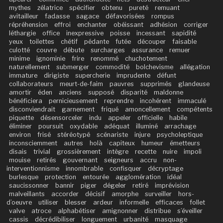
mythes
zélatrice
spécifier
obtenu
pureté
remuant
avitailleur
fadasse
sagace
défavorisées
rompus
répréhension
effroi
enchanter
obéissant
adhésion
corriger
léthargie
office
inexpressive
poisse
incessant
sapidité
yeux
toilettes
chétif
pédante
futée
découper
faisable
culotté
couvre
débute
surcharges
assurance
remuer
minime
ignominie
frire
renommé
chuchotement
naturellement
submerger
commodité
bolchevisme
allégation
immature
dirigiste
supercherie
imprudente
défunt
collaborateurs
meurt-de-faim
pauvres
supprimés
glandeuse
amortir
éden
anciens
supposé
disparité
maldonne
bénéficiera
pernicieusement
reprendre
incohérent
immaculé
disconviendrait
garnement
friqué
amoncellement
compétents
piquette
désensorceler
indu
appeler
officielle
habile
éliminer
poursuit
oxydable
adéquat
illuminé
arrachage
environ
frisé
stéréotypé
scénariste
injure
psycholeptique
inconsciemment
autres
holà
capiteux
humeur
émetteurs
disais
trivial
grossièrement
intègre
recette
nuire
impoli
mouise
retirés
gouvernant
seigneurs
accru
non-
interventionnisme
innombrable
confisquer
décryptage
burlesque
protection
entourée
agglomération
idéal
saucissonner
bannir
piger
dégeler
retiré
imprévision
malveillants
accorder
décisif
amorphe
surveiller
hors-
d’oeuvre
utiliser
blesser
ardeur
informelle
efficaces
follet
valve
atroce
alphabétiser
amignonner
distribue
s’éveiller
cassis
décrédibiliser
longuement
urbanité
masquage