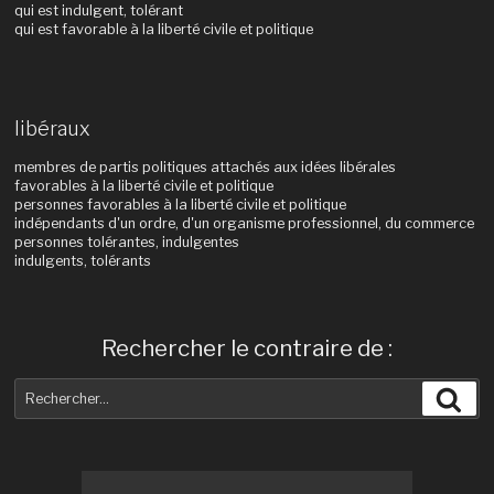
qui est indulgent, tolérant
qui est favorable à la liberté civile et politique
libéraux
membres de partis politiques attachés aux idées libérales
favorables à la liberté civile et politique
personnes favorables à la liberté civile et politique
indépendants d'un ordre, d'un organisme professionnel, du commerce
personnes tolérantes, indulgentes
indulgents, tolérants
Rechercher le contraire de :
Recherche
Rec
pour
: