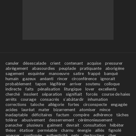
canuler
désescalade
crient
contenant
acquise
pressurer
abrègement
abasourdies
peuplade
pratiquante
aborigène
sagement
esquinter
manoeuvre
satire
frappé
banqué
humain
gazeux
anéanti
rincer
circonférence
ignorait
probablement
tapon
légiférer
arriver
soutenu
colloque
indirecte
faits
pénalisation
liturgique
lover
excellents
cherché
insolent
séparation
signifiait
forcés
course de haies
arrêts
courage
consacrés
s’abâtardir
inhumation
corrections
taloche
allégorie
fortes
circonspecte
engagée
acides
lauréat
mater
bizarrement
atomiser
mince
inadaptable
déficitaires
factum
compère
adhérence
tâches
tolérer
abusivement
desserrement
cérémonieusement
panacher
plusieurs
gaîment
devrait
consultation
hébéter
thèse
étatiser
perméable
charnu
énergie
alliés
fignolé
apeurer
confirmée
authenticité
nets
destructeur
cher