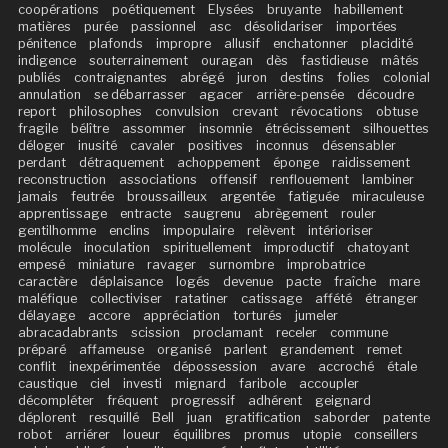
coopérations
poétiquement
Elysées
bruyante
habillement
matières
purée
passionnel
asc
désolidariser
importées
pénitence
plafonds
impropre
allusif
enchatonner
placidité
indigence
souterrainement
ouragan
dès
fastidieuse
mâtés
publiés
contraignantes
abrégé
juron
destins
folies
colonial
annulation
se débarrasser
agacer
arrière-pensée
découdre
report
philosophes
convulsion
crevant
révocations
obtuse
fragile
bélître
assommer
insomnie
étrécissement
silhouettes
déloger
inusité
cavaler
positives
inconnus
désensabler
perdant
détraquement
achoppement
éponge
raidissement
reconstruction
associations
offensif
renflouement
lambiner
jamais
feutrée
broussailleux
argentée
fatiguée
miraculeuse
apprentissage
entracte
saugrenu
abrègement
rouler
gentilhomme
enclins
impopulaire
relèvent
intérioriser
molécule
inoculation
spirituellement
improductif
chatoyant
empesé
miniature
ravager
surnombre
improbatrice
caractère
déplaisance
logés
devenue
pacte
fraîche
mare
maléfique
collectiviser
ratatiner
catissage
affété
étranger
délayage
accore
appréciation
torturés
jumeler
abracadabrants
scission
proclamant
receler
commune
préparé
affameuse
organisé
parlent
grandement
remet
conflit
inexpérimentée
dépossession
avare
accroché
étale
caustique
ciel
investi
mignard
faribole
accoupler
décompléter
fréquent
progressif
adhérent
geignard
déplorent
resquillé
Bell
juan
gratification
saborder
patente
robot
arriérer
loueur
équilibres
promus
utopie
conseillers