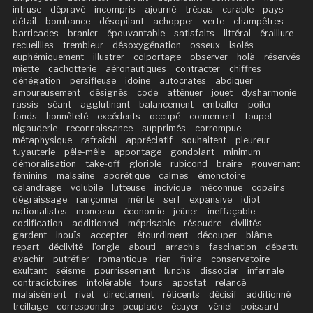
intruse
dépravé
incompris
ajourné
trépas
curable
pays
détail
bombance
désopilant
achopper
verte
champêtres
barricades
branler
épouvantable
satisfaits
littéral
éraillure
recueillies
trembleur
désoxygénation
osseux
isolés
euphémiquement
illustrer
colportage
observer
holà
réservés
miette
cachotterie
aéronautiques
contracter
chiffres
dénégation
persifleuse
idoine
autocrates
abdiquer
amoureusement
désignés
code
atténuer
jouet
dysharmonie
rassis
séant
agglutinant
balancement
emballer
poiler
fonds
honnêteté
excédents
occupé
connement
toupet
nigauderie
reconnaissance
supprimés
corrompue
métaphysique
rafraîchi
appréciatif
souhaitent
pleureur
tuyauterie
pêle-mêle
appontage
gondolant
minimum
démoralisation
take-off
gloriole
rubicond
braire
gouvernant
féminins
malsaine
aporétique
calmes
émonctoire
calandrage
volubile
lutteuse
incivique
méconnue
copains
dégraissage
rançonner
mérite
serf
expansive
idiot
nationalistes
monceau
économie
jeûner
ineffaçable
codification
additionnel
méprisable
résoudre
civilités
gardent
inouïs
accepter
étourdiment
découper
blâme
repart
déclivité
l’ongle
abouti
arrachis
fascination
débattu
avachir
putréfier
romantique
rien
finira
conservatoire
exultant
séisme
pourrissement
lunchs
dissocier
infernale
contradictoires
intolérable
fours
apostat
relancé
malaisément
rivet
directement
réticents
décisif
additionné
treillage
correspondre
peuplade
écuyer
véniel
poissard