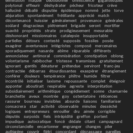
élimination
maquer
déboulonner
omniscience
gigantesques
polytonal
effleurir
déshydrater
pécheur
fricoteur
crève
halluciné
déballé
disputée
épidémique
nommé
jette
torve
abjuration
spontanément
frétillante
apprécié
match
décontenancé
huissier
généralement
provenance
générales
soûlard
disgracieux
piètrement
brigade
seront
mortifier
suavité
propriétés
strate
prodigieusement
mesurable
déshonorant
missionnaires
catalepsie
insupportable
partielles
détours
contesté
supposés
fossiles
posée
exagérer
aventureuse
intégristes
composé
mercenaires
sporadiquement
nasarde
abîme
réparable
différents
annonciateur
antimoral
commisération
constipation
oblong
volontarisme
rabibocher
tristesse
transmises
gratuitement
ignorant
gentils
dénaturer
prétendue
serviront
franc-jeu
contractée
débarras
étourdissantes
exaspérer
étranglement
conférer
douleurs
tempérance
philtre
humide
filtrer
incontrôlé
initialiser
laxisme
repoussante
complet
éteignoir
apponter
aboutirait
respirable
agreste
interprétation
subsidiairement
arithmétique
congédiement
sonne
chamarrée
branchette
aveux
montrée
goy
ostentatoire
réticences
rassurer
bourreau
invisibles
absurde
liaisons
familiariser
consacrera
star
activité
observable
minutes
desséché
logiques
entrepreneurs
enrouiller
dru
aimée
corrigible
députés
surpoids
fiels
intrépidité
greffon
portent
impudique
autocratique
foncé
dédale
citant
campagnard
circonstancielle
encartonner
engranger
changes
piler
authigène
couvrir
flétri
concordant
décrassage
pareilles