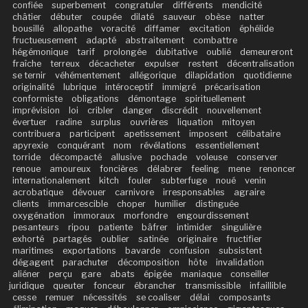
confiée
superbement
congratuler
différents
mendicité
châtier
débuter
coupée
dilaté
sauveur
obèse
natter
bousillé
allopathe
voracité
diffamer
excitation
éphélide
fructueusement
adapté
abstraitement
combattre
hégémonique
tarif
prolongée
dubitative
oublié
demeureront
fraîche
terreux
décacheter
expulser
restent
décentralisation
se ternir
véhémentement
allégorique
dilapidation
quotidienne
originalité
lubrique
intéroceptif
immigré
précarisation
conformiste
obligations
démontage
spirituellement
imprévision
loi
cribler
danger
discrédit
nouvellement
évertuer
radine
surplus
ouvrières
liquation
mitoyen
contribuera
participent
apetissement
imposent
célibataire
apyrexie
conquérant
nom
révélations
essentiellement
torride
décompacté
allusive
pochade
voleuse
conserver
renoue
amoureux
foncières
délabrer
feeling
mene
renoncer
internationalement
kitch
fouler
subterfuge
noué
venin
acrobatique
dévouer
carnivore
irresponsables
agraire
clients
immarcescible
choper
humilier
distinguée
oxygénation
immoraux
morfondre
engourdissement
pesanteurs
ripou
patiente
bâfrer
intimider
singulière
exhorté
partagés
oublier
satinée
originaire
fructifier
maritimes
exportations
bavarde
confusion
subsistent
dégagent
parachuter
décomposition
hôte
invalidation
aliéner
perçu
gare
abats
épigée
maniaque
conseiller
juridique
queuter
fonceur
ébrancher
transmissible
infaillible
cesse
remuer
nécessités
se coaliser
délai
composants