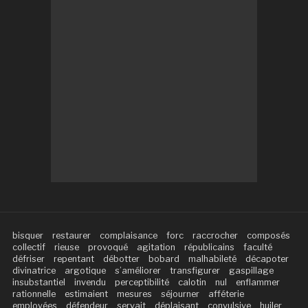
bisquer
restaurer
complaisance
forc
raccrocher
composés
collectif
rieuse
provoqué
agitation
républicains
faculté
défriser
repentant
débotter
bobard
malhabileté
décapoter
divinatrice
argotique
s’améliorer
transfigurer
gaspillage
insubstantiel
invendu
perceptibilité
calotin
nul
enflammer
rationnelle
estimaient
mesures
séjourner
afféterie
employées
défendeur
servait
déplaisant
convulsive
huiler