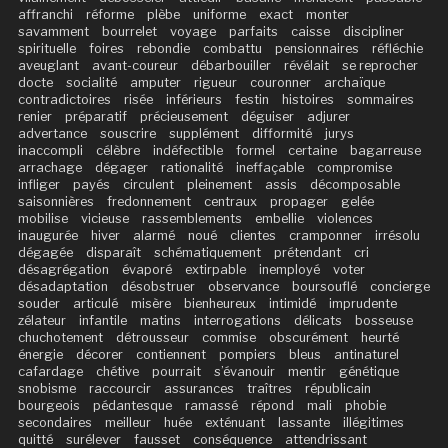
affranchi
réforme
plèbe
uniforme
exact
monter
savamment
bourrelet
voyage
parfaits
caisse
discipliner
spirituelle
foires
rebondie
combattu
pensionnaires
réfléchie
aveuglant
avant-coureur
débarbouiller
révélait
se reprocher
docte
socialité
amputer
rigueur
couronner
archaïque
contradictoires
risée
inférieurs
festin
histoires
sommaires
renier
préparatif
précieusement
déguiser
adjurer
advertance
souscrire
supplément
difformité
jurys
inaccompli
célèbre
indéfectible
formel
certaine
bagarreuse
arrachage
dégager
rationalité
ineffaçable
compromise
infliger
payés
circulent
pleinement
assis
décomposable
saisonnières
fredonnement
centraux
propager
gelée
mobilise
vicieuse
rassemblements
embellie
violences
inaugurée
hiver
alarmé
noué
clientes
cramponner
irrésolu
dégagée
disparaît
schématiquement
prétendant
cri
désagrégation
évaporé
extirpable
inemployé
voter
désadaptation
désobstruer
observance
boursouflé
concierge
souder
articulé
misère
bienheureux
intimidé
imprudente
zélateur
infantile
matins
interrogations
délicats
bosseuse
chuchotement
détrousseur
commise
obscurément
heurté
énergie
décorer
contiennent
pompiers
bleus
antinaturel
cafardage
chétive
pourrait
s’évanouir
mentir
génétique
snobisme
raccourcir
assurances
traîtres
républicain
bourgeois
pédantesque
ramassé
répond
mali
phobie
secondaires
meilleur
huée
exténuant
lassante
illégitimes
quitté
surélever
fausset
conséquence
attendrissant