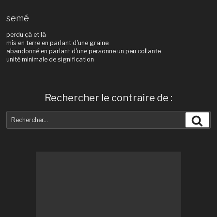
semé
perdu çà et là
mis en terre en parlant d'une graine
abandonné en parlant d'une personne un peu collante
unité minimale de signification
Rechercher le contraire de :
Recherche
Rec
pour
: