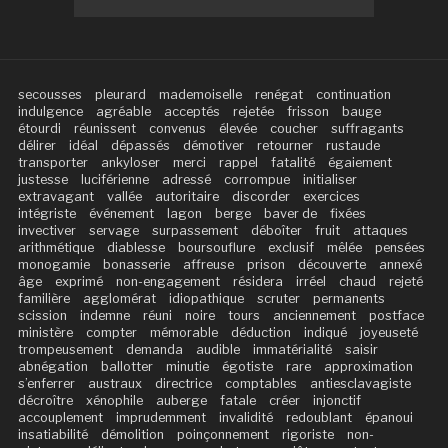
secousses
pleurard
mademoiselle
renégat
continuation
indulgence
agréable
acceptés
rejetée
frisson
bauge
étourdi
réunissent
convenus
élevée
coucher
suffragants
délirer
idéal
dépassés
démotiver
retourner
rustaude
transporter
ankyloser
merci
rappel
fatalité
égaiement
justesse
luciférienne
adressé
corrompue
initialiser
extravagant
vallée
autoritaire
discorder
exercices
intégriste
événement
lagon
berge
baver de
fixées
invectiver
servage
surpassement
déboîter
fruit
attaques
arithmétique
diablesse
boursouflure
exclusif
mêlée
pensées
monogamie
bonasserie
affreuse
prison
découverte
annexé
âge
exprimé
non-engagement
résidera
irréel
chaud
rejeté
familière
agglomérat
idiopathique
scruter
permanents
scission
indemne
réuni
noire
tours
anciennement
postface
ministère
compter
mémorable
déduction
indiqué
joyeuseté
trompeusement
demanda
audible
immatérialité
saisir
abnégation
ballotter
minutie
égotiste
rare
approximation
s’enferrer
austraux
directrice
comptables
antiesclavagiste
décroître
xénophile
auberge
fatale
créer
injonctif
accouplement
imprudemment
invalidité
redoublant
épanoui
insatiabilité
démolition
poinçonnement
rigoriste
non-