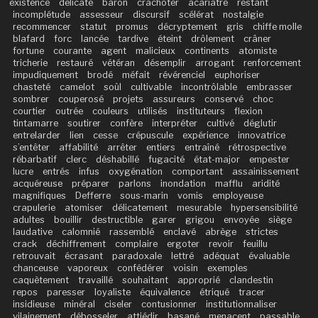
existence
délicate
baron
crachoter
acariâtre
restant
incomplétude
assesseur
discursif
scélérat
nostalgie
recommencer
statut
promus
décryptement
gris
chiffe molle
blafard
forc
lancée
tardive
éteint
drôlement
crâner
fortune
courante
agent
malicieux
continents
atomiste
tricherie
restauré
vétéran
désemplir
arrogant
renforcement
impudiquement
brodé
méfait
révérenciel
euphoriser
chasteté
camelot
soûl
cultivable
incontrôlable
embrasser
sombrer
couperosé
projets
assureurs
conservé
choc
courtier
outrée
couleurs
utilisés
instituteurs
flexion
tintamarre
soutirer
confère
interpréter
cultivé
déglutir
entrelarder
lien
cesse
crépuscule
expérience
innovatrice
s’entêter
affabilité
arrêter
entiers
entraîné
rétrospective
rébarbatif
clerc
déshabillé
fugacité
état-major
empester
lucre
entrés
infus
oxygénation
comportant
assainissement
acquéreuse
préparer
parlons
inondation
mafflu
aridité
magnifiques
Defferre
sous-marin
vomis
employeuse
crapulerie
atomiser
délicatement
mesurable
hypersensibilité
adultes
bouillir
destructible
garer
grigou
envoyée
siège
laudative
calomnié
rassemblé
enclavé
abrège
strictes
crack
déchiffrement
complaire
ergoter
revoir
feuillu
retrouvait
écrasant
paradoxale
lettré
adéquat
évaluable
chanceuse
vaporeux
confédérer
voisin
exemples
caquètement
travaillé
souhaitant
approprié
clandestin
repos
paresser
loyaliste
équivalence
étriqué
tracer
insidieuse
minéral
ciseler
contusionner
institutionnaliser
vilainement
débosseler
attiédir
basané
menacent
passable