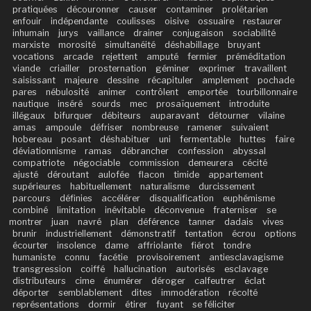
pratiquées
découronner
causer
contaminer
prolétarien
enfouir
indépendante
coulisses
oisive
ossuaire
restaurer
inhumain
jurys
vaillance
drainer
conjugaison
sociabilité
marxiste
morosité
simultanéité
déshabillage
bruyant
vocations
arcade
rejettent
amputé
fermier
préméditation
viande
criailler
prosternation
géminer
exprimer
travaillent
saisissant
majeure
dessine
récapituler
amplement
pochade
pares
nébulosité
animer
contrôlent
emportée
tourbillonnaire
nautique
inséré
sourds
mec
prosaïquement
introduite
illégaux
bifurquer
débiteurs
auparavant
détourner
vilaine
amas
ampoule
défriser
nombreuse
ramener
suivaient
hobereau
posant
déshabituer
uni
fermentable
huttes
faire
déviationnisme
ramas
débrancher
confession
abyssal
compatriote
négociable
commission
demeurera
cécité
ajusté
déroutant
aulofée
flacon
timide
appartement
supérieures
habituellement
naturalisme
durcissement
parcours
définies
accélérer
disqualification
euphémisme
combiné
limitation
inévitable
déconvenue
fraterniser
se
montrer
juan
navré
plan
déférence
tanner
dadais
vives
brunir
industriellement
démonstratif
tentation
écrou
options
écourter
insolence
dame
affriolante
fiérot
tondre
humaniste
connu
facétie
provisoirement
antiesclavagisme
transgression
coiffé
hallucination
autorisés
esclavage
distributeurs
cime
énumérer
déroger
calfeutrer
éclat
déporter
semblablement
dites
immodération
récolté
représentations
dormir
étirer
fuyant
se féliciter