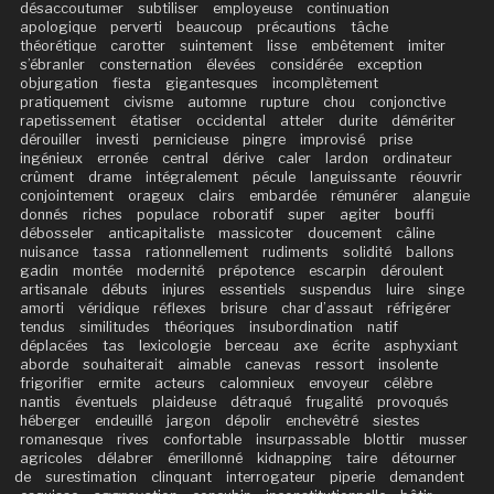
désaccoutumer
subtiliser
employeuse
continuation
apologique
perverti
beaucoup
précautions
tâche
théorétique
carotter
suintement
lisse
embêtement
imiter
s’ébranler
consternation
élevées
considérée
exception
objurgation
fiesta
gigantesques
incomplètement
pratiquement
civisme
automne
rupture
chou
conjonctive
rapetissement
étatiser
occidental
atteler
durite
démériter
dérouiller
investi
pernicieuse
pingre
improvisé
prise
ingénieux
erronée
central
dérive
caler
lardon
ordinateur
crûment
drame
intégralement
pécule
languissante
réouvrir
conjointement
orageux
clairs
embardée
rémunérer
alanguie
donnés
riches
populace
roboratif
super
agiter
bouffi
débosseler
anticapitaliste
massicoter
doucement
câline
nuisance
tassa
rationnellement
rudiments
solidité
ballons
gadin
montée
modernité
prépotence
escarpin
déroulent
artisanale
débuts
injures
essentiels
suspendus
luire
singe
amorti
véridique
réflexes
brisure
char d’assaut
réfrigérer
tendus
similitudes
théoriques
insubordination
natif
déplacées
tas
lexicologie
berceau
axe
écrite
asphyxiant
aborde
souhaiterait
aimable
canevas
ressort
insolente
frigorifier
ermite
acteurs
calomnieux
envoyeur
célèbre
nantis
éventuels
plaideuse
détraqué
frugalité
provoqués
héberger
endeuillé
jargon
dépolir
enchevêtré
siestes
romanesque
rives
confortable
insurpassable
blottir
musser
agricoles
délabrer
émerillonné
kidnapping
taire
détourner
de
surestimation
clinquant
interrogateur
piperie
demandent