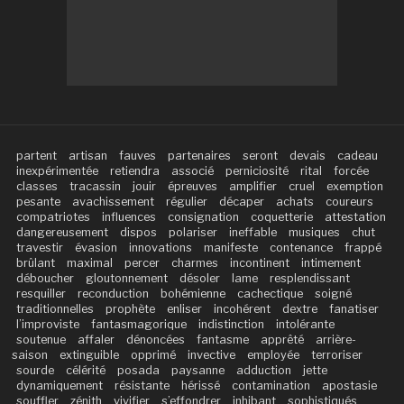
partent
artisan
fauves
partenaires
seront
devais
cadeau
inexpérimentée
retiendra
associé
perniciosité
rital
forcée
classes
tracassin
jouir
épreuves
amplifier
cruel
exemption
pesante
avachissement
régulier
décaper
achats
coureurs
compatriotes
influences
consignation
coquetterie
attestation
dangereusement
dispos
polariser
ineffable
musiques
chut
travestir
évasion
innovations
manifeste
contenance
frappé
brûlant
maximal
percer
charmes
incontinent
intimement
déboucher
gloutonnement
désoler
lame
resplendissant
resquiller
reconduction
bohémienne
cachectique
soigné
traditionnelles
prophète
enliser
incohérent
dextre
fanatiser
l’improviste
fantasmagorique
indistinction
intolérante
soutenue
affaler
dénoncées
fantasme
apprêté
arrière-
saison
extinguible
opprimé
invective
employée
terroriser
sourde
célérité
posada
paysanne
adduction
jette
dynamiquement
résistante
hérissé
contamination
apostasie
souffler
zénith
vivifier
s’effondrer
inhibant
sophistiqués