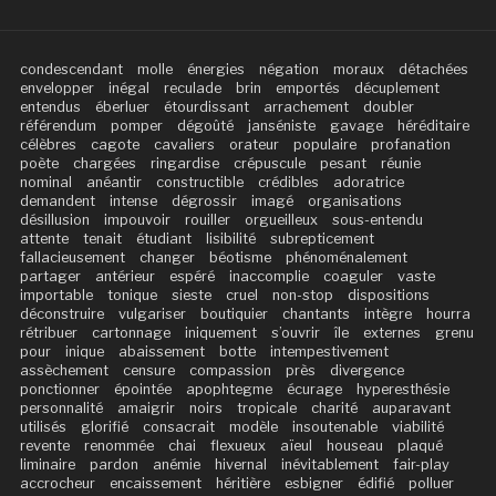
condescendant
molle
énergies
négation
moraux
détachées
envelopper
inégal
reculade
brin
emportés
décuplement
entendus
éberluer
étourdissant
arrachement
doubler
référendum
pomper
dégoûté
janséniste
gavage
héréditaire
célèbres
cagote
cavaliers
orateur
populaire
profanation
poète
chargées
ringardise
crépuscule
pesant
réunie
nominal
anéantir
constructible
crédibles
adoratrice
demandent
intense
dégrossir
imagé
organisations
désillusion
impouvoir
rouiller
orgueilleux
sous-entendu
attente
tenait
étudiant
lisibilité
subrepticement
fallacieusement
changer
béotisme
phénoménalement
partager
antérieur
espéré
inaccomplie
coaguler
vaste
importable
tonique
sieste
cruel
non-stop
dispositions
déconstruire
vulgariser
boutiquier
chantants
intègre
hourra
rétribuer
cartonnage
iniquement
s’ouvrir
île
externes
grenu
pour
inique
abaissement
botte
intempestivement
assèchement
censure
compassion
près
divergence
ponctionner
épointée
apophtegme
écurage
hyperesthésie
personnalité
amaigrir
noirs
tropicale
charité
auparavant
utilisés
glorifié
consacrait
modèle
insoutenable
viabilité
revente
renommée
chai
flexueux
aïeul
houseau
plaqué
liminaire
pardon
anémie
hivernal
inévitablement
fair-play
accrocheur
encaissement
héritière
esbigner
édifié
polluer