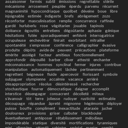
assaisonner
fermés
subtil
émissions
regrettable
stérile
mécanisme
arrosement
peuplée
éperdu
parvenu
récurrent
magnanimité
hypocondriaque
quolibet
déveine
boue
libre
injoignable
estimée
indigeste
brefs
abrègement
zozo
réconforter
masculinisation
remplie
concurrence
raffinée
gardé
hurluberlu
rose
végétarien
jouable
tapinois
doléance
égouttis
entretiens
dégoûtante
aphasie
génique
hésitations
futée
sporadiquement
enfiévré
interrogatrice
scrupuleuse
enchevêtrer
finirait
exorbitant
mitrailler
spontanéité
s’empresser
conférence
calligraphier
évasive
produite
dépôts
avide de
peuvent
précautions
plateforme
émérite
assiégé
facteur
amitieux
fonctionnellement
approfondir
dépouillé
barber
cliver
attesté
enchanter
méconnaissance
hommes
synclinal
fermer
injures
contribue
manipulation
automatiquement
lâchée
pertinemment
regrettent
teigneuse
fluide
apercevoir
florissant
symbole
subjuguer
olympienne
accalmie
vacance
arriéré
désappropriation
résolus
désintéressé
rechercher
stochastique
fourrer
démocratique
daigner
accomplit
interstice
désengager
consacrent
décolleté
miteux
s’évanouir
tôt
terre
joliesse
rudoyer
rusticité
estimable
découpage
répandue
âpreté
mignonne
hégémonie
déployer
puisse
bouffe
compliment
inexactitude
ataraxie
jucher
douloureux
provisions
griser
culbuter
blackbouler
éventuellement
antéposer
rétablissement
mélodieux
impondérable
statique
diversité
mortifications
tyranniques
mini
allergène
attardé
rabioter
spécial
manier
comité