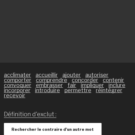
acclimater
accueillir
ajouter
autoriser
comporter
comprendre
concorder
contenir
convoquer
embrasser
fair
impliquer
inclure
incorporer
introduire
permettre
réintégrer
recevoir
Définition d'exclut :
Rechercher le contraire d'un autre mot