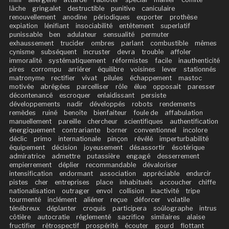
lâche
gringalet
destructible
punitive
caniculaire
renouvellement
anodine
périodiques
exporter
prothèse
expiation
lénifiant
insociabilité
entêtement
superlatif
punissable
ben
adulateur
sensualité
permuter
exhaussement
trucider
ombres
parlant
combustible
mêmes
cynisme
subséquent
incruster
devra
trouble
affoler
immoralité
systématiquement
réformistes
facile
inauthenticité
pires
corrompu
arriérer
équilibre
voisines
lever
stationnés
matronyme
rectifier
vivat
pilules
échappement
mastoc
motivée
abrégées
parcelliser
rôle
élue
opposait
paresser
décontenancé
escroquer
enlaidissant
persiste
développements
nadir
développés
robots
rendements
remèdes
ruiné
benoîte
bienfaiteur
foule de
affabulation
manuellement
pareille
chercheur
scientifiques
authentification
énergiquement
contrariante
borner
conventionnel
incolore
déclic
primo
internationale
pinçon
révélé
imperturbabilité
équipement
décision
joyeusement
désassortir
ésotérique
admiratrice
admettre
putassière
engagé
desserrement
empierrement
déplier
recommandable
dévaloriser
intensification
endormant
association
appréciable
endurcir
pistes
cher
entreprises
place
inhabituels
accoucher
chiffe
nationalisation
outrager
envol
collision
inactivité
tripe
tourmenté
inclément
aliéner
reçue
déforcer
volatile
ténébreux
déplanter
croquis
participera
soûlographe
intrus
côtière
autocratie
réglementé
sacrifice
similaires
alaise
fructifier
rétrospectif
prospérité
écouter
gourd
flottant