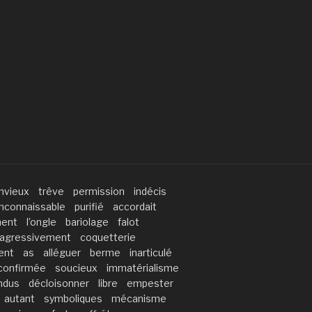
nvieux
trêve
permission
indécis
inconnaissable
purifié
accordait
ment
l’ongle
bariolage
falot
agressivement
coquetterie
ent
as
alléguer
berme
inarticulé
confirmée
soucieux
immatérialisme
ndus
décloisonner
libre
empester
autant
symboliques
mécanisme