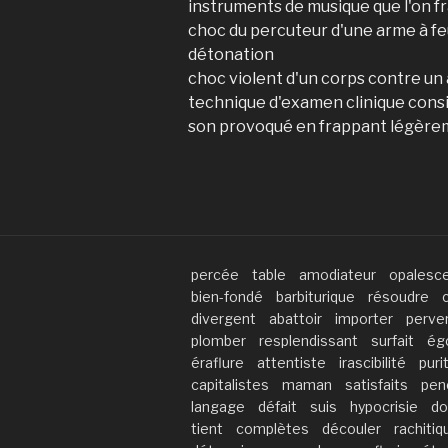
instruments de musique que l'on f
choc du percuteur d'une arme à feu
détonation
choc violent d'un corps contre un
technique d'examen clinique consi
son provoqué en frappant légèrem
percée
table
amodiateur
opalesc
bien-fondé
barbiturique
résoudre
divergent
abattoir
importer
perve
plomber
resplendissant
surfait
ég
éraflure
attentiste
irascibilité
puri
capitalistes
maman
satisfaits
pen
langage
défait
suis
hypocrisie
do
tient
complètes
découler
rachitiq