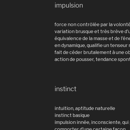
impulsion
force non contrôlée par la volont
variation brusque et très brève d
équivalence de la masse et de l'én
en dynamique, qualifie un tenseur r
fait de céder brutalement à une ob
action de pousser, tendance spon
instinct
intuition, aptitude naturelle
instinct basique
impulsion innée, inconsciente, qui
comporter d'une certaine façon