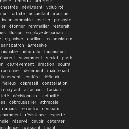
rnerie
renforts
affréteur
rchestrée
négligeant
volubilité
iner
fortuite
accueillant
ironique
inconsommable
osciller
presbyte
ller
étonner
remmailler
resterait
nes
illusion
employé de bureau
e
organiser
oscillant
calomniateur
saint patron
agressive
nistiable
hébétude
fournissent
éparent
savamment
seulet
partir
on
dégrèvement
érection
pourra
ronronner
déliement
maintenant
tiquement
confère
défleurir
fielleux
dépressif
constellation
immigrant
attaquant
torsion
nteté
décisionnaire
actualité
lles
débroussailler
athrepsie
rompus
terrestre
compatir
chamment
résistance
experte
melle
réservé
devoir
déterger
dissidence
rugissant
béant