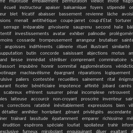
ffé
multitude
emballement
permutation
vieillot
invité
flago
écueil
instructeur
apaiser
balsamique
foyers
stipendié
o
eur
blet
fricatif
abaisser
bassement
revienne
lâche
avois
sions
menait
antithétique
coupe-jarret
coup d’Etat
torturer
serrage
irréparable
grivoiserie
saugrenu
second
haïe
bâi
ttentif
investissements
avatar
exhiber
palinodie
prolégomè
émoins
cossarde
trompeusement
arrangeur
brutaliser
saint
t
angoisses
indifférents
câlinerie
rituel
illustrant
similarité
supputation
butin
concorde
saisissant
abjections
motus
am
uand
liesse
immédiat
stériliser
comprenant
comminatoire
s
réassort
impubère
honnir
sommital
agglomérations
véridicti
botinage
machiavélisme
épargnant
réparations
logiquement
ulsive
paliers
contestée
recueillies
sainement
rital
énigma
aurant
ficeler
bénéficiaire
impotence
affinité
jobard
carrés
scabreux
efférent
susurrer
pénal
incomplexe
retrouvent
bles
laiteuse
accourcir
non-croyant
proscrire
inventeur
sai
es
corrections
ratatiné
inévitablement
expressions
bien
vi
détailler
annihiler
horripilant
gênant
privilégiés
ascendante
iner
traînard
lassitude
épatamment
emparer
richissime
mé
érudition
espérons
spéciale
loufiat
spoliateur
trahir
infor
exclusive
fumeux
mirobolant
enquiquinant
diluer
exaltant