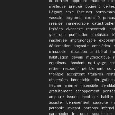
déterminer
opprobre
muflerie
éto
mielleuse
préjugé
bougent
certes
illégaux
amie
l’excuser
porte-malh
vassale
pogrome
exorcisé
percus
irréalisé
inaméliorable
catastropher
limitées
ci-annexé
rencontrait
ina
goinfrerie
purification
impériaux
t
inachevée
imprononçable
exposen
déclamation
bruyante
anticlérical
minuscule
rétraction
antilibéral
tr
habituation
devais
mythologique
courtisane
bandant
nettoyage
ca
retirer
respectif
péniblement
conv
thérapie
acceptent
titulaires
rest
observées
lamentable
dérogations
flécher
anémie
insensible
sembla
gratuitement
achoppement
pensé
ampoule
issues
incollable
habiller
assister
bénignement
sagacité
m
paralysie
invitant
portions
infernal
caramboler
fructueux
soumission