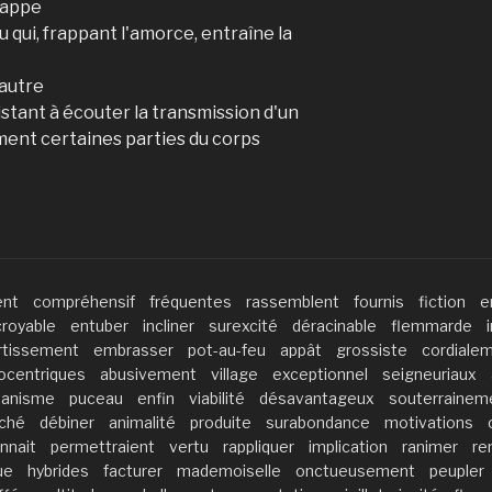
rappe
 qui, frappant l'amorce, entraîne la
 autre
stant à écouter la transmission d'un
ent certaines parties du corps
ent
compréhensif
fréquentes
rassemblent
fournis
fiction
e
croyable
entuber
incliner
surexcité
déracinable
flemmarde
rtissement
embrasser
pot-au-feu
appât
grossiste
cordiale
ocentriques
abusivement
village
exceptionnel
seigneuriaux
tanisme
puceau
enfin
viabilité
désavantageux
souterrainem
ché
débiner
animalité
produite
surabondance
motivations
nnait
permettraient
vertu
rappliquer
implication
ranimer
re
ue
hybrides
facturer
mademoiselle
onctueusement
peupler