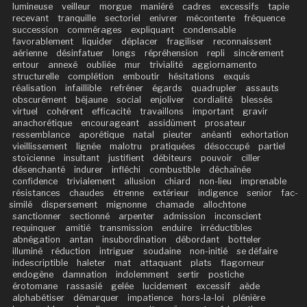
lumineuse
veilleur
morgue
maniéré
cadres
excessifs
tapie
recevant
tranquille
sectoriel
enivrer
mécontente
fréquence
succession
commérages
expliquant
condensable
favorablement
liquider
déplacer
fragiliser
reconnaissent
aérienne
désinfatuer
longs
répréhension
repli
sincèrement
entour
annexé
oubliée
mur
trivialité
aggiornamento
structurelle
complétion
emboutir
hésitations
exquis
réalisation
infaillible
refréner
égards
quadrupler
assauts
obscurément
béjaune
social
enjoliver
cordialité
blessés
virtuel
cohérent
efficacité
travaillons
important
gravir
anachorétique
encourageant
assidûment
prosateur
ressemblance
aporétique
natal
pieuter
anéanti
exhortation
vieillissement
lignée
malotru
pratiquées
désoccupé
partiel
stoïcienne
insultant
justifient
débiteurs
pouvoir
ciller
désenchanté
indurer
infléchi
combustible
déchaînée
confidence
trivialement
allusion
chiard
non-lieu
imprenable
résistances
chaudes
étrenne
extérieur
indigence
senior
fac-
similé
dispersement
mignonne
chamade
allochtone
sanctionner
sectionné
arpenter
admission
inconscient
requinquer
amitié
transmission
enduire
irréductibles
abnégation
antan
insubordination
débordant
botteler
illuminé
réduction
intriguer
soudaine
non-initié
se défaire
indescriptible
haleter
mat
attaquant
plats
flagorneur
endogène
damnation
indolemment
sertir
postiche
érotomane
rassasié
gelée
lucidement
excessif
aède
alphabétiser
démarquer
impatience
hors-la-loi
plénière