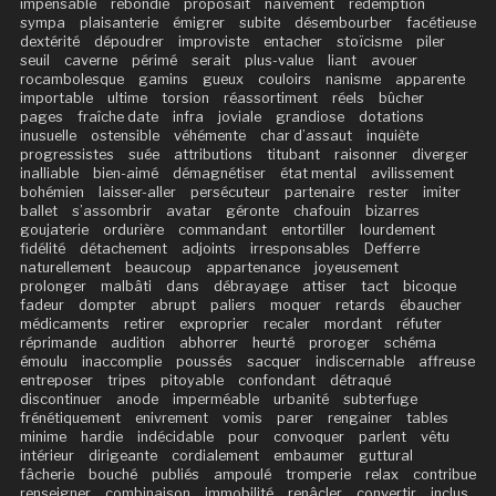
impensable
rebondie
proposait
naïvement
rédemption
sympa
plaisanterie
émigrer
subite
désembourber
facétieuse
dextérité
dépoudrer
improviste
entacher
stoïcisme
piler
seuil
caverne
périmé
serait
plus-value
liant
avouer
rocambolesque
gamins
gueux
couloirs
nanisme
apparente
importable
ultime
torsion
réassortiment
réels
bûcher
pages
fraîche date
infra
joviale
grandiose
dotations
inusuelle
ostensible
véhémente
char d’assaut
inquiète
progressistes
suée
attributions
titubant
raisonner
diverger
inalliable
bien-aimé
démagnétiser
état mental
avilissement
bohémien
laisser-aller
persécuteur
partenaire
rester
imiter
ballet
s’assombrir
avatar
géronte
chafouin
bizarres
goujaterie
ordurière
commandant
entortiller
lourdement
fidélité
détachement
adjoints
irresponsables
Defferre
naturellement
beaucoup
appartenance
joyeusement
prolonger
malbâti
dans
débrayage
attiser
tact
bicoque
fadeur
dompter
abrupt
paliers
moquer
retards
ébaucher
médicaments
retirer
exproprier
recaler
mordant
réfuter
réprimande
audition
abhorrer
heurté
proroger
schéma
émoulu
inaccomplie
poussés
sacquer
indiscernable
affreuse
entreposer
tripes
pitoyable
confondant
détraqué
discontinuer
anode
imperméable
urbanité
subterfuge
frénétiquement
enivrement
vomis
parer
rengainer
tables
minime
hardie
indécidable
pour
convoquer
parlent
vêtu
intérieur
dirigeante
cordialement
embaumer
guttural
fâcherie
bouché
publiés
ampoulé
tromperie
relax
contribue
renseigner
combinaison
immobilité
renâcler
convertir
inclus