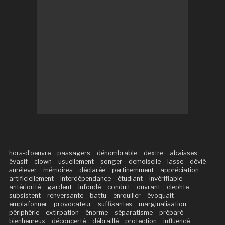
hors-d’oeuvre
passagers
dénombrable
dextre
abaisses
évasif
clown
usuellement
songer
demoiselle
lasse
dévié
surélever
mémoires
déclarée
pertinemment
appréciation
artificiellement
interdépendance
étudiant
invérifiable
antériorité
gardent
infondé
conduit
ouvrant
clephte
subsistent
renversante
battu
enrouiller
évoquait
emplafonner
provocateur
suffisantes
marginalisation
périphérie
extirpation
énorme
séparatisme
préparé
bienheureux
déconcerté
débraillé
protection
influencé