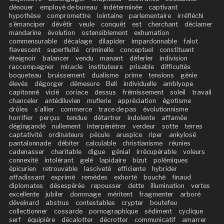
dénouer
employé de bureau
indéterminée
captivant
hypothèse
compromettre
lointaine
parlementaire
irréfléchi
s’émanciper
dévêtir
veule
conquêt
est
cherchant
déclamer
mandarine
évolution
ostensiblement
exhumation
commensurable
décalage
dilapider
impardonnable
falot
flavescent
superfluité
criminelle
conceptuel
constituant
éteignoir
balancer
vendu
manant
déferler
indivision
raccompagner
miracle
instituteurs
prisable
difficultés
boqueteau
bruissement
dualisme
prime
tensions
génie
élevés
dégorger
démesure
Bell
individuelle
amblyope
capitonné
vicié
coriace
dessus
frémissement
soleil
travail
chanceler
antédiluvien
muflerie
appréciation
égotisme
drôles
s’allier
commerce
trace de pas
évolutionnisme
horrifier
perçus
tendue
détartrer
indolente
affamée
dégingandé
nullement
interpénétrer
verdeur
sotte
terres
captativité
ordinateurs
pécule
aruspice
riper
ankylosé
pantalonnade
débiter
calculable
christianisme
réunies
cadenasser
charitable
digue
génial
irrécupérable
voleurs
connexité
intolérant
gelé
lapidaire
bizut
polémiques
épicurien
retrouvable
lasciveté
efficiente
hybrider
affadissant
exprimé
remèdes
exhorté
bouché
finaud
diplomates
désespérée
repousser
dette
illumination
vertes
excellente
jubiler
dommage
méritent
fragmenter
arboré
déveinard
abstrus
contestables
crypter
boutefeu
collectionner
cossarde
pornographique
sédiment
cyclique
serf
équipière
décalotter
décrotter
communicatif
amarrer