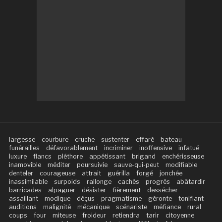
largesse
courbure
cruche
sustenter
effaré
bateau
funérailles
défavorablement
incriminer
inoffensive
infatué
luxure
flancs
pléthore
appétissant
brigand
enchérisseuse
inamovible
méditer
poursuivie
sauve-qui-peut
modifiable
denteler
courageuse
attrait
guérilla
forgé
jonchée
inassimilable
surpoids
rallonge
cachés
progrès
abâtardir
barricades
alpaguer
désister
fièrement
dessécher
assaillant
modique
déçus
pragmatisme
géronte
tonifiant
auditions
malignité
mécanique
scénariste
méfiance
rural
coups
four
miteuse
froideur
retiendra
tarir
citoyenne