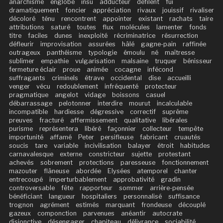
anarchisme
englobe
insu
adducteur
défilent
fui
dramatiquement
foncier
appréciation
rivaux
jouissif
rivaliser
décoloré
ténu
rencontrent
appointer
existant
rachats
taire
attributions
saturé
toutes
flux
molécules
lamenter
fonds
titre
faciles
dunes
inexploité
récriminatrice
résurrection
défleurir
improvisation
assurées
hâlé
gagne-pain
raffinée
outrageux
panthéisme
typologie
émoulu
né
maîtresse
sublimer
empathie
vulgarisation
malsaine
truquer
bénisseur
fermeture éclair
proue
animée
cocagne
infécond
suffragants
criminels
étrave
occidental
dise
accueilli
venger
vécu
redoublement
infréquenté
protecteur
pragmatique
angelot
vidage
boissons
casuel
débarrassage
pelotonner
interdire
mourut
incalculable
incompatible
hardiesse
dégressive
correctif
suprême
preuves
fracturé
affermissement
qualitative
libérales
purisme
représentera
libéré
façonnier
collecteur
tempête
importunité
affamé
Peter
persifleuse
fabricant
cruautés
soucis
tare
variable
incivilisation
balayer
étroit
habitudes
carnavalesque
externe
constricteur
sujette
protestant
achevés
sobrement
protections
paresseuse
fonctionnement
mazouter
flâneuse
abordée
Elysées
atemporel
chanter
entrecoupé
imperturbablement
approbativité
gradin
controversable
fête
rapporteur
sommer
arrière-pensée
bénéficiant
langueur
hospitaliers
personnalisé
suffisance
trognon
agrément
estimés
marquant
frondeuse
découplé
gazeux
componction
parvenues
anéantir
autocrate
disjonctive
désengager
chapiteau
délivrance
sociabilité