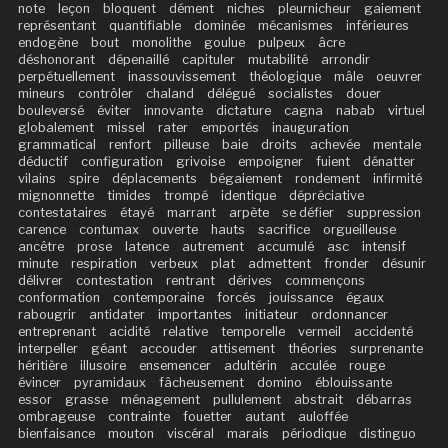
note
leçon
bloquent
dément
niches
pleurnicheur
gaiement
représentant
quantifiable
dominée
mécanismes
inférieures
endogène
bout
monolithe
goulue
pulpeux
âcre
déshonorant
dépenaillé
capituler
mutabilité
arrondir
perpétuellement
inassouvissement
théologique
mâle
oeuvrer
mineurs
contrôler
chaland
délégué
socialistes
douer
bouleversé
éviter
innovante
dictature
cagna
nabab
virtuel
globalement
missel
rater
emportés
inauguration
grammatical
renfort
pilleuse
baie
droits
achevée
mentale
déductif
configuration
grivoise
empoigner
fuient
dénatter
vilains
spire
déplacements
bégaiement
rondement
infirmité
mignonnette
timides
trompé
identique
dépréciative
contestataires
étayé
marrant
arpète
se défier
suppression
carence
contumax
ouverte
hauts
sacrifice
orgueilleuse
ancêtre
prose
latence
autrement
accumulé
asc
intensif
minute
respiration
verbeux
plat
admettent
fronder
désunir
délivrer
contestation
rentrant
dérives
commençons
conformation
contemporaine
forcés
jouissance
égaux
rabougrir
antidater
importantes
initiateur
ordonnancer
entreprenant
acidité
relative
temporelle
vermeil
accidenté
interpeller
géant
accouder
attisement
théories
surprenante
héritière
illusoire
ensemencer
adultérin
acculée
rouge
évincer
pyramidaux
fâcheusement
domino
éblouissante
essor
grasse
ménagement
pullulement
abstrait
débarras
ombrageuse
contrainte
fouetter
autant
auloffée
bienfaisance
mouton
viscéral
marais
périodique
distinguo