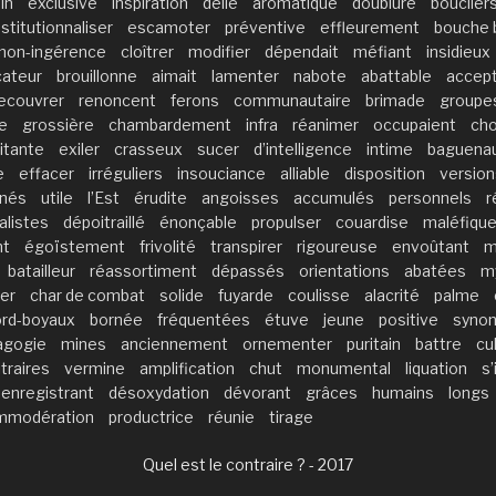
in
exclusive
inspiration
délié
aromatique
doublure
bouclier
nstitutionnaliser
escamoter
préventive
effleurement
bouche 
non-ingérence
cloîtrer
modifier
dépendait
méfiant
insidieux
cateur
brouillonne
aimait
lamenter
nabote
abattable
accept
ecouvrer
renoncent
ferons
communautaire
brimade
groupe
e
grossière
chambardement
infra
réanimer
occupaient
cho
itante
exiler
crasseux
sucer
d’intelligence
intime
baguena
e
effacer
irréguliers
insouciance
alliable
disposition
version
nés
utile
l’Est
érudite
angoisses
accumulés
personnels
r
ualistes
dépoitraillé
énonçable
propulser
couardise
maléfiqu
nt
égoïstement
frivolité
transpirer
rigoureuse
envoûtant
m
batailleur
réassortiment
dépassés
orientations
abatées
my
er
char de combat
solide
fuyarde
coulisse
alacrité
palme
ord-boyaux
bornée
fréquentées
étuve
jeune
positive
syno
gogie
mines
anciennement
ornementer
puritain
battre
cu
itraires
vermine
amplification
chut
monumental
liquation
s
enregistrant
désoxydation
dévorant
grâces
humains
longs
mmodération
productrice
réunie
tirage
Quel est le contraire ? - 2017