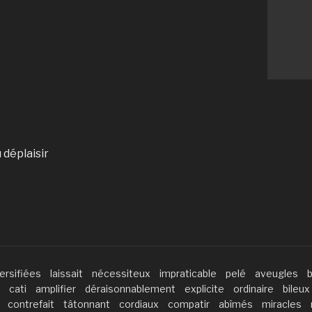
 déplaisir
ersifiées
laissait
nécessiteux
impraticable
pelé
aveugles
cati
amplifier
déraisonnablement
explicite
ordinaire
bileux
contrefait
tâtonnant
cordiaux
compatir
abîmés
miracles