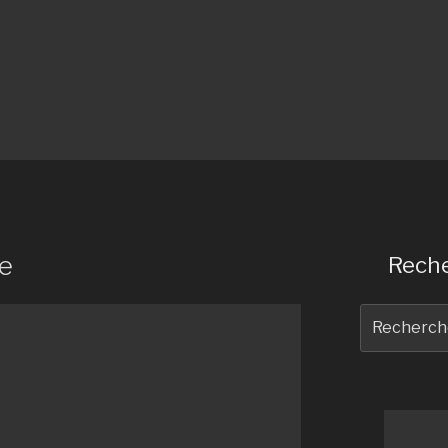
te
Reche
Recherche
pour
: