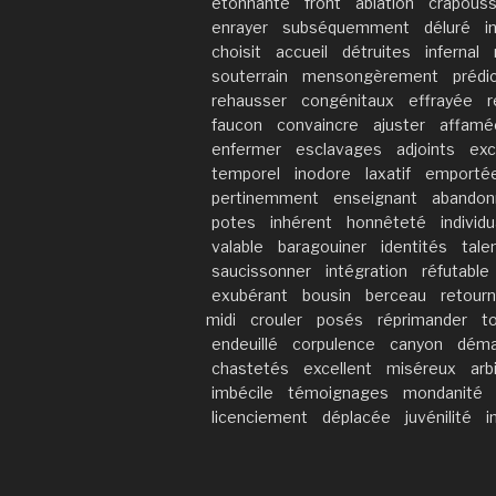
étonnante
front
ablation
crapouss
enrayer
subséquemment
déluré
i
choisit
accueil
détruites
infernal
souterrain
mensongèrement
prédi
rehausser
congénitaux
effrayée
r
faucon
convaincre
ajuster
affamé
enfermer
esclavages
adjoints
exc
temporel
inodore
laxatif
emporté
pertinemment
enseignant
abandon
potes
inhérent
honnêteté
individ
valable
baragouiner
identités
tale
saucissonner
intégration
réfutable
exubérant
bousin
berceau
retourn
midi
crouler
posés
réprimander
t
endeuillé
corpulence
canyon
déma
chastetés
excellent
miséreux
arb
imbécile
témoignages
mondanité
licenciement
déplacée
juvénilité
i