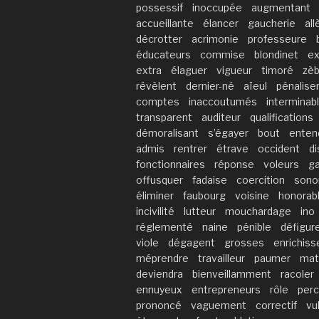
possessif
inoccupée
augmentant
accueillante
élancer
gaucherie
al
décrotter
acrimonie
professeure
éducateurs
commise
blondinet
e
extra
élaguer
vigueur
timoré
zèb
révèlent
dernier-né
aïeul
pénalise
comptes
inaccoutumés
interminab
transparent
auditeur
qualifications
démoralisant
s’égayer
bout
ente
admis
rentrer
étrave
occident
d
fonctionnaires
réponse
voleurs
ga
offusquer
fadaise
coercition
sono
éliminer
faubourg
voisine
honorab
incivilité
lutteur
mouchardage
ino
réglementé
naine
pénible
défigur
viole
dégagent
grosses
enrichis
méprendre
travailleur
paumer
mat
deviendra
bienveillamment
racoler
ennuyeux
entrepreneurs
rôle
perc
prononcé
vaguement
correctif
vu