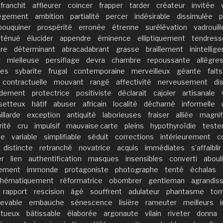
franchit
affleurer
coincer
frapper
tarder
créateur
invitée
lègement
ambition
partialité
percer
indésirable
dissimulée
p
bouquiner
prospérité
erronée
étrenne
surélévation
vadrouill
xténué
élucider
appendre
éminence
elliptiquement
tendress
re
déterminant
abracadabrant
grasse
braillement
inintellig
r
mielleuse
persiflage
devra
chambre
repoussante
allégre
les
sybarite
frugal
contemporaine
merveilleux
géante
faits
contractuelle
mouvant
rangé
affectivité
nerveusement
di
ndement
protectrice
positiviste
déclarait
cajoler
artisanale
isetteux
hâtif
abuser
africain
localité
décharné
informelle
illarde
exception
antiquité
laborieuses
fraiser
alliée
magnif
rité
cru
impulsif
mauvaise carte
pleins
hypothyroïdie
teste
le
variable
simplifiable
séduit
corrections
intérieurement
c
distincte
retranché
novatrice
acquis
immédiates
s’affaiblir
er
lien
authentification
masques
insensibles
converti
aboul
sement
immonde
protagoniste
photographe
tenté
échalas
hématiquement
réformatrice
obombrer
gentleman
agrandis
rapport
rescision
âgé
souffrent
adulateur
phantasme
to
evable
embauche
sénescence
lisière
rameuter
meilleurs
ltueux
bâtissable
élaborée
argonaute
vilain
riveter
donna