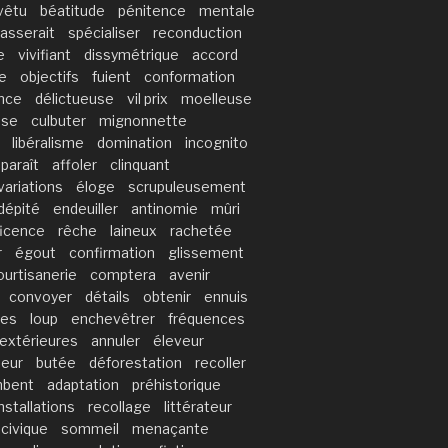
vêtu
béatitude
pénitence
mentale
asserait
spécialiser
reconduction
e
vivifiant
dissymétrique
accord
e
objectifs
fuient
conformation
ence
délictueuse
vil prix
moelleuse
sse
culbuter
mignonnette
libéralisme
domination
incognito
sparaît
affoler
clinquant
variations
éloge
scrupuleusement
dépité
endeuiller
antinomie
mûri
icence
rêche
laineux
rachetée
r
égout
confirmation
glissement
ourtisanerie
comptera
avenir
convoyer
détails
obtenir
ennuis
ies
loup
enchevêtrer
fréquences
extérieures
annuler
éleveur
seur
butée
déforestation
recoller
mbent
adaptation
préhistorique
installations
recollage
littérateur
civique
sommeil
menaçante