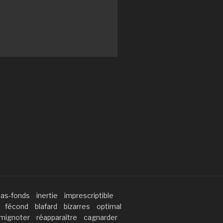
bas-fonds
inertie
imprescriptible
fécond
blafard
bizarres
optimal
mignoter
réapparaître
cagnarder