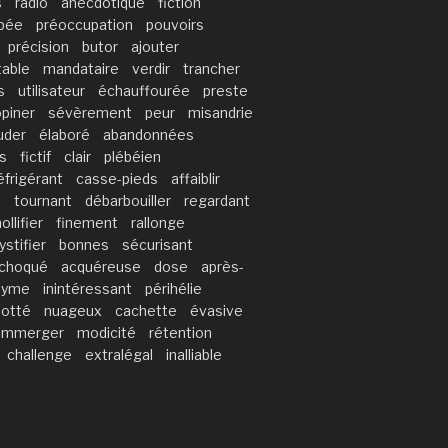
s
radio
anecdotique
fiction
bée
préoccupation
pouvoirs
précision
butor
ajouter
able
mandataire
verdir
trancher
s
utilisateur
échauffourée
preste
piner
sévèrement
peur
misandrie
uder
élaboré
abandonnées
s
fictif
clair
plébéien
éfrigérant
casse-pieds
affaiblir
e
tournant
débarbouiller
regardant
ollifier
finement
rallonge
stifier
bonnes
sécurisant
choqué
acquéreuse
dose
après-
nyme
inintéressant
périhélie
lotté
nuageux
cachette
évasive
’immerger
modicité
rétention
challenge
extralégal
inalliable